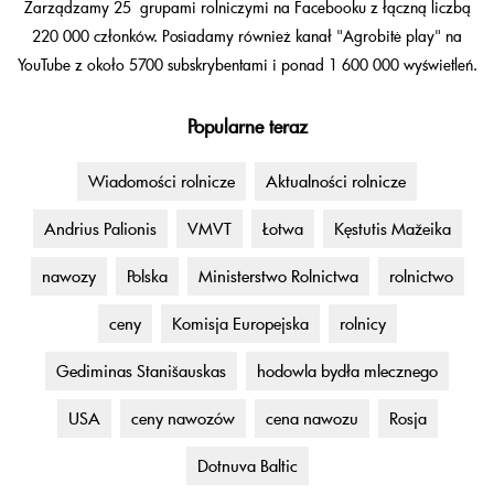
Zarządzamy 25 grupami rolniczymi na Facebooku z łączną liczbą
220 000 członków. Posiadamy również kanał "Agrobitė play" na
YouTube z około 5700 subskrybentami i ponad 1 600 000 wyświetleń.
Popularne teraz
Wiadomości rolnicze
Aktualności rolnicze
Andrius Palionis
VMVT
Łotwa
Kęstutis Mažeika
nawozy
Polska
Ministerstwo Rolnictwa
rolnictwo
ceny
Komisja Europejska
rolnicy
Gediminas Stanišauskas
hodowla bydła mlecznego
USA
ceny nawozów
cena nawozu
Rosja
Dotnuva Baltic