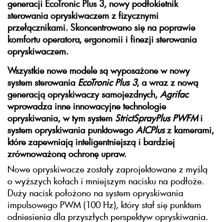
generacji
EcoTronic
Plus 3, nowy podłokietnik
sterowania opryskiwaczem z fizycznymi
przełącznikami. Skoncentrowano się na poprawie
komfortu operatora, ergonomii i finezji sterowania
opryskiwaczem.
Wszystkie nowe modele są wyposażone w nowy
system sterowania
EcoTronic
Plus 3
, a wraz z nową
generacją opryskiwaczy samojezdnych,
Agrifac
wprowadza inne innowacyjne technologie
opryskiwania, w tym system
StrictSpray
Plus PWFM
i
system opryskiwania punktowego
AIC
Plus
z kamerami,
które zapewniają inteligentniejszą i bardziej
zrównoważoną ochronę upraw.
Nowe opryskiwacze zostały zaprojektowane z myślą
o wyższych kołach i mniejszym nacisku na podłoże.
Duży nacisk położono na system opryskiwania
impulsowego PWM (100 Hz), który stał się punktem
odniesienia dla przyszłych perspektyw opryskiwania.