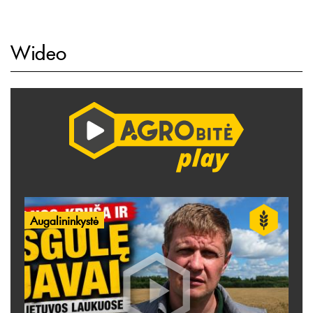
Wideo
Augalininkystė