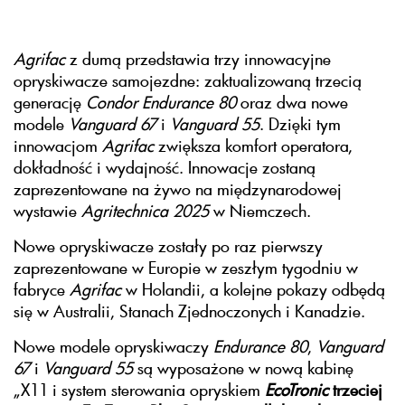
Agrifac
z dumą przedstawia trzy innowacyjne
opryskiwacze samojezdne: zaktualizowaną trzecią
generację
Condor Endurance 80
oraz dwa nowe
modele
Vanguard 67
i
Vanguard 55
. Dzięki tym
innowacjom
Agrifac
zwiększa komfort operatora,
dokładność i wydajność. Innowacje zostaną
zaprezentowane na żywo na międzynarodowej
wystawie
Agritechnica 2025
w Niemczech.
Nowe opryskiwacze zostały po raz pierwszy
zaprezentowane w Europie w zeszłym tygodniu w
fabryce
Agrifac
w Holandii, a kolejne pokazy odbędą
się w Australii, Stanach Zjednoczonych i Kanadzie.
Nowe modele opryskiwaczy
Endurance 80
,
Vanguard
67
i
Vanguard 55
są wyposażone w nową kabinę
„X11 i system sterowania opryskiem
EcoTronic
trzeciej