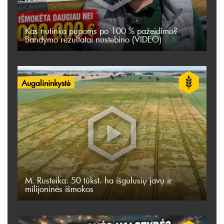
Kas nutinka pupoms po 100 % pažeidimo?
Bandymo rezultatai nustebino (VIDEO)
Augalininkystė
M. Rusteika: 50 tūkst. ha išgulusių javų ir
milijoninės išmokos