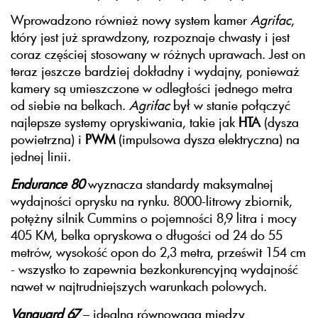
Wprowadzono również nowy system kamer
Agrifac
,
który jest już sprawdzony, rozpoznaje chwasty i jest
coraz częściej stosowany w różnych uprawach. Jest on
teraz jeszcze bardziej dokładny i wydajny, ponieważ
kamery są umieszczone w odległości jednego metra
od siebie na belkach.
Agrifac
był w stanie połączyć
najlepsze systemy opryskiwania, takie jak
HTA
(dysza
powietrzna) i
PWM
(impulsowa dysza elektryczna) na
jednej linii.
Endurance 80
wyznacza standardy maksymalnej
wydajności oprysku na rynku. 8000-litrowy zbiornik,
potężny silnik Cummins o pojemności 8,9 litra i mocy
405 KM, belka opryskowa o długości od 24 do 55
metrów, wysokość opon do 2,3 metra, prześwit 154 cm
- wszystko to zapewnia bezkonkurencyjną wydajność
nawet w najtrudniejszych warunkach polowych.
Vanguard 67
– idealna równowaga między