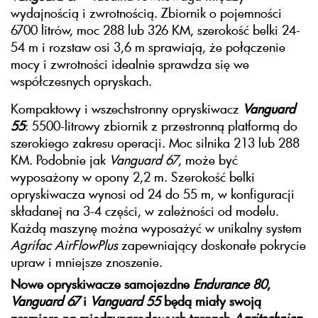
wydajnością i zwrotnością. Zbiornik o pojemności
6700 litrów, moc 288 lub 326 KM, szerokość belki 24-
54 m i rozstaw osi 3,6 m sprawiają, że połączenie
mocy i zwrotności idealnie sprawdza się we
współczesnych opryskach.
Kompaktowy i wszechstronny opryskiwacz
Vanguard
55
: 5500-litrowy zbiornik z przestronną platformą do
szerokiego zakresu operacji. Moc silnika 213 lub 288
KM. Podobnie jak
Vanguard 67
, może być
wyposażony w opony 2,2 m. Szerokość belki
opryskiwacza wynosi od 24 do 55 m, w konfiguracji
składanej na 3-4 części, w zależności od modelu.
Każdą maszynę można wyposażyć w unikalny system
Agrifac AirFlowPlus
zapewniający doskonałe pokrycie
upraw i mniejsze znoszenie.
Nowe opryskiwacze samojezdne
Endurance 80
,
Vanguard 67
i
Vanguard 55
będą miały swoją
premierę na międzynarodowych targach
Agritechnica