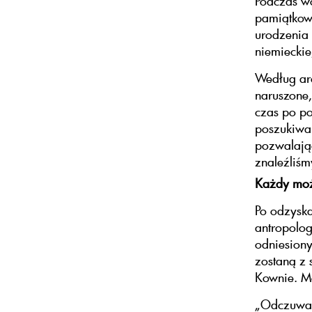
Podczas wo
pamiątkowy
urodzenia 
niemieckie
Według arc
naruszone,
czas po p
poszukiwa
pozwalając
znaleźliśmy
Każdy mo
Po odzysk
antropolog
odniesiony
zostaną z
Kownie. Mo
„Odczuwam