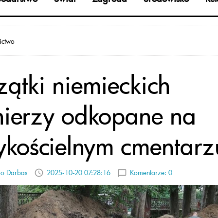
ictwo
zątki niemieckich
nierzy odkopane na
ykościelnym cmentarz
io Darbas
2025-10-20 07:28:16
Komentarze:
0