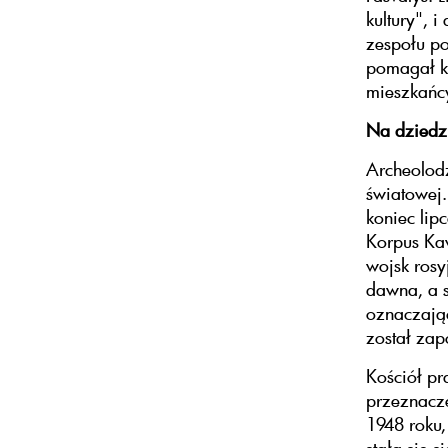
kultury", 
zespołu p
pomagał kl
mieszkańcy
Na dziedz
Archeolodz
światowej.
koniec lip
Korpus Kaw
wojsk rosy
dawna, a s
oznaczając
został zap
Kościół p
przeznacze
1948 roku,