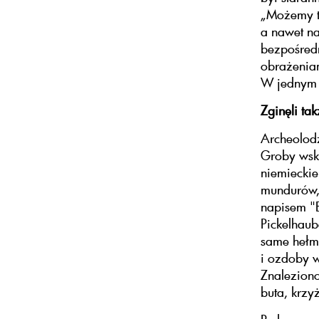
„Możemy to
a nawet na
bezpośredn
obrażeniam
W jednym 
Zginęli ta
Archeolodz
Groby wska
niemieckie
mundurów, 
napisem "B
Pickelhaub
same hełmy
i ozdoby 
Znaleziono
buta, krzy