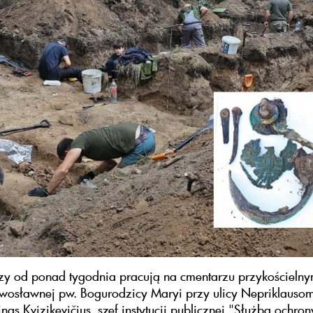
zy od ponad tygodnia pracują na cmentarzu przykościeln
awosławnej pw. Bogurodzicy Maryi przy ulicy Nepriklauso
inas Kvizikevičius, szef instytucji publicznej "Służba ochro