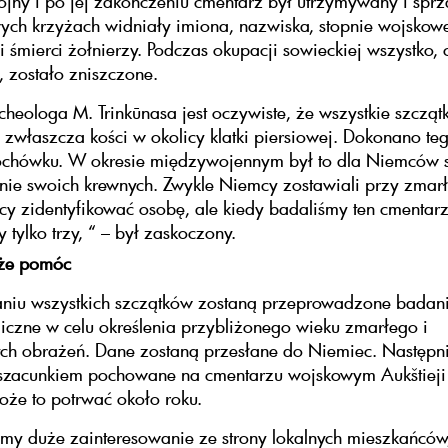
jny i po jej zakończeniu cmentarz był utrzymywany i sprz
ch krzyżach widniały imiona, nazwiska, stopnie wojskowe
i śmierci żołnierzy. Podczas okupacji sowieckiej wszystko, 
, zostało zniszczone.
heologa M. Trinkūnasa jest oczywiste, że wszystkie szczątk
 zwłaszcza kości w okolicy klatki piersiowej. Dokonano teg
ochówku. W okresie międzywojennym był to dla Niemców 
nie swoich krewnych. Zwykle Niemcy zostawiali przy zmar
y zidentyfikować osobę, ale kiedy badaliśmy ten cmentarz
 tylko trzy, “ – był zaskoczony.
że pomóc
aniu wszystkich szczątków zostaną przeprowadzone badan
iczne w celu określenia przybliżonego wieku zmarłego i
ch obrażeń. Dane zostaną przesłane do Niemiec. Następni
 szacunkiem pochowane na cmentarzu wojskowym Aukštieji
że to potrwać około roku.
y duże zainteresowanie ze strony lokalnych mieszkańców,