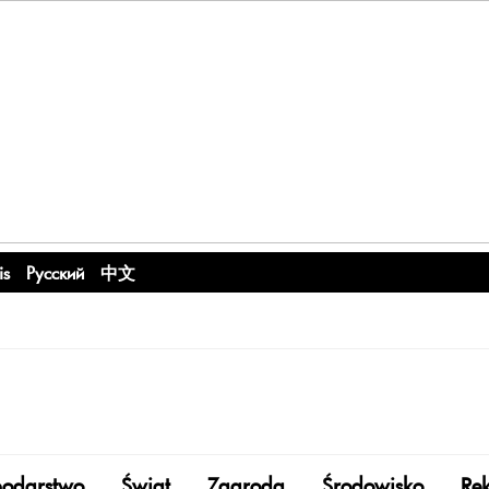
is
Русский
中文
odarstwo
Świat
Zagroda
Środowisko
Re