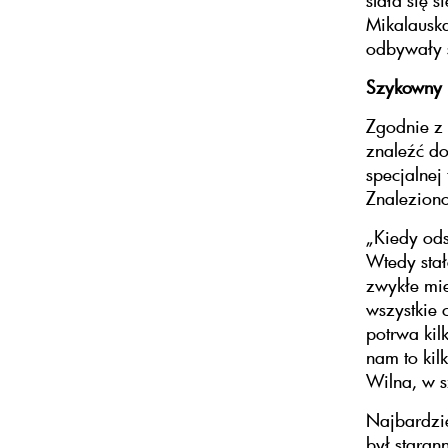
stała się s
Mikalausk
odbywały s
Szykowny
Zgodnie z 
znaleźć do
specjalnej
Znaleziono
„Kiedy ods
Wtedy stał
zwykłe mi
wszystkie 
potrwa kil
nam to kil
Wilna, w 
Najbardzie
był staran