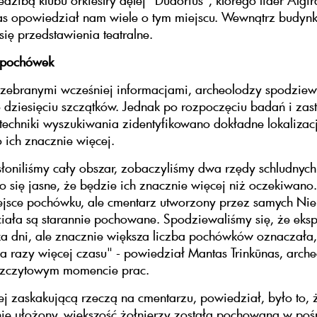
iedzibą klubu orkiestry dętej "Dudorius", którego lider Algi
as opowiedział nam wiele o tym miejscu. Wewnątrz budyn
ię przedstawienia teatralne.
 pochówek
zebranymi wcześniej informacjami, archeolodzy spodziewa
 dziesięciu szczątków. Jednak po rozpoczęciu badań i za
 techniki wyszukiwania zidentyfikowano dokładne lokalizac
 ich znacznie więcej.
łoniliśmy cały obszar, zobaczyliśmy dwa rzędy schludnyc
o się jasne, że będzie ich znacznie więcej niż oczekiwano. 
ejsce pochówku, ale cmentarz utworzony przez samych Ni
ciała są starannie pochowane. Spodziewaliśmy się, że eks
ka dni, ale znacznie większa liczba pochówków oznaczała,
ka razy więcej czasu" - powiedział Mantas Trinkūnas, arch
szczytowym momencie prac.
j zaskakującą rzeczą na cmentarzu, powiedział, było to, 
nie ułożony, większość żołnierzy została pochowana w poś