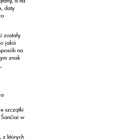
ątany, a na
, daty
co
i zostały
o jakiś
sposób na
łym znak
,
ia
e szczątki
 Šančiai w
 z których