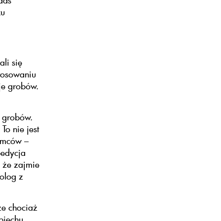
rdas
ku
li się
stosowaniu
je grobów.
h grobów.
To nie jest
emców –
pedycja
 że zajmie
eolog z
że chociaż
piechu.