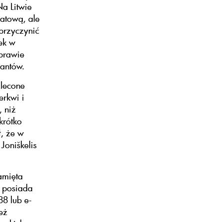
Na Litwie
iatową, ale
 przyczynić
ek w
 prawie
zantów.
zlecone
erkwi i
, niż
krótko
ł, że w
Joniškelis
amięta
b posiada
88 lub e-
eż