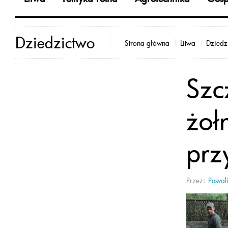
Dziedzictwo
Strona główna
Litwa
Dziedz
Szc
żoł
prz
Przez:
Pasval