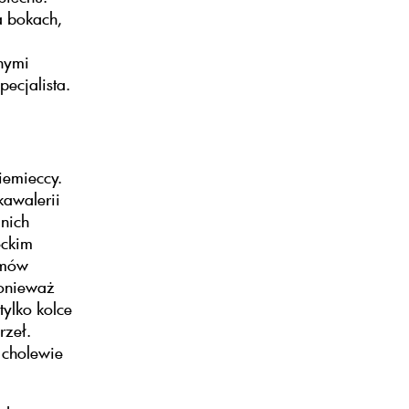
a bokach,
nymi
pecjalista.
iemieccy.
kawalerii
 nich
eckim
łmów
Ponieważ
ylko kolce
rzeł.
 cholewie