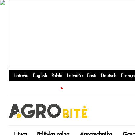
Lietuvių
English
Polski
Latviešu
Eesti
Deutsch
França
Litwa
Polityka rolna
Agrotechnika
Gosp