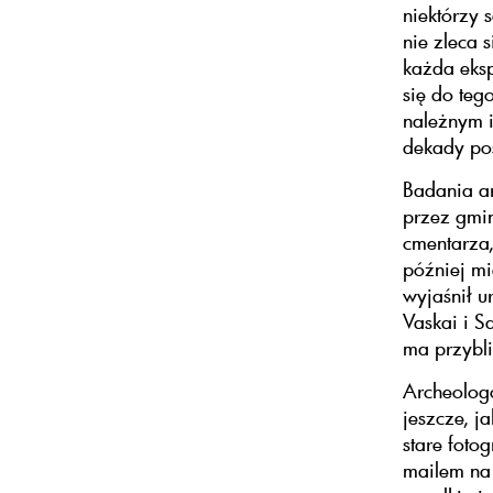
niektórzy 
nie zleca 
każda eksp
się do teg
należnym i
dekady pos
Badania ar
przez gmin
cmentarza,
później mi
wyjaśnił u
Vaskai i S
ma przybli
Archeolog
jeszcze, j
stare foto
mailem na 