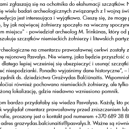
sami zgłaszają się na ochotnika do ekshumacji szczątków. 
się wielu badań archeologicznych związanych z I wojną św
edycja jest interesująca i wyjątkowa. Cieszę się, że mogę
o, by jak najwięcej żołnierzy spoczęło na wieczny spoczyn
m miejscu" - powiedział archeolog M. Trinkūnas, który od
zukuje szczątków niemieckich żołnierzy i litewskich party
cheologiczne na cmentarzu prawosławnej cerkwi zostały 
ę rejonową Pasvalys. Nie wiemy, jaka będzie przyszłość c
 dlatego lepiej wcześniej się ubezpieczyć i usunąć szczątki
eć niespodzianki. Ponadto wyjaśnimy dane historyczne”, – 
rzędnik ds. dziedzictwa Gražvydas Balčiūnaitis. Wspomnia
aločiai również pochowano niemieckich żołnierzy, ale tylko 
żoną lokalizację, gdzie niedawno wzniesiono pomnik.
om bardzo przydałaby się wiedza Pasvalysa. Każdy, kto p
ak wyglądał cmentarz prawosławny przed zniszczeniem lu
grafie, proszony jest o kontakt pod numerem +370 689 38 8
adres grazvydas.balciunaitis@pasvalys.lt. Ważne są równi