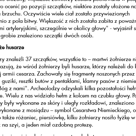
 ocenić po pozycji szczątków, niektóre zostały ułożone n
 brzuchu. Oczywiście wiele ciał zostało przywiezionych
io z pola bitwy. Większość z nich została zabita z poważ
i artyleryjskimi, szczególnie w okolicy głowy" - wyjaśnił s
grobie znaleziono szczątki dwóch osób.
kże husarze
y znaleźli 37 szczątków, wszystkie to – martwi żołnierze n
zują, że wśród żołnierzy byli husarze, którzy należeli do 
j armii cesarza. Zachowały się fragmenty noszonych przez
guziki, resztki butów z pentaklami, klamry pasów z niemi
óg z nami". Archeolodzy odzyskali kilka pozostałości he
e. Wielu z nas widziało hełm z kolcem na czubku głowy. 
 były wykonane ze skóry i uległy rozkładowi, znaleziono t
wykonane z mosiądzu – symbol Cesarstwa Niemieckiego, o
 także różaniec, piersiówkę, kilku żołnierzy nosiło łyżkę w
ż na szyi, a jeden miał ozdobną protezę.