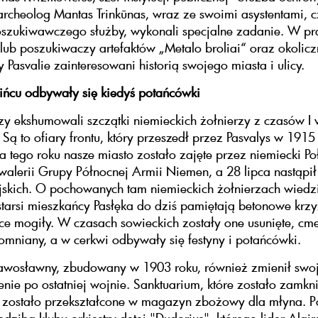
i archeolog Mantas Trinkūnas, wraz ze swoimi asystentami, 
oszukiwawczego służby, wykonali specjalne zadanie. W pr
ub poszukiwaczy artefaktów „Metalo broliai“ oraz okolicz
 Pasvalie zainteresowani historią swojego miasta i ulicy.
ińcu odbywały się kiedyś potańcówki
y ekshumowali szczątki niemieckich żołnierzy z czasów I
 Są to ofiary frontu, który przeszedł przez Pasvalys w 1915
ca tego roku nasze miasto zostało zajęte przez niemiecki P
alerii Grupy Północnej Armii Niemen, a 28 lipca nastąpił
jskich. O pochowanych tam niemieckich żołnierzach wiedz
tarsi mieszkańcy Pasłęka do dziś pamiętają betonowe krz
e mogiły. W czasach sowieckich zostały one usunięte, cm
omniany, a w cerkwi odbywały się festyny i potańcówki.
rawosławny, zbudowany w 1903 roku, również zmienił swo
nie po ostatniej wojnie. Sanktuarium, które zostało zamkn
 zostało przekształcone w magazyn zbożowy dla młyna. P