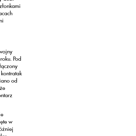
członkami
acach
ni
 wojny
 roku. Pod
ołączony
 kontratak
iano od
yże
entarz
je
ięte w
óźniej