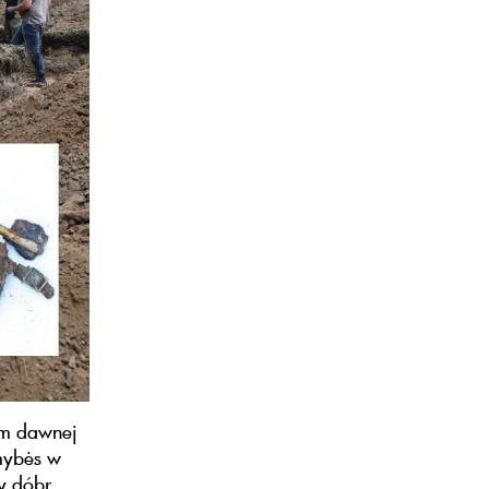
ym dawnej
mybės w
ny dóbr