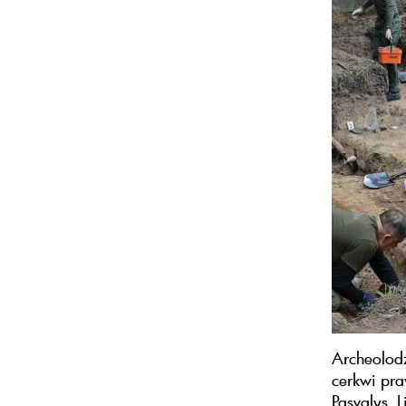
Archeolod
cerkwi pr
Pasvalys. L