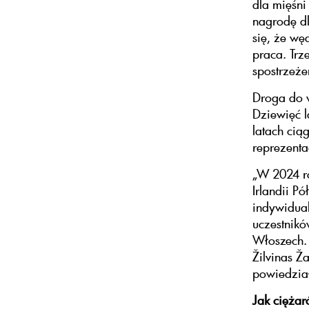
dla mięśni
nagrodę dl
się, że wę
praca. Trz
spostrzeż
Droga do w
Dziewięć l
latach cią
reprezenta
„W 2024 ro
Irlandii Pó
indywidual
uczestnikó
Włoszech. 
Žilvinas Ž
powiedział
Jak cięża