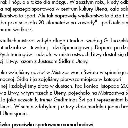
 rąk i nóg, ale także dla mózgu. W zeszłym roku, kiedy od
a najlepszego sportowca w centrum kultury Utena, cała sal
dkarstwo to sport. Ale tak naprawdę wędkarstwo to duża i 
eba przejść około 20 kilometrów na zawody" - podzielił si
eniami wędkarz.
ielkich mistrzostw była długa i trudna, według G. Juozelsk
at udziału w Litewskiej Lidze Spinningowej. Dopiero po dz
głych treningów i udziału w mistrzostwach Litwy dostał się 
cji Litwy, razem z Justasem Šidlą z Uteny.
ku wzięliśmy udział w Mistrzostwach Świata w spinningu 
łnocnej. Šidla i ja zajęliśmy pierwsze miejsce w kategorii
nej i zdobyliśmy złoto w duetach. Pod koniec listopada 202
w z Litwy, w tym trzech z Uteny, pojechało na Mistrzostwa 
Ja jako uczestnik, trener Gediminas Švilpa i reprezentant 
alėnas. W sumie zdobyłem już trzy złote medale i jeden br
 Utenisjanin.
rówka przeciwko sportowemu samochodowi