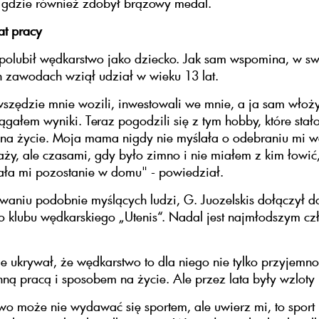
 gdzie również zdobył brązowy medal.
at pracy
 polubił wędkarstwo jako dziecko. Jak sam wspomina, w s
 zawodach wziął udział w wieku 13 lat.
szędzie mnie wozili, inwestowali we mnie, a ja sam wło
iągałem wyniki. Teraz pogodzili się z tym hobby, które stał
na życie. Moja mama nigdy nie myślała o odebraniu mi w
aży, ale czasami, gdy było zimno i nie miałem z kim łowić
ła mi pozostanie w domu" - powiedział.
aniu podobnie myślących ludzi, G. Juozelskis dołączył d
 klubu wędkarskiego „Utenis“. Nadal jest najmłodszym cz
ie ukrywał, że wędkarstwo to dla niego nie tylko przyjemno
nną pracą i sposobem na życie. Ale przez lata były wzloty 
o może nie wydawać się sportem, ale uwierz mi, to sport n