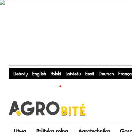
Lietuvių
English
Polski
Latviešu
Eesti
Deutsch
França
Litwa
Polityka rolna
Agrotechnika
Gosp