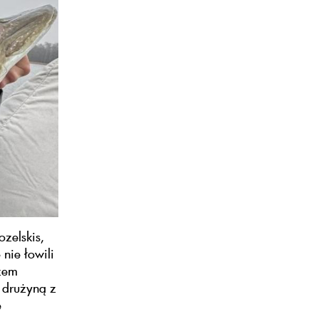
ozelskis,
 nie łowili
rzem
 drużyną z
e