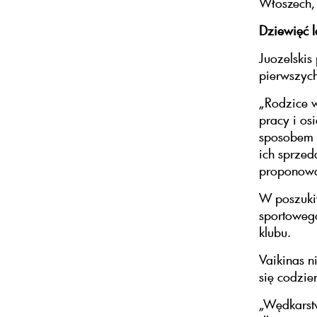
Włoszech,
Dziewięć l
Juozelskis
pierwszych
„Rodzice w
pracy i os
sposobem 
ich sprzed
proponowa
W poszukiw
sportowego
klubu.
Vaikinas n
się codzie
„Wędkarstw