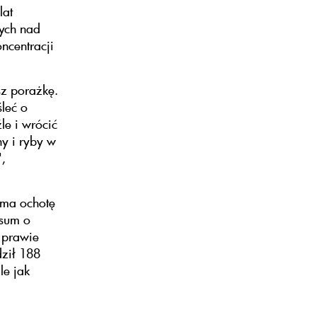
lat
nych nad
ncentracji
sz porażkę.
śleć o
le i wrócić
y i ryby w
,
i ma ochotę
 sum o
 prawie
ził 188
le jak