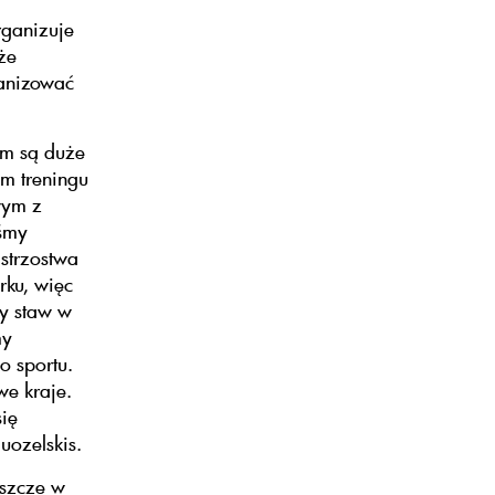
rganizuje
że
ganizować
am są duże
im treningu
wym z
śmy
istrzostwa
rku, więc
y staw w
my
o sportu.
we kraje.
się
uozelskis.
eszcze w