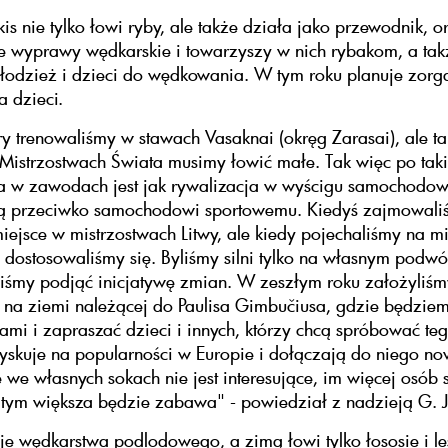
kis nie tylko łowi ryby, ale także działa jako przewodnik, o
e wyprawy wędkarskie i towarzyszy w nich rybakom, a tak
łodzież i dzieci do wędkowania. W tym roku planuje zor
 dzieci.
ry trenowaliśmy w stawach Vasaknai (okręg Zarasai), ale t
 Mistrzostwach Świata musimy łowić małe. Tak więc po tak
ja w zawodach jest jak rywalizacja w wyścigu samochodo
ą przeciwko samochodowi sportowemu. Kiedyś zajmowali
iejsce w mistrzostwach Litwy, ale kiedy pojechaliśmy na m
e dostosowaliśmy się. Byliśmy silni tylko na własnym podwó
iśmy podjąć inicjatywę zmian. W zeszłym roku założyliśm
 na ziemi należącej do Paulisa Gimbučiusa, gdzie będzie
ami i zapraszać dzieci i innych, którzy chcą spróbować teg
zyskuje na popularności w Europie i dołączają do niego no
we własnych sokach nie jest interesujące, im więcej osób 
 tym większa będzie zabawa" - powiedział z nadzieją G. J
e wędkarstwa podlodowego, a zimą łowi tylko łososie i l