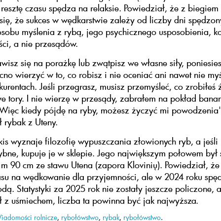
 resztę czasu spędza na relaksie. Powiedział, że z biegiem 
się, że sukces w wędkarstwie zależy od liczby dni spędzo
sobu myślenia z rybą, jego psychicznego usposobienia, ko
ości, a nie przesądów.
tawisz się na porażkę lub zwątpisz we własne siły, poniesie
no wierzyć w to, co robisz i nie oceniać ani nawet nie my
kurentach. Jeśli przegrasz, musisz przemyśleć, co zrobiłeś ź
e tory. I nie wierzę w przesądy, zabrałem na pokład banan
 Więc kiedy pójdę na ryby, możesz życzyć mi powodzenia"
 rybak z Uteny.
kis wyznaje filozofię wypuszczania złowionych ryb, a jeśl
ybne, kupuje je w sklepie. Jego największym połowem był
 m 90 cm ze stawu Utena (zapora Klovinių). Powiedział, że
su na wędkowanie dla przyjemności, ale w 2024 roku spęd
dą. Statystyki za 2025 rok nie zostały jeszcze policzone, a
 z uśmiechem, liczba ta powinna być jak najwyższa.
iadomości rolnicze
,
rybołówstwo
,
rybak
,
rybołówstwo
.