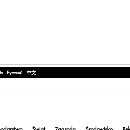
is
Русский
中文
odarstwo
Świat
Zagroda
Środowisko
Re