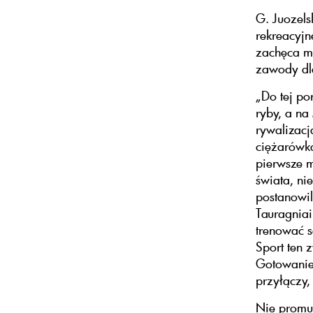
G. Juozels
rekreacyjn
zachęca m
zawody dla
„Do tej po
ryby, a na
rywalizac
ciężarówk
pierwsze m
świata, ni
postanowil
Tauragniai
trenować s
Sport ten 
Gotowanie 
przyłączy,
Nie promuj