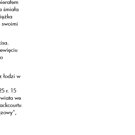
bierałem
a śmiała
ciężka
ę swoimi
isa.
iewięciu
do
z łodzi w
5 r. 15
Świata we
backcourtu
ązowy",