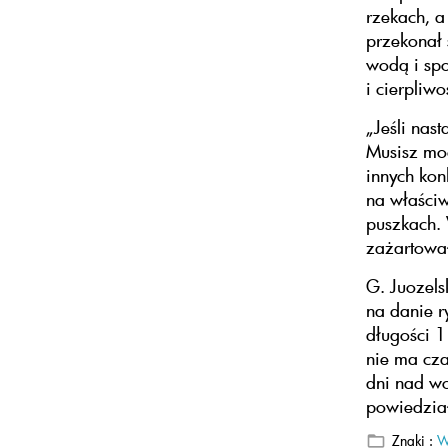
rzekach, a
przekonał 
wodą i spo
i cierpliw
„Jeśli nas
Musisz moc
innych kon
na właściw
puszkach.
zażartował
G. Juozels
na danie r
długości 1
nie ma cza
dni nad wo
powiedział
Znaki :
W