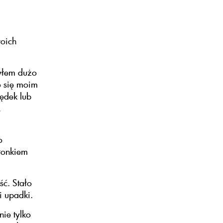
woich
żyłem dużo
o się moim
ędek lub
,
o
łonkiem
ść. Stało
i upadki.
ie tylko