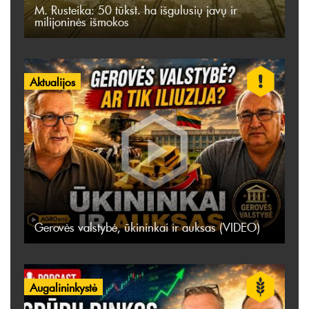
M. Rusteika: 50 tūkst. ha išgulusių javų ir
milijoninės išmokos
Aktualijos
Gerovės valstybė, ūkininkai ir auksas (VIDEO)
Augalininkystė