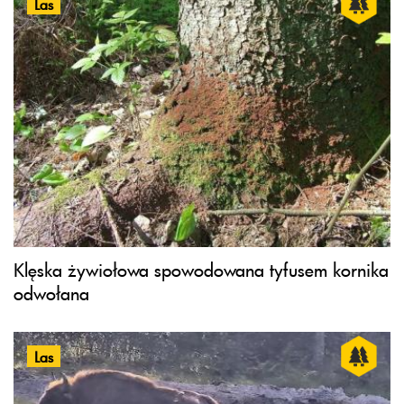
Las
Klęska żywiołowa spowodowana tyfusem kornika
odwołana
Las