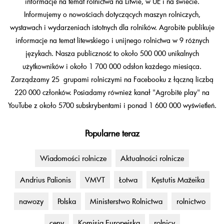
informacje na temat rolnictwa na Litwie, w UE i na świecie.
Informujemy o nowościach dotyczących maszyn rolniczych,
wystawach i wydarzeniach istotnych dla rolników. Agrobitė publikuje
informacje na temat litewskiego i unijnego rolnictwa w 9 różnych
językach. Nasza publiczność to około 500 000 unikalnych
użytkowników i około 1 700 000 odsłon każdego miesiąca.
Zarządzamy 25 grupami rolniczymi na Facebooku z łączną liczbą
220 000 członków. Posiadamy również kanał "Agrobitė play" na
YouTube z około 5700 subskrybentami i ponad 1 600 000 wyświetleń.
Popularne teraz
Wiadomości rolnicze
Aktualności rolnicze
Andrius Palionis
VMVT
Łotwa
Kęstutis Mažeika
nawozy
Polska
Ministerstwo Rolnictwa
rolnictwo
ceny
Komisja Europejska
rolnicy