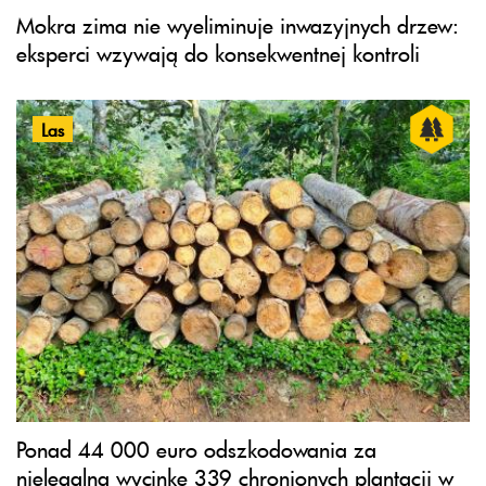
Mokra zima nie wyeliminuje inwazyjnych drzew:
eksperci wzywają do konsekwentnej kontroli
Las
Ponad 44 000 euro odszkodowania za
nielegalną wycinkę 339 chronionych plantacji w