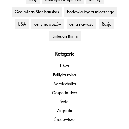
Gediminas Stanišauskas
hodowla bydła mlecznego
USA
ceny nawozów
cena nawozu
Rosja
Dotnuva Baltic
Kategorie
Litwa
Polityka rolna
Agrotechnika
Gospodarstwo
Świat
Zagroda
Środowisko