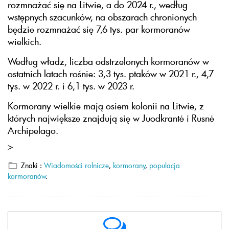
rozmnażać się na Litwie, a do 2024 r., według
wstępnych szacunków, na obszarach chronionych
będzie rozmnażać się 7,6 tys. par kormoranów
wielkich.
Według władz, liczba odstrzelonych kormoranów w
ostatnich latach rośnie: 3,3 tys. ptaków w 2021 r., 4,7
tys. w 2022 r. i 6,1 tys. w 2023 r.
Kormorany wielkie mają osiem kolonii na Litwie, z
których największe znajdują się w Juodkrantė i Rusnė
Archipelago.
>
Znaki :
Wiadomości rolnicze
,
kormorany
,
populacja
kormoranów
.