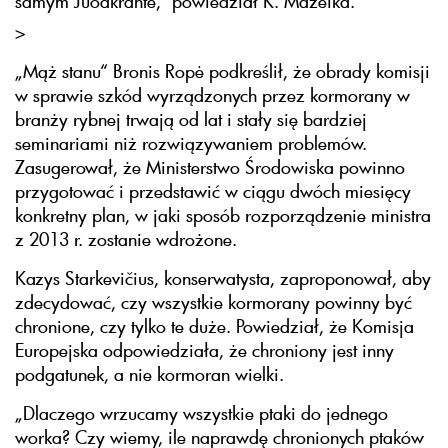
samym Juodkrante,“ powiedział K. Mažeika.
>
„Mąż stanu“ Bronis Ropė podkreślił, że obrady komisji
w sprawie szkód wyrządzonych przez kormorany w
branży rybnej trwają od lat i stały się bardziej
seminariami niż rozwiązywaniem problemów.
Zasugerował, że Ministerstwo Środowiska powinno
przygotować i przedstawić w ciągu dwóch miesięcy
konkretny plan, w jaki sposób rozporządzenie ministra
z 2013 r. zostanie wdrożone.
Kazys Starkevičius, konserwatysta, zaproponował, aby
zdecydować, czy wszystkie kormorany powinny być
chronione, czy tylko te duże. Powiedział, że Komisja
Europejska odpowiedziała, że chroniony jest inny
podgatunek, a nie kormoran wielki.
„Dlaczego wrzucamy wszystkie ptaki do jednego
worka? Czy wiemy, ile naprawdę chronionych ptaków