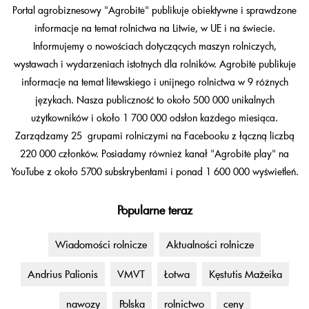
Portal agrobiznesowy "Agrobitė" publikuje obiektywne i sprawdzone
informacje na temat rolnictwa na Litwie, w UE i na świecie.
Informujemy o nowościach dotyczących maszyn rolniczych,
wystawach i wydarzeniach istotnych dla rolników. Agrobitė publikuje
informacje na temat litewskiego i unijnego rolnictwa w 9 różnych
językach. Nasza publiczność to około 500 000 unikalnych
użytkowników i około 1 700 000 odsłon każdego miesiąca.
Zarządzamy 25 grupami rolniczymi na Facebooku z łączną liczbą
220 000 członków. Posiadamy również kanał "Agrobitė play" na
YouTube z około 5700 subskrybentami i ponad 1 600 000 wyświetleń.
Popularne teraz
Wiadomości rolnicze
Aktualności rolnicze
Andrius Palionis
VMVT
Łotwa
Kęstutis Mažeika
nawozy
Polska
rolnictwo
ceny