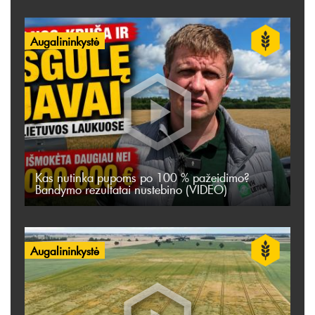
Augalininkystė
Kas nutinka pupoms po 100 % pažeidimo?
Bandymo rezultatai nustebino (VIDEO)
Augalininkystė