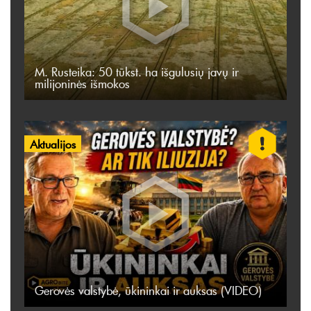
M. Rusteika: 50 tūkst. ha išgulusių javų ir
milijoninės išmokos
Aktualijos
Gerovės valstybė, ūkininkai ir auksas (VIDEO)