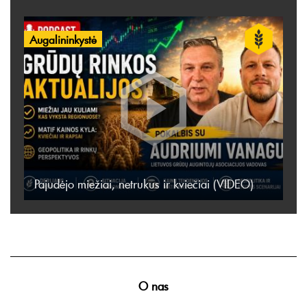
Augalininkystė
Pajudėjo miežiai, netrukus ir kviečiai (VIDEO)
O nas