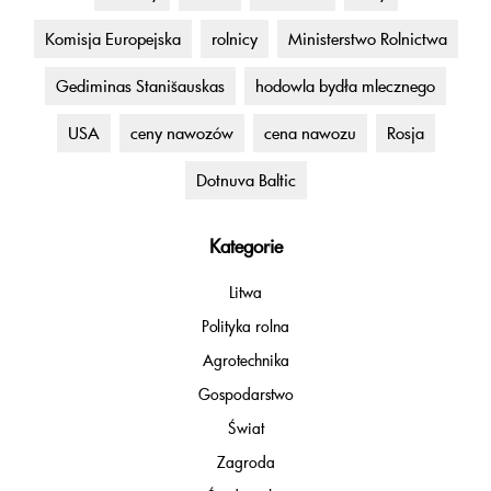
Komisja Europejska
rolnicy
Ministerstwo Rolnictwa
Gediminas Stanišauskas
hodowla bydła mlecznego
USA
ceny nawozów
cena nawozu
Rosja
Dotnuva Baltic
Kategorie
Litwa
Polityka rolna
Agrotechnika
Gospodarstwo
Świat
Zagroda