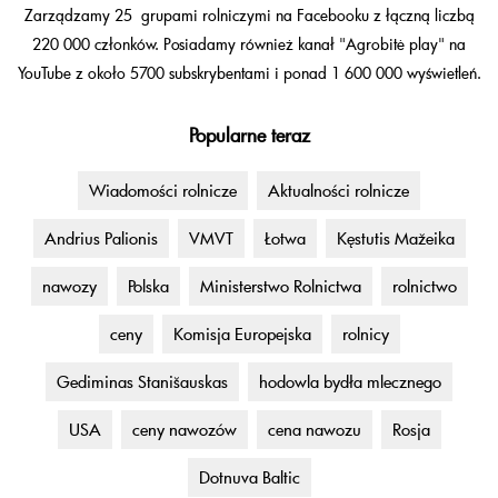
Zarządzamy 25 grupami rolniczymi na Facebooku z łączną liczbą
220 000 członków. Posiadamy również kanał "Agrobitė play" na
YouTube z około 5700 subskrybentami i ponad 1 600 000 wyświetleń.
Popularne teraz
Wiadomości rolnicze
Aktualności rolnicze
Andrius Palionis
VMVT
Łotwa
Kęstutis Mažeika
nawozy
Polska
Ministerstwo Rolnictwa
rolnictwo
ceny
Komisja Europejska
rolnicy
Gediminas Stanišauskas
hodowla bydła mlecznego
USA
ceny nawozów
cena nawozu
Rosja
Dotnuva Baltic