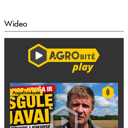
Wideo
Augalininkystė