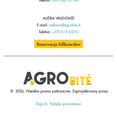
Telefon:
+370 682 67186
AUŠRA VALENTAITĖ
E-mail:
reklama@agrobite.lt
Telefon:
+370 614 62210
Rezerwacja billboardów
©
2026.
Wszelkie prawa zastrzeżone.
Zaprojektowany przez:
Digis.Lt
.
Polityka prywatności