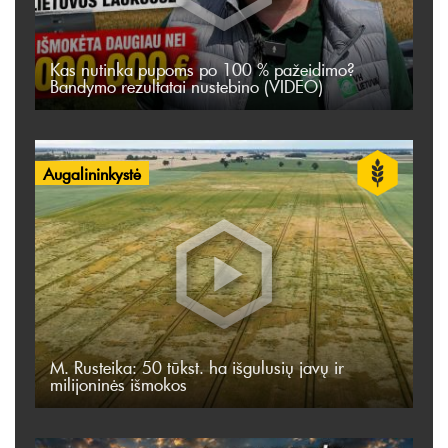
Kas nutinka pupoms po 100 % pažeidimo?
Bandymo rezultatai nustebino (VIDEO)
Augalininkystė
M. Rusteika: 50 tūkst. ha išgulusių javų ir
milijoninės išmokos