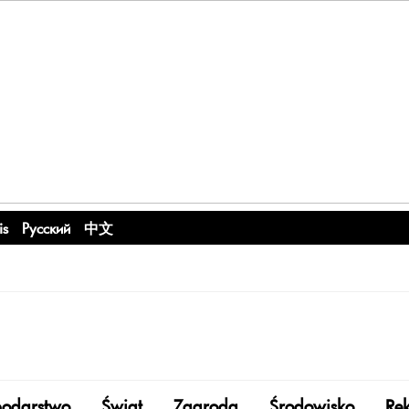
is
Русский
中文
odarstwo
Świat
Zagroda
Środowisko
Re