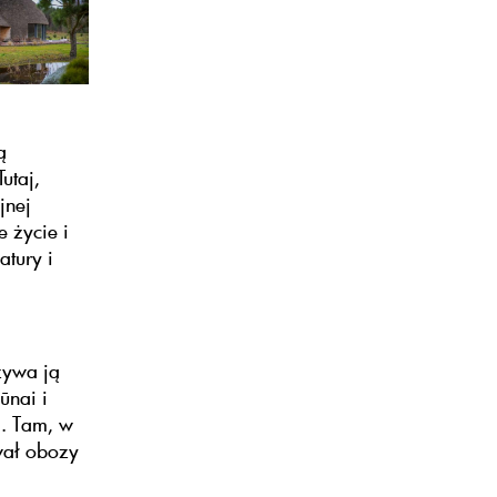
ą
utaj,
jnej
e życie i
atury i
zywa ją
ūnai i
i. Tam, w
wał obozy