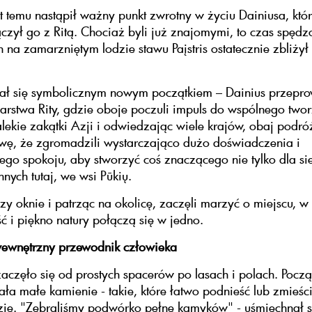
at temu nastąpił ważny punkt zwrotny w życiu Dainiusa, któ
łączył go z Ritą. Chociaż byli już znajomymi, to czas spęd
 na zamarzniętym lodzie stawu Paįstris ostatecznie zbliżył
tał się symbolicznym nowym początkiem – Dainius przepro
rstwa Rity, gdzie oboje poczuli impuls do wspólnego twor
ekie zakątki Azji i odwiedzając wiele krajów, obaj podróż
wę, że zgromadzili wystarczająco dużo doświadczenia i
go spokoju, aby stworzyć coś znaczącego nie tylko dla sie
nnych tutaj, we wsi Pūkių.
zy oknie i patrząc na okolicę, zaczęli marzyć o miejscu, w
ć i piękno natury połączą się w jedno.
ewnętrzny przewodnik człowieka
aczęło się od prostych spacerów po lasach i polach. Pocz
ała małe kamienie - takie, które łatwo podnieść lub zmieśc
ie. "Zebraliśmy podwórko pełne kamyków" - uśmiechnął si