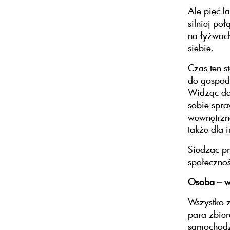
Ale pięć l
silniej po
na łyżwach
siebie.
Czas ten s
do gospoda
Widząc dal
sobie spra
wewnętrzne
także dla i
Siedząc pr
społecznoś
Osoba – w
Wszystko z
para zbier
samochodz