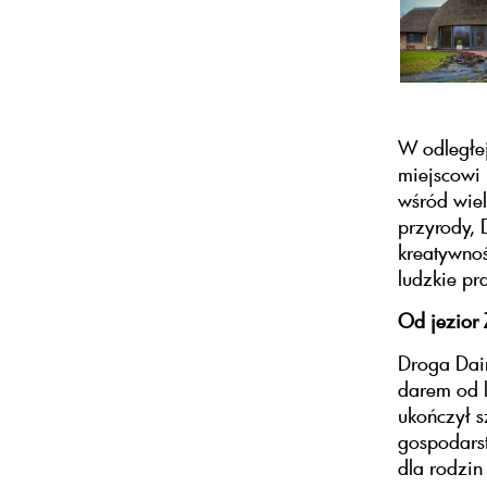
W odległej
miejscowi 
wśród wiel
przyrody, 
kreatywność
ludzkie pr
Od jezior 
Droga Dai
darem od l
ukończył s
gospodarst
dla rodzin