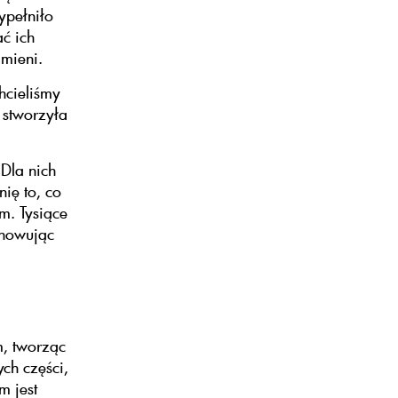
ypełniło
ć ich
amieni.
hcieliśmy
 stworzyła
 Dla nich
ię to, co
m. Tysiące
chowując
m, tworząc
ch części,
m jest