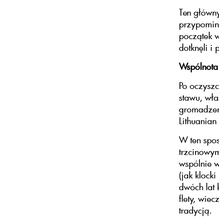
Ten główny
przypomina
początek w
dotknęli i
Wspólnota 
Po oczyszc
stawu, wła
gromadzeni
Lithuanian
W ten spo
trzcinowym
wspólnie w
(jak klock
dwóch lat 
flety, wie
tradycją.