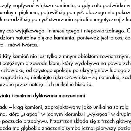
częły napływać większe kamienie, a gdy całe podwórko w
turalnym pięknem, pojawił się pomysł: dlaczego nie pokaza
ak narodził się pomysł stworzenia spirali energetycznej z k
my coś wyjątkowego, interesującego i niepowtarzalnego. C
dziom naturalne piękno kamienia, ponieważ jest to coś, co
a - mówi twórca.
i Rity kamień nie jest tylko zimnym obiektem zewnętrznym.
st potężnym przewodnikiem, który wydobywa na powierzchn
w człowieku, od czystego spokoju po ukryty gniew lub egoiz
zagrodzie są nietknięte ręką człowieka – są naturalne, za
rzone przez naturę i ich unikalne historie.
wiata i centrum dyktowane marzeniami
adu – krąg kamieni, zaprojektowany jako unikalna spirala
na, która „skręca“ w jednym kierunku i „wykręca“ w drugi
 poczucie przepływu. Przestrzeń składa się z trzech główny
każda ma głębokie znaczenie symboliczne: pierwszy pozio