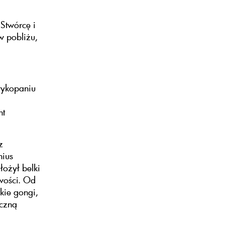
Stwórcę i
w pobliżu,
wykopaniu
nt
z
nius
łożył belki
iwości. Od
kie gongi,
ęczną