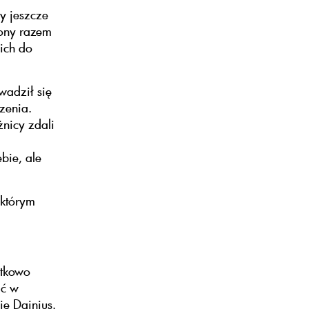
ry jeszcze
zony razem
 ich do
wadził się
zenia.
nicy zdali
bie, ale
 którym
ątkowo
ić w
ę Dainius.