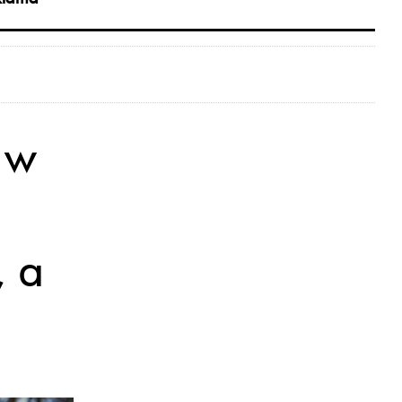
 w
, a