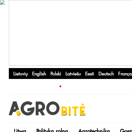
Lietuvių
English
Polski
Latviešu
Eesti
Deutsch
França
Litwa
Polityka rolna
Agrotechnika
Gosp