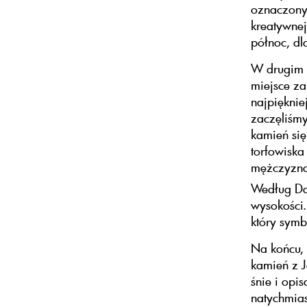
oznaczony 
kreatywnej
północ, dla
W drugim k
miejsce za
najpięknie
zaczęliśmy
kamień się
torfowiska
mężczyzna
Według Da
wysokości.
który symb
Na końcu, 
kamień z J
śnie i opi
natychmias