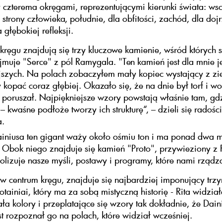
czterema okręgami, reprezentującymi kierunki świata: wsc
 strony człowieka, południe, dla obfitości, zachód, dla dojr
 głębokiej refleksji.
ręgu znajdują się trzy kluczowe kamienie, wśród których 
jmuje "Serce" z pól Ramygala. "Ten kamień jest dla mnie 
jszych. Na polach zobaczyłem mały kopiec wystający z zi
 kopać coraz głębiej. Okazało się, że na dnie był torf i w
 poruszał. Najpiękniejsze wzory powstają właśnie tam, gd
 – kwaśne podłoże tworzy ich strukturę“, – dzieli się radośc
.
iniusa ten gigant waży około ośmiu ton i ma ponad dwa m
 Obok niego znajduje się kamień "Proto", przywieziony z R
olizuje nasze myśli, postawy i programy, które nami rządz
w centrum kręgu, znajduje się najbardziej imponujący trz
otainiai, który ma za sobą mistyczną historię - Rita widzia
sała kolory i przeplatające się wzory tak dokładnie, że Dain
t rozpoznał go na polach, które widział wcześniej.