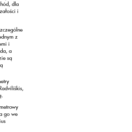
hód, dla
załości i
szczególne
jednym z
emi i
oda, a
zie są
ią
etry
adviliškis,
ą.
ymetrowy
ła go we
ius