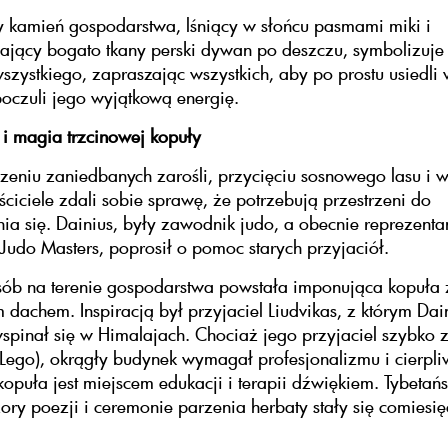
 kamień gospodarstwa, lśniący w słońcu pasmami miki i
jący bogato tkany perski dywan po deszczu, symbolizuje 
szystkiego, zapraszając wszystkich, aby po prostu usiedli 
 poczuli jego wyjątkową energię.
i magia trzcinowej kopuły
zeniu zaniedbanych zarośli, przycięciu sosnowego lasu i 
ściciele zdali sobie sprawę, że potrzebują przestrzeni do
a się. Dainius, były zawodnik judo, a obecnie reprezenta
 Judo Masters, poprosił o pomoc starych przyjaciół.
sób na terenie gospodarstwa powstała imponująca kopuła 
 dachem. Inspiracją był przyjaciel Liudvikas, z którym Dai
spinał się w Himalajach. Chociaż jego przyjaciel szybko z
i Lego), okrągły budynek wymagał profesjonalizmu i cierpl
kopuła jest miejscem edukacji i terapii dźwiękiem. Tybetańs
czory poezji i ceremonie parzenia herbaty stały się comiesi