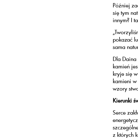
Później za
się tym na
innym? I t
„Tworzyliś
pokazać lu
sama natur
Dla Daina 
kamień je
kryje się 
kamieni w 
wzory stwo
Kierunki ś
Serce zakł
energetycz
szczególne
z których 