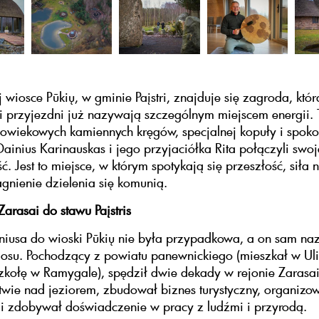
 wiosce Pūkių, w gminie Paįstri, znajduje się zagroda, któr
i przyjezdni już nazywają szczególnym miejscem energii. T
owiekowych kamiennych kręgów, specjalnej kopuły i spoko
Dainius Karinauskas i jego przyjaciółka Rita połączyli swoj
. Jest to miejsce, w którym spotykają się przeszłość, siła n
agnienie dzielenia się komunią.
Zarasai do stawu Paįstris
niusa do wioski Pūkių nie była przypadkowa, a on sam na
osu. Pochodzący z powiatu panewnickiego (mieszkał w Uli
zkołę w Ramygale), spędził dwie dekady w rejonie Zarasa
wie nad jeziorem, zbudował biznes turystyczny, organizo
 i zdobywał doświadczenie w pracy z ludźmi i przyrodą.