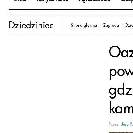
Dziedziniec
Strona główna
Zagroda
Dzie
Oaz
pow
gdz
kam
Przez:
Jūsų P