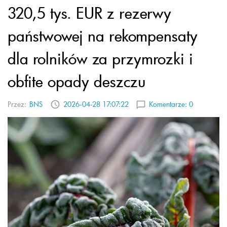
320,5 tys. EUR z rezerwy
państwowej na rekompensaty
dla rolników za przymrozki i
obfite opady deszczu
Przez:
BNS
2026-04-28 17:07:22
Komentarze:
0