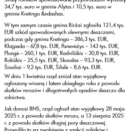
34,7 tys. euro w gminie Alytus i 10,5 tys. euro w
gminie Kretinga &ndashas.
W tym samym czasie gmina Biržai zgłosiła 121,4 tys.
EUR szkód spowodowanych ulewnymi deszczami,
podczas gdy gmina Kretinga – 386,3 tys. EUR,
Kłajpeda – 67,8 tys. EUR, Panevėžys – 143 tys. EUR,
Plungė – 260,1 tys. EUR, Radviliškis – 30,8 tys. EUR,
Rokiškis – 25,5 tys. EUR, Skuodas – 93,3 tys. EUR,
Šiauliai – 9,2 tys. EUR, Šilalė – 8,6 tys. EUR.
W dniu 1 kwietnia rząd zniósł stan wyjątkowy
ogłoszony wiosną i latem ubiegłego roku z powodu
skutków mrozów i długotrwałych opadów deszczu dla
rolnictwa.
Jak donosi BNS, rząd ogłosił stan wyjątkowy 28 maja
2025 r. z powodu skutków mrozu, a 13 sierpnia 2025
r. z powodu skutków długiej pory deszczowej.
Pozwoliło to na zwolnienie z sankcji rolników i