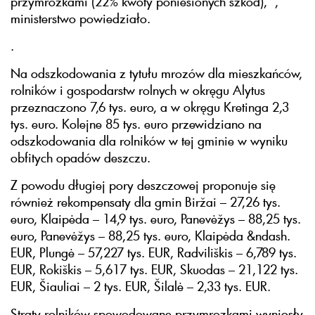
przymrozkami (22% kwoty poniesionych szkód), “,
ministerstwo powiedziało.
.
Na odszkodowania z tytułu mrozów dla mieszkańców,
rolników i gospodarstw rolnych w okręgu Alytus
przeznaczono 7,6 tys. euro, a w okręgu Kretinga 2,3
tys. euro. Kolejne 85 tys. euro przewidziano na
odszkodowania dla rolników w tej gminie w wyniku
obfitych opadów deszczu.
Z powodu długiej pory deszczowej proponuje się
również rekompensaty dla gmin Biržai – 27,26 tys.
euro, Klaipėda – 14,9 tys. euro, Panevėžys – 88,25 tys.
euro, Panevėžys – 88,25 tys. euro, Klaipėda &ndash.
EUR, Plungė – 57,227 tys. EUR, Radviliškis – 6,789 tys.
EUR, Rokiškis – 5,617 tys. EUR, Skuodas – 21,122 tys.
EUR, Šiauliai – 2 tys. EUR, Šilalė – 2,33 tys. EUR.
Straty rolników spowodowane przymrozkami wyniosły