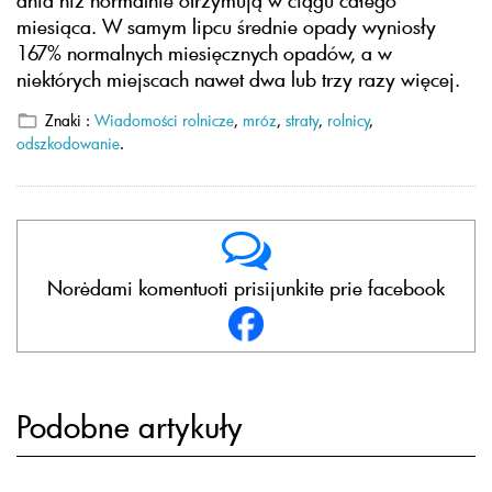
dnia niż normalnie otrzymują w ciągu całego
miesiąca. W samym lipcu średnie opady wyniosły
167% normalnych miesięcznych opadów, a w
niektórych miejscach nawet dwa lub trzy razy więcej.
Znaki :
Wiadomości rolnicze
,
mróz
,
straty
,
rolnicy
,
odszkodowanie
.
Norėdami komentuoti prisijunkite prie facebook
Podobne artykuły