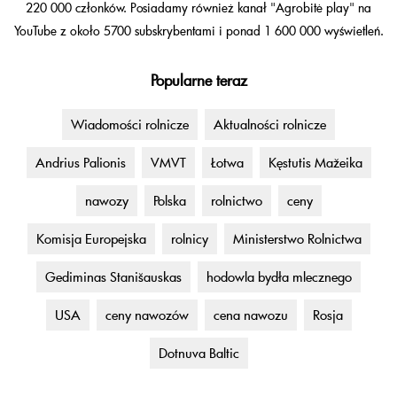
220 000 członków. Posiadamy również kanał "Agrobitė play" na
YouTube z około 5700 subskrybentami i ponad 1 600 000 wyświetleń.
Popularne teraz
Wiadomości rolnicze
Aktualności rolnicze
Andrius Palionis
VMVT
Łotwa
Kęstutis Mažeika
nawozy
Polska
rolnictwo
ceny
Komisja Europejska
rolnicy
Ministerstwo Rolnictwa
Gediminas Stanišauskas
hodowla bydła mlecznego
USA
ceny nawozów
cena nawozu
Rosja
Dotnuva Baltic