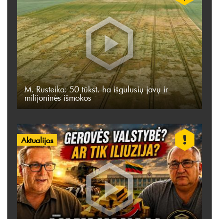
M. Rusteika: 50 tūkst. ha išgulusių javų ir
milijoninės išmokos
Aktualijos