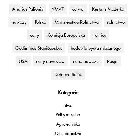
Andrius Palionis
VMVT
Łotwa
Kęstutis Mažeika
nawozy
Polska
Ministerstwo Rolnictwa
rolnictwo
ceny
Komisja Europejska
rolnicy
Gediminas Stanišauskas
hodowla bydła mlecznego
USA
ceny nawozów
cena nawozu
Rosja
Dotnuva Baltic
Kategorie
Litwa
Polityka rolna
Agrotechnika
Gospodarstwo