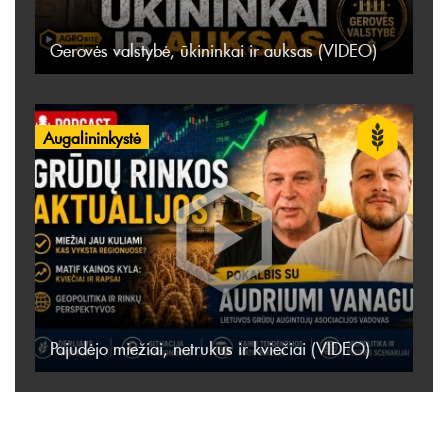
Gerovės valstybė, ūkininkai ir auksas (VIDEO)
Augalininkystė
Pajudėjo miežiai, netrukus ir kviečiai (VIDEO)