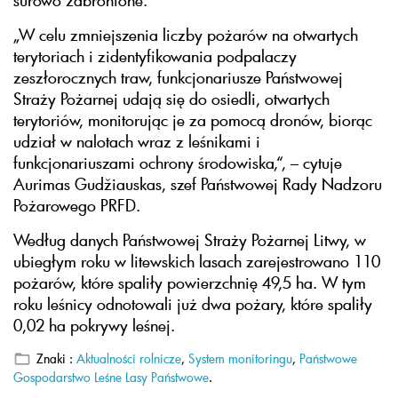
surowo zabronione.
„W celu zmniejszenia liczby pożarów na otwartych
terytoriach i zidentyfikowania podpalaczy
zeszłorocznych traw, funkcjonariusze Państwowej
Straży Pożarnej udają się do osiedli, otwartych
terytoriów, monitorując je za pomocą dronów, biorąc
udział w nalotach wraz z leśnikami i
funkcjonariuszami ochrony środowiska,“, – cytuje
Aurimas Gudžiauskas, szef Państwowej Rady Nadzoru
Pożarowego PRFD.
Według danych Państwowej Straży Pożarnej Litwy, w
ubiegłym roku w litewskich lasach zarejestrowano 110
pożarów, które spaliły powierzchnię 49,5 ha. W tym
roku leśnicy odnotowali już dwa pożary, które spaliły
0,02 ha pokrywy leśnej.
Znaki :
Aktualności rolnicze
,
System monitoringu
,
Państwowe
Gospodarstwo Leśne Lasy Państwowe
.