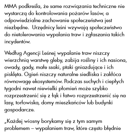
MMA podkreśla, że same rozwiązania techniczne nie
wystarczą do kontrolowania pożarów lasów, a
odpowiedzialne zachowanie społeczeństwa jest
niezbędne. Urzędnicy leśni wzywają społeczeństwo
do nietolerowania wypalania traw i zgłaszania takich
incydentów.
Według Agencji Leśnej wypalanie traw niszczy
wierzchnią warstwę gleby, zabija rośliny i ich nasiona,
owady, gady, małe ssaki, ptaki gniazdujące i ich
pisklęta. Ogień niszczy naturalne siedliska i zakłóca
równowagę ekosystemów. Podczas suchych i ciepłych
tygodni nawet niewielki płomień może szybko
rozprzestrzenić się z łąk i łatwo rozprzestrzenić się na
lasy, torfowiska, domy mieszkańców lub budynki
gospodarcze.
„Każdej wiosny borykamy się z tym samym
problemem – wypalaniem traw, które często błędnie