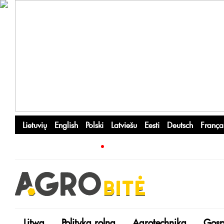
Lietuvių
English
Polski
Latviešu
Eesti
Deutsch
França
Litwa
Polityka rolna
Agrotechnika
Gosp