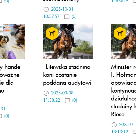
(0)
11:00:29
2025-10-31
10:37:57
(0)
y handel
"Litewska stadnina
Minister 
poważne
koni zostanie
I. Hofma
e dla
poddana audytowi
opowiada
nu
kontynua
2025-03-08
działalno
11:38:22
(0)
stadniny 
-31
Riese.
(0)
2025-01
13:13:12