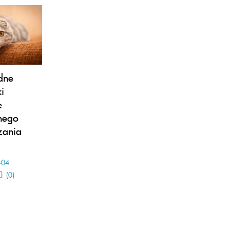
dne
i
e
nego
zania
-04
(0)