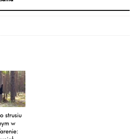
o strusiu
onym w
arenie:
usiał