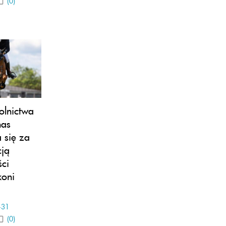
(0)
rolnictwa
nas
 się za
cją
ści
koni
-31
(0)