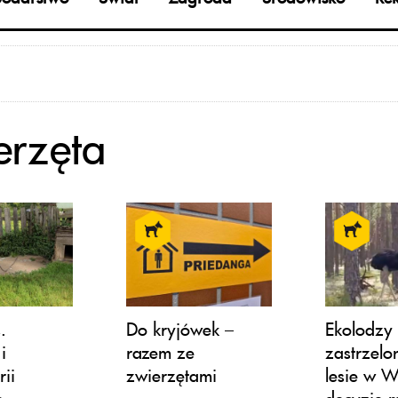
erzęta
.
Do kryjówek –
Ekolodzy 
i
razem ze
zastrzel
ii
zwierzętami
lesie w W
e
decyzję m