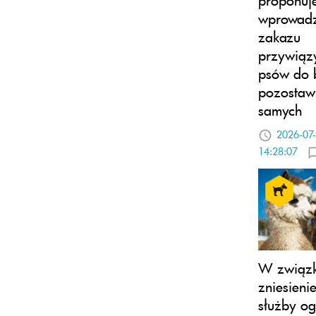
wprowadz
zakazu
przywiąz
psów do 
pozostawi
samych
2026-07
14:28:07
W związk
zniesieni
służby og