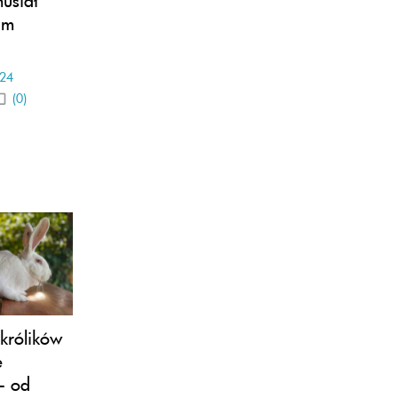
am
-24
(0)
królików
e
- od