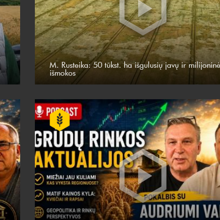
M. Rusteika: 50 tūkst. ha išgulusių javų ir milijonin
išmokos