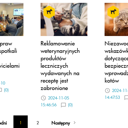
 praw
Reklamowanie
Niezawo
spotkali
weterynaryjnych
wskazówk
produktów
dotycząc
icielami
leczniczych
bezpiecz
wydawanych na
wprowad
receptę jest
kotów
-10
zabronione
(0)
2024-11
14:47:53
2024-11-05
15:46:56
(0)
edni
Następny
1
2