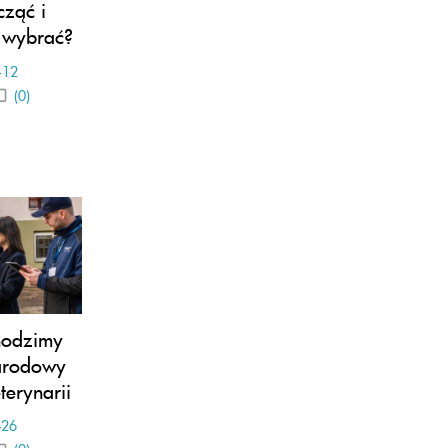
cząć i
ę wybrać?
-12
(0)
hodzimy
arodowy
erynarii
-26