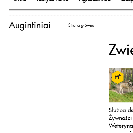
Augintiniai
Strona główna
Zwi
Służba ds
Żywności 
Weterynar
proponuj