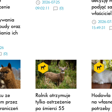
2026-07-25
enie
podjąć s
09:02:11
(0)
właściciel
ywania
2026-07
budy oraz
15:49:31
ania ich
-26
(0)
u ze
Rolnik otrzymuje
Hodowla 
em przez
tylko ostrzeżenie
na własn
raniczeń
po śmierci 55
potrzeby 