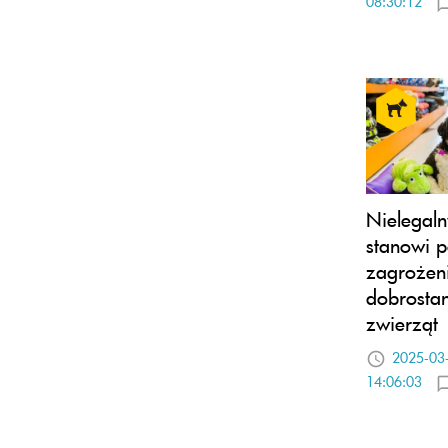
08:30:12
Nielegaln
stanowi 
zagrożeni
dobrosta
zwierząt
2025-03
14:06:03