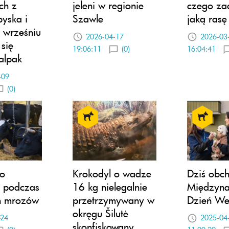
ch z
jeleni w regionie
czego za
yska i
Szawle
jaką ras
 wrześniu
2026-04-17
2026-03
się
19:06:11
(0)
16:04:41
alpak
-09
(0)
 o
Krokodyl o wadze
Dziś obc
a podczas
16 kg nielegalnie
Międzyn
h mrozów
przetrzymywany w
Dzień Wet
okręgu Šilutė
-24
2025-04
skonfiskowany