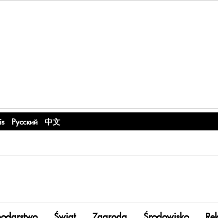
is
Русский
中文
odarstwo
Świat
Zagroda
Środowisko
Re