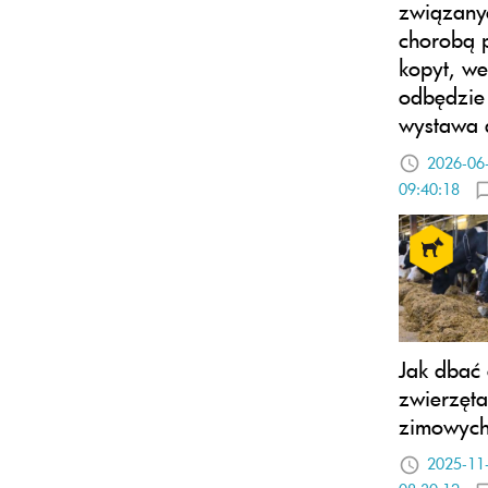
związany
chorobą p
kopyt, we
odbędzie 
wystawa 
2026-06
09:40:18
Jak dbać
zwierzęt
zimowyc
2025-11