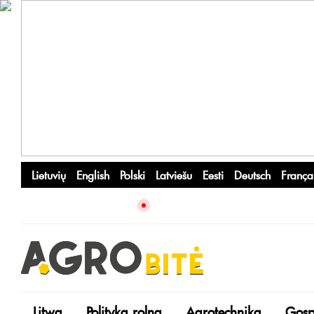
Lietuvių
English
Polski
Latviešu
Eesti
Deutsch
França
Litwa
Polityka rolna
Agrotechnika
Gosp