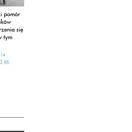
ki pomór
zików
rzenia się
w tym
-14
(0)