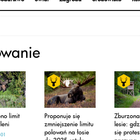
owanie
no limit
Proponuje się
Zburzona
leni
zmniejszenie limitu
lesie: gd
polowań na łosie
się protes
-01
do 3935 sztuk;
zaczyna