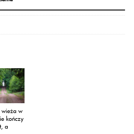
 wieża w
zie kończy
t, a