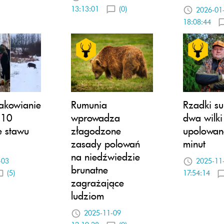
13:13:01
(0)
2026-01
18:08:44
rakowianie
Rumunia
Rzadki su
 10
wprowadza
dwa wilki
e stawu
złagodzone
upolowan
zasady polowań
minut
na niedźwiedzie
-03
2025-11
brunatne
(5)
17:54:14
zagrażające
ludziom
2025-11-09