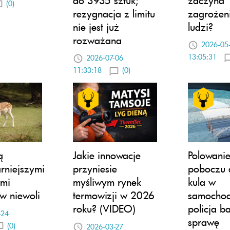
(0)
rezygnacja z limitu
zagrożeni
nie jest już
ludzi?
rozważana
2026-05
13:05:31
2026-07-06
11:33:18
(0)
ą
Jakie innowacje
Polowani
rniejszymi
przyniesie
poboczu 
ami
myśliwym rynek
kula w
w niewoli
termowizji w 2026
samochod
roku? (VIDEO)
policja b
-24
sprawę
(0)
2026-03-27