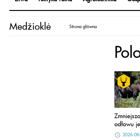
Medžioklė
Strona główna
Pol
Zmniejszo
odłowu je
2026-08