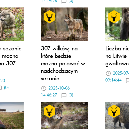
12:19:28
(0)
 sezonie
307 wilków, na
Liczba ni
m można
które będzie
na Litwie
na 307
można polować w
gwałtowni
nadchodzącym
2025-07
sezonie
09:14:44
-20
(0)
2025-10-06
14:46:27
(0)