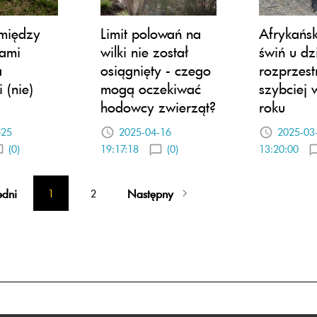
 między
Limit polowań na
Afrykańs
lami
wilki nie został
świń u d
a
osiągnięty - czego
rozprzest
 (nie)
mogą oczekiwać
szybciej 
hodowcy zwierząt?
roku
-25
2025-04-16
2025-03
(0)
19:17:18
(0)
13:20:00
edni
Następny
1
2