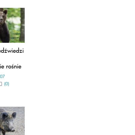
edźwiedzi
e rośnie
-07
(0)