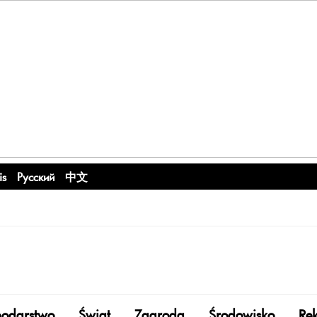
is
Русский
中文
odarstwo
Świat
Zagroda
Środowisko
Re