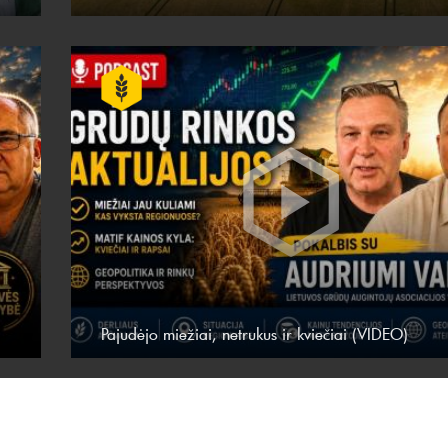
Pajudėjo miežiai, netrukus ir kviečiai (VIDEO)