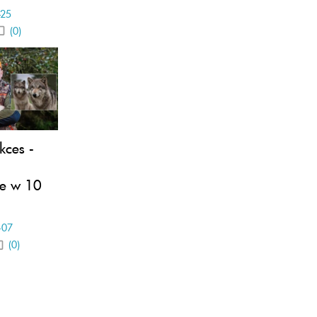
-25
(0)
kces -
e w 10
-07
(0)