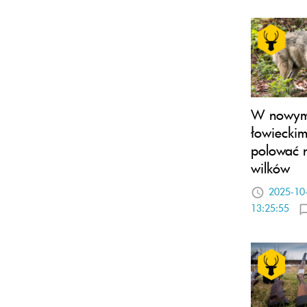
W nowym
łowiecki
polować 
wilków
2025-10
13:25:55