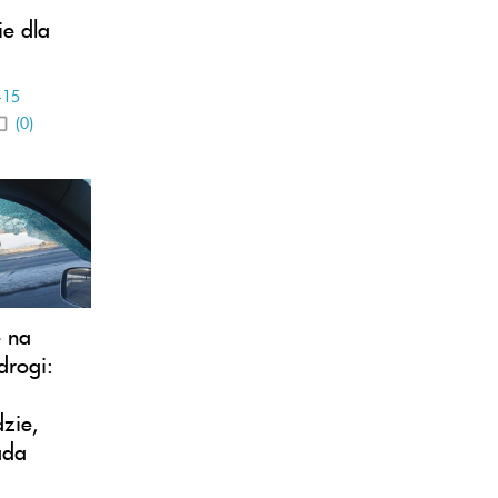
e dla
-15
(0)
e na
drogi:
zie,
ada