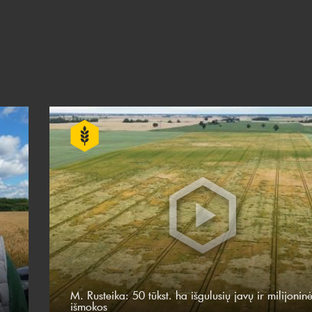
M. Rusteika: 50 tūkst. ha išgulusių javų ir milijonin
išmokos