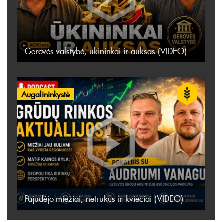
Gerovės valstybė, ūkininkai ir auksas (VIDEO)
Augalininkystė
Pajudėjo miežiai, netrukus ir kviečiai (VIDEO)