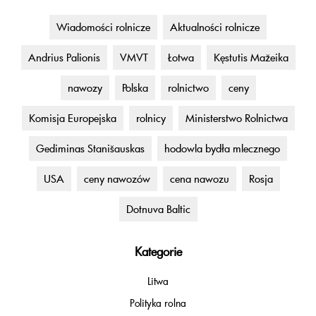
Wiadomości rolnicze
Aktualności rolnicze
Andrius Palionis
VMVT
Łotwa
Kęstutis Mažeika
nawozy
Polska
rolnictwo
ceny
Komisja Europejska
rolnicy
Ministerstwo Rolnictwa
Gediminas Stanišauskas
hodowla bydła mlecznego
USA
ceny nawozów
cena nawozu
Rosja
Dotnuva Baltic
Kategorie
Litwa
Polityka rolna