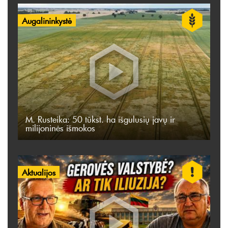
Augalininkystė
M. Rusteika: 50 tūkst. ha išgulusių javų ir
milijoninės išmokos
Aktualijos