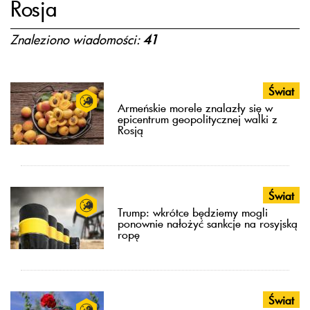
Rosja
Znaleziono wiadomości:
41
Świat
Armeńskie morele znalazły się w
epicentrum geopolitycznej walki z
Rosją
Świat
Trump: wkrótce będziemy mogli
ponownie nałożyć sankcje na rosyjską
ropę
Świat