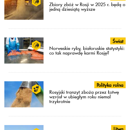
Zbiory zbóż w Rosji w 2025 r. będą o
jedną dziesiątą wyższe
Świat
Norweskie ryby, białoruskie statystyki:
co tak naprawdę karmi Rosję?
Polityka rolna
Rosyjski tranzyt zboża przez Łotwę
wzrósł w ubiegłym roku niemal
trzykrotnie
Litwa