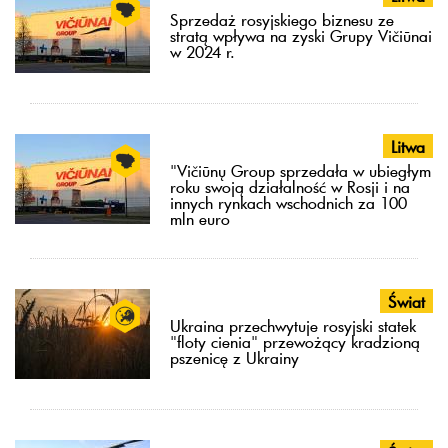
Sprzedaż rosyjskiego biznesu ze
stratą wpływa na zyski Grupy Vičiūnai
w 2024 r.
Litwa
"Vičiūnų Group sprzedała w ubiegłym
roku swoją działalność w Rosji i na
innych rynkach wschodnich za 100
mln euro
Świat
Ukraina przechwytuje rosyjski statek
"floty cienia" przewożący kradzioną
pszenicę z Ukrainy