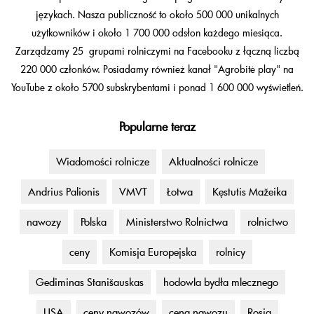
językach. Nasza publiczność to około 500 000 unikalnych
użytkowników i około 1 700 000 odsłon każdego miesiąca.
Zarządzamy 25 grupami rolniczymi na Facebooku z łączną liczbą
220 000 członków. Posiadamy również kanał "Agrobitė play" na
YouTube z około 5700 subskrybentami i ponad 1 600 000 wyświetleń.
Popularne teraz
Wiadomości rolnicze
Aktualności rolnicze
Andrius Palionis
VMVT
Łotwa
Kęstutis Mažeika
nawozy
Polska
Ministerstwo Rolnictwa
rolnictwo
ceny
Komisja Europejska
rolnicy
Gediminas Stanišauskas
hodowla bydła mlecznego
USA
ceny nawozów
cena nawozu
Rosja