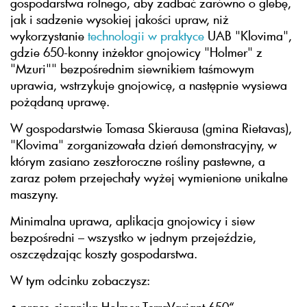
gospodarstwa rolnego, aby zadbać zarówno o glebę,
jak i sadzenie wysokiej jakości upraw, niż
wykorzystanie
technologii w praktyce
UAB "Klovima",
gdzie 650-konny inżektor gnojowicy "Holmer" z
"Mzuri"" bezpośrednim siewnikiem taśmowym
uprawia, wstrzykuje gnojowicę, a następnie wysiewa
pożądaną uprawę.
W gospodarstwie Tomasa Skierausa (gmina Rietavas),
"Klovima" zorganizowała dzień demonstracyjny, w
którym zasiano zeszłoroczne rośliny pastewne, a
zaraz potem przejechały wyżej wymienione unikalne
maszyny.
Minimalna uprawa, aplikacja gnojowicy i siew
bezpośredni – wszystko w jednym przejeździe,
oszczędzając koszty gospodarstwa.
W tym odcinku zobaczysz:
• pracę ciągnika Holmer TerraVariant 650“