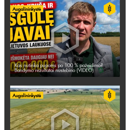
Augalininkystė
Kas nutinka pupoms po 100 % pažeidimo?
Bandymo rezultatai nustebino (VIDEO)
Augalininkystė