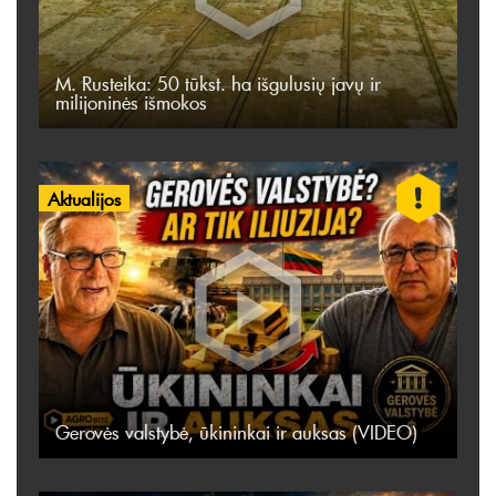
M. Rusteika: 50 tūkst. ha išgulusių javų ir
milijoninės išmokos
Aktualijos
Gerovės valstybė, ūkininkai ir auksas (VIDEO)