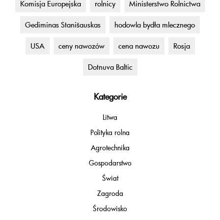
Komisja Europejska
rolnicy
Ministerstwo Rolnictwa
Gediminas Stanišauskas
hodowla bydła mlecznego
USA
ceny nawozów
cena nawozu
Rosja
Dotnuva Baltic
Kategorie
Litwa
Polityka rolna
Agrotechnika
Gospodarstwo
Świat
Zagroda
Środowisko