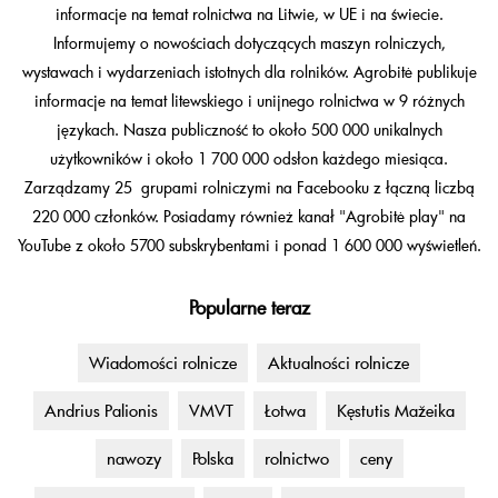
informacje na temat rolnictwa na Litwie, w UE i na świecie.
Informujemy o nowościach dotyczących maszyn rolniczych,
wystawach i wydarzeniach istotnych dla rolników. Agrobitė publikuje
informacje na temat litewskiego i unijnego rolnictwa w 9 różnych
językach. Nasza publiczność to około 500 000 unikalnych
użytkowników i około 1 700 000 odsłon każdego miesiąca.
Zarządzamy 25 grupami rolniczymi na Facebooku z łączną liczbą
220 000 członków. Posiadamy również kanał "Agrobitė play" na
YouTube z około 5700 subskrybentami i ponad 1 600 000 wyświetleń.
Popularne teraz
Wiadomości rolnicze
Aktualności rolnicze
Andrius Palionis
VMVT
Łotwa
Kęstutis Mažeika
nawozy
Polska
rolnictwo
ceny