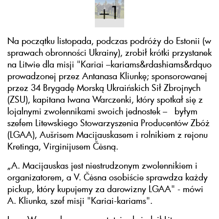
+1
Na początku listopada, podczas podróży do Estonii (w
sprawach obronności Ukrainy), zrobił krótki przystanek
na Litwie dla misji "Kariai –kariams&rdashiams&rdquo
prowadzonej przez Antanasa Kliunkę; sponsorowanej
przez 34 Brygadę Morską Ukraińskich Sił Zbrojnych
(ZSU), kapitana Iwana Warczenki, który spotkał się z
lojalnymi zwolennikami swoich jednostek – byłym
szefem Litewskiego Stowarzyszenia Producentów Zbóż
(LGAA), Aušrisem Macijauskasem i rolnikiem z rejonu
Kretinga, Virginijusem Čėsną.
„A. Macijauskas jest niestrudzonym zwolennikiem i
organizatorem, a V. Čėsna osobiście sprawdza każdy
pickup, który kupujemy za darowizny LGAA" - mówi
A. Kliunka, szef misji "Kariai-kariams".