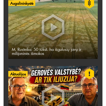
Augalininkystė
M. Rusteika: 50 tūkst. ha išgulusių javų ir
milijoninės išmokos
Aktualijos