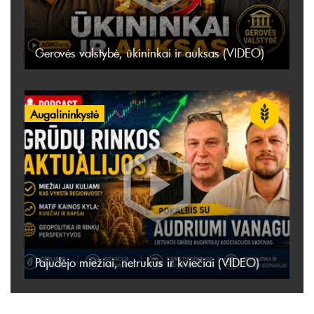
Gerovės valstybė, ūkininkai ir auksas (VIDEO)
Augalininkystė
Pajudėjo miežiai, netrukus ir kviečiai (VIDEO)