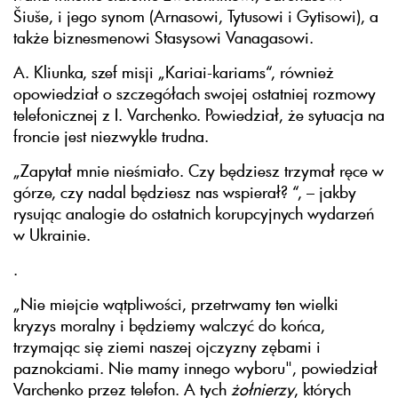
Šiuše, i jego synom (Arnasowi, Tytusowi i Gytisowi), a
także biznesmenowi Stasysowi Vanagasowi.
A. Kliunka, szef misji „Kariai-kariams“, również
opowiedział o szczegółach swojej ostatniej rozmowy
telefonicznej z I. Varchenko. Powiedział, że sytuacja na
froncie jest niezwykle trudna.
„Zapytał mnie nieśmiało. Czy będziesz trzymał ręce w
górze, czy nadal będziesz nas wspierał? “, – jakby
rysując analogie do ostatnich korupcyjnych wydarzeń
w Ukrainie.
.
„Nie miejcie wątpliwości, przetrwamy ten wielki
kryzys moralny i będziemy walczyć do końca,
trzymając się ziemi naszej ojczyzny zębami i
paznokciami. Nie mamy innego wyboru", powiedział
Varchenko przez telefon. A tych
żołnierzy
, których