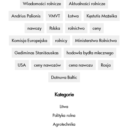
Wiadomości rolnicze
Aktualności rolnicze
Andrius Palionis
VMVT
Łotwa
Kęstutis Mažeika
nawozy
Polska
rolnictwo
ceny
Komisja Europejska
rolnicy
Ministerstwo Rolnictwa
Gediminas Stanišauskas
hodowla bydła mlecznego
USA
ceny nawozów
cena nawozu
Rosja
Dotnuva Baltic
Kategorie
Litwa
Polityka rolna
Agrotechnika