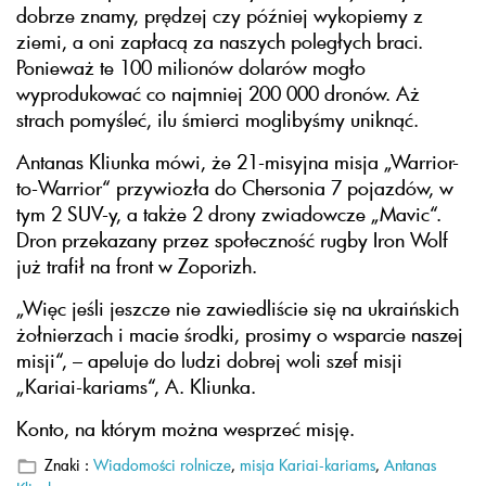
dobrze znamy, prędzej czy później wykopiemy z
ziemi, a oni zapłacą za naszych poległych braci.
Ponieważ te 100 milionów dolarów mogło
wyprodukować co najmniej 200 000 dronów. Aż
strach pomyśleć, ilu śmierci moglibyśmy uniknąć.
Antanas Kliunka mówi, że 21-misyjna misja „Warrior-
to-Warrior“ przywiozła do Chersonia 7 pojazdów, w
tym 2 SUV-y, a także 2 drony zwiadowcze „Mavic“.
Dron przekazany przez społeczność rugby Iron Wolf
już trafił na front w Zoporizh.
„Więc jeśli jeszcze nie zawiedliście się na ukraińskich
żołnierzach i macie środki, prosimy o wsparcie naszej
misji“, – apeluje do ludzi dobrej woli szef misji
„Kariai-kariams“, A. Kliunka.
Konto, na którym można wesprzeć misję.
Znaki :
Wiadomości rolnicze
,
misja Kariai-kariams
,
Antanas