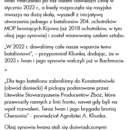
Iwan Warczenko po raz ostatni odwiedził Litwę w
styczniu 2022 r., a kiedy rozpoczęła się rosyjska
inwazja na dużą skalę, wyszedł z inicjatywą
utworzenia jednego z batalionów 204. ochotników
MOP broniących Kijowa (aż 2018 ochotników, w tym
obaj jego synowie) i został mianowany szefem sztabu.
„W 2022 r. dawaliśmy całe nasze wsparcie temu
batalionowi“, – przypomniał Kliunka, dodając, że w
2023 r. Iwan i jego synowie walczyli już w Bachmucie.
>
„Dla tego batalionu zabraliśmy do Konstantinówki
(obwód doniecki) 4 pickupy podarowane przez
Litewskie Stowarzyszenie Producentów Zbóż, które
przewoziły rannych z linii frontu, nawet gdy byli na
wpół rozwaleni. Teraz Iwan i jego brygada bronią
Chersonia" - powiedział Agrobitei A. Kliunka.
Obaj synowie Iwana stali się doświadczonymi