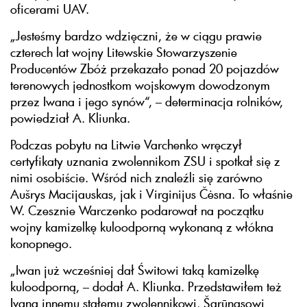
oficerami UAV.
„Jesteśmy bardzo wdzięczni, że w ciągu prawie
czterech lat wojny Litewskie Stowarzyszenie
Producentów Zbóż przekazało ponad 20 pojazdów
terenowych jednostkom wojskowym dowodzonym
przez Iwana i jego synów“, – determinacja rolników,
powiedział A. Kliunka.
Podczas pobytu na Litwie Varchenko wręczył
certyfikaty uznania zwolennikom ZSU i spotkał się z
nimi osobiście. Wśród nich znaleźli się zarówno
Aušrys Macijauskas, jak i Virginijus Čėsna. To właśnie
W. Czesznie Warczenko podarował na początku
wojny kamizelkę kuloodporną wykonaną z włókna
konopnego.
„Iwan już wcześniej dał Świtowi taką kamizelkę
kuloodporną, – dodał A. Kliunka. Przedstawiłem też
Ivana innemu stałemu zwolennikowi, Šarūnasowi