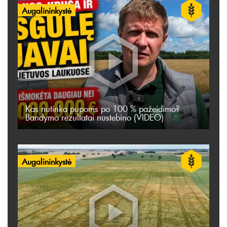
Augalininkystė
Kas nutinka pupoms po 100 % pažeidimo?
Bandymo rezultatai nustebino (VIDEO)
Augalininkystė