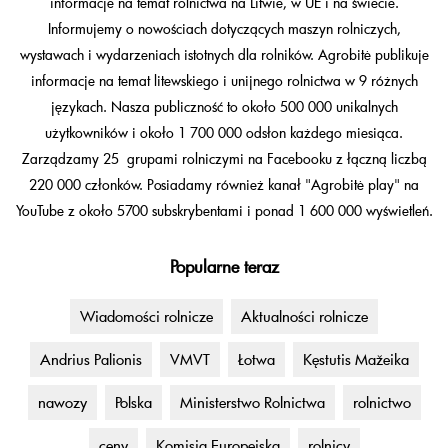
informacje na temat rolnictwa na Litwie, w UE i na świecie.
Informujemy o nowościach dotyczących maszyn rolniczych,
wystawach i wydarzeniach istotnych dla rolników. Agrobitė publikuje
informacje na temat litewskiego i unijnego rolnictwa w 9 różnych
językach. Nasza publiczność to około 500 000 unikalnych
użytkowników i około 1 700 000 odsłon każdego miesiąca.
Zarządzamy 25 grupami rolniczymi na Facebooku z łączną liczbą
220 000 członków. Posiadamy również kanał "Agrobitė play" na
YouTube z około 5700 subskrybentami i ponad 1 600 000 wyświetleń.
Popularne teraz
Wiadomości rolnicze
Aktualności rolnicze
Andrius Palionis
VMVT
Łotwa
Kęstutis Mažeika
nawozy
Polska
Ministerstwo Rolnictwa
rolnictwo
ceny
Komisja Europejska
rolnicy