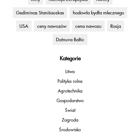
Gediminas Stanišauskas
hodowla bydła mlecznego
USA
ceny nawozów
cena nawozu
Rosja
Dotnuva Baltic
Kategorie
Litwa
Polityka rolna
Agrotechnika
Gospodarstwo
Świat
Zagroda
Środowisko