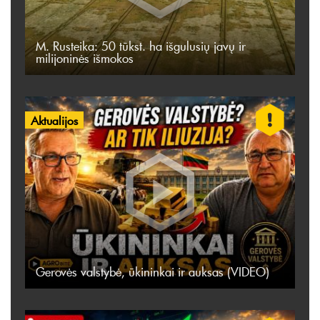
M. Rusteika: 50 tūkst. ha išgulusių javų ir
milijoninės išmokos
Aktualijos
Gerovės valstybė, ūkininkai ir auksas (VIDEO)