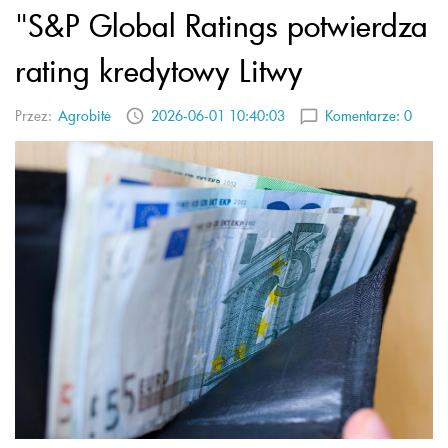
"S&P Global Ratings potwierdza
rating kredytowy Litwy
Przez:
Agrobitė
2026-06-01 10:40:03
Komentarze:
0