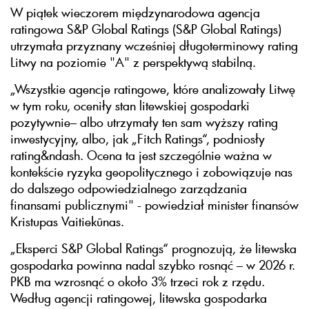
W piątek wieczorem międzynarodowa agencja
ratingowa S&P Global Ratings (S&P Global Ratings)
utrzymała przyznany wcześniej długoterminowy rating
Litwy na poziomie "A" z perspektywą stabilną.
„Wszystkie agencje ratingowe, które analizowały Litwę
w tym roku, oceniły stan litewskiej gospodarki
pozytywnie– albo utrzymały ten sam wyższy rating
inwestycyjny, albo, jak „Fitch Ratings“, podniosły
rating&ndash. Ocena ta jest szczególnie ważna w
kontekście ryzyka geopolitycznego i zobowiązuje nas
do dalszego odpowiedzialnego zarządzania
finansami publicznymi" - powiedział minister finansów
Kristupas Vaitiekūnas.
„Eksperci S&P Global Ratings“ prognozują, że litewska
gospodarka powinna nadal szybko rosnąć – w 2026 r.
PKB ma wzrosnąć o około 3% trzeci rok z rzędu.
Według agencji ratingowej, litewska gospodarka