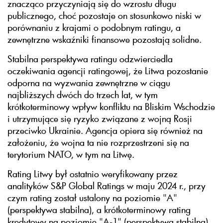
znacząco przyczyniają się do wzrostu długu
publicznego, choć pozostaje on stosunkowo niski w
porównaniu z krajami o podobnym ratingu, a
zewnętrzne wskaźniki finansowe pozostają solidne.
Stabilna perspektywa ratingu odzwierciedla
oczekiwania agencji ratingowej, że Litwa pozostanie
odporna na wyzwania zewnętrzne w ciągu
najbliższych dwóch do trzech lat, w tym
krótkoterminowy wpływ konfliktu na Bliskim Wschodzie
i utrzymujące się ryzyko związane z wojną Rosji
przeciwko Ukrainie. Agencja opiera się również na
założeniu, że wojna ta nie rozprzestrzeni się na
terytorium NATO, w tym na Litwę.
Rating Litwy był ostatnio weryfikowany przez
analityków S&P Global Ratings w maju 2024 r., przy
czym rating został ustalony na poziomie "A"
(perspektywa stabilna), a krótkoterminowy rating
kredytowy na poziomie "A-1" (perspektywa stabilna)