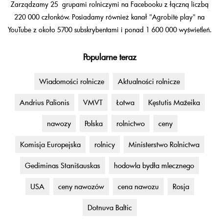
Zarządzamy 25 grupami rolniczymi na Facebooku z łączną liczbą
220 000 członków. Posiadamy również kanał "Agrobitė play" na
YouTube z około 5700 subskrybentami i ponad 1 600 000 wyświetleń.
Popularne teraz
Wiadomości rolnicze
Aktualności rolnicze
Andrius Palionis
VMVT
Łotwa
Kęstutis Mažeika
nawozy
Polska
rolnictwo
ceny
Komisja Europejska
rolnicy
Ministerstwo Rolnictwa
Gediminas Stanišauskas
hodowla bydła mlecznego
USA
ceny nawozów
cena nawozu
Rosja
Dotnuva Baltic