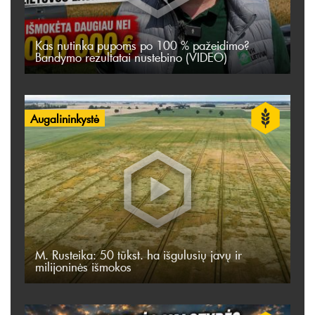
Kas nutinka pupoms po 100 % pažeidimo?
Bandymo rezultatai nustebino (VIDEO)
Augalininkystė
M. Rusteika: 50 tūkst. ha išgulusių javų ir
milijoninės išmokos