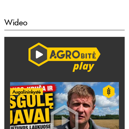
Wideo
Augalininkystė