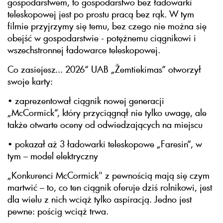
gospodarstwem, to gospodarstwo bez ładowarki
teleskopowej jest po prostu pracą bez rąk. W tym
filmie przyjrzymy się temu, bez czego nie można się
obejść w gospodarstwie - potężnemu ciągnikowi i
wszechstronnej ładowarce teleskopowej.
Co zasiejesz... 2026“ UAB „Žemtiekimas“ otworzył
swoje karty:
• zaprezentował ciągnik nowej generacji
„McCormick“, który przyciągnął nie tylko uwagę, ale
także otwarte oceny od odwiedzających na miejscu
• pokazał aż 3 ładowarki teleskopowe „Faresin“, w
tym – model elektryczny
„Konkurenci McCormick" z pewnością mają się czym
martwić – to, co ten ciągnik oferuje dziś rolnikowi, jest
dla wielu z nich wciąż tylko aspiracją. Jedno jest
pewne: pościg wciąż trwa.