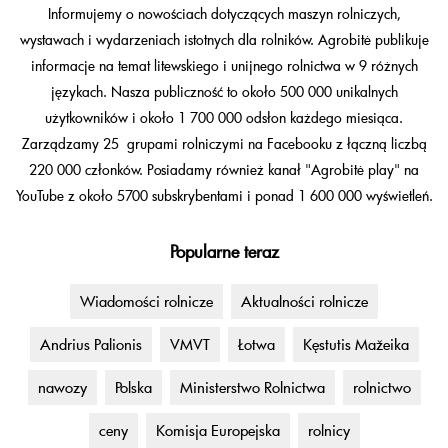
Informujemy o nowościach dotyczących maszyn rolniczych,
wystawach i wydarzeniach istotnych dla rolników. Agrobitė publikuje
informacje na temat litewskiego i unijnego rolnictwa w 9 różnych
językach. Nasza publiczność to około 500 000 unikalnych
użytkowników i około 1 700 000 odsłon każdego miesiąca.
Zarządzamy 25 grupami rolniczymi na Facebooku z łączną liczbą
220 000 członków. Posiadamy również kanał "Agrobitė play" na
YouTube z około 5700 subskrybentami i ponad 1 600 000 wyświetleń.
Popularne teraz
Wiadomości rolnicze
Aktualności rolnicze
Andrius Palionis
VMVT
Łotwa
Kęstutis Mažeika
nawozy
Polska
Ministerstwo Rolnictwa
rolnictwo
ceny
Komisja Europejska
rolnicy