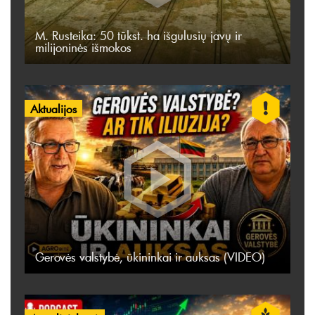
M. Rusteika: 50 tūkst. ha išgulusių javų ir
milijoninės išmokos
Aktualijos
Gerovės valstybė, ūkininkai ir auksas (VIDEO)