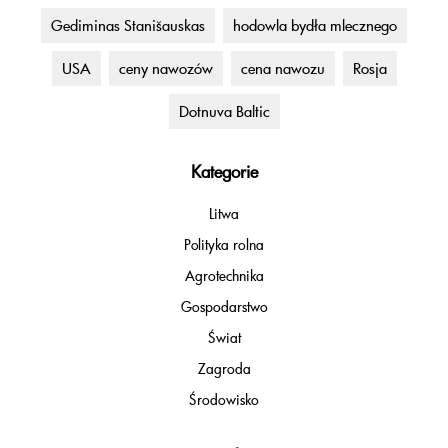
Gediminas Stanišauskas
hodowla bydła mlecznego
USA
ceny nawozów
cena nawozu
Rosja
Dotnuva Baltic
Kategorie
Litwa
Polityka rolna
Agrotechnika
Gospodarstwo
Świat
Zagroda
Środowisko