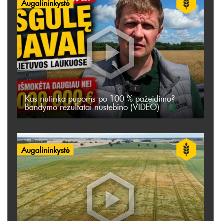
Augalininkystė
Kas nutinka pupoms po 100 % pažeidimo?
Bandymo rezultatai nustebino (VIDEO)
Augalininkystė