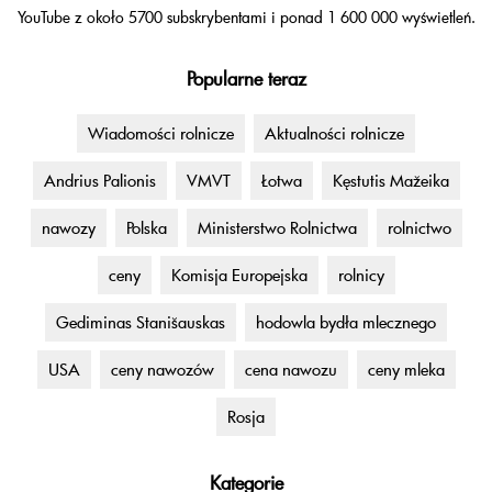
YouTube z około 5700 subskrybentami i ponad 1 600 000 wyświetleń.
Popularne teraz
Wiadomości rolnicze
Aktualności rolnicze
Andrius Palionis
VMVT
Łotwa
Kęstutis Mažeika
nawozy
Polska
Ministerstwo Rolnictwa
rolnictwo
ceny
Komisja Europejska
rolnicy
Gediminas Stanišauskas
hodowla bydła mlecznego
USA
ceny nawozów
cena nawozu
ceny mleka
Rosja
Kategorie