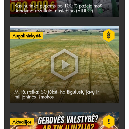
Kas nutinka pupoms po 100 % pažeidimo?
Bandymo rezultatai nustebino (VIDEO)
Augalininkystė
M. Rusteika: 50 tūkst. ha išgulusių javų ir
milijoninės išmokos
Aktualijos