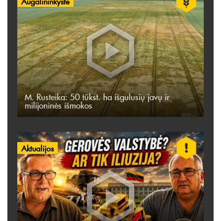
Augalininkystė
M. Rusteika: 50 tūkst. ha išgulusių javų ir
milijoninės išmokos
Aktualijos