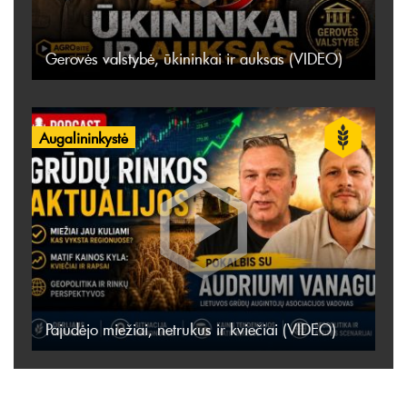
Gerovės valstybė, ūkininkai ir auksas (VIDEO)
Augalininkystė
Pajudėjo miežiai, netrukus ir kviečiai (VIDEO)