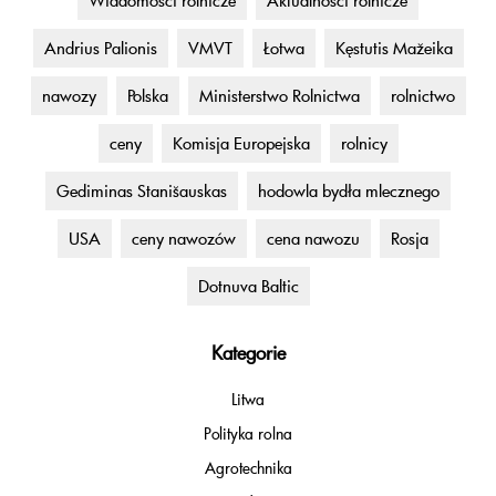
Wiadomości rolnicze
Aktualności rolnicze
Andrius Palionis
VMVT
Łotwa
Kęstutis Mažeika
nawozy
Polska
Ministerstwo Rolnictwa
rolnictwo
ceny
Komisja Europejska
rolnicy
Gediminas Stanišauskas
hodowla bydła mlecznego
USA
ceny nawozów
cena nawozu
Rosja
Dotnuva Baltic
Kategorie
Litwa
Polityka rolna
Agrotechnika