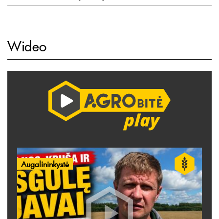
Wideo
Augalininkystė