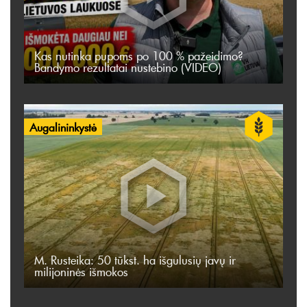
Kas nutinka pupoms po 100 % pažeidimo?
Bandymo rezultatai nustebino (VIDEO)
Augalininkystė
M. Rusteika: 50 tūkst. ha išgulusių javų ir
milijoninės išmokos