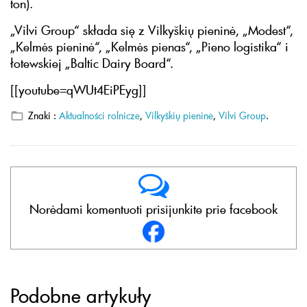
ton).
„Vilvi Group“ składa się z Vilkyškių pieninė, „Modest“,
„Kelmės pieninė“, „Kelmės pienas“, „Pieno logistika“ i
łotewskiej „Baltic Dairy Board“.
[[youtube=qWUt4EiPEyg]]
Znaki :
Aktualności rolnicze
,
Vilkyškių pieninė
,
Vilvi Group
.
Norėdami komentuoti prisijunkite prie facebook
Podobne artykuły