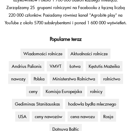
Zarządzamy 25 grupami rolniczymi na Facebooku z łączną liczbą
220 000 członków. Posiadamy również kanał "Agrobitė play" na
YouTube z około 5700 subskrybentami i ponad 1 600 000 wyświetleń.
Popularne teraz
Wiadomości rolnicze
Aktualności rolnicze
Andrius Palionis
VMVT
Łotwa
Kęstutis Mažeika
nawozy
Polska
Ministerstwo Rolnictwa
rolnictwo
ceny
Komisja Europejska
rolnicy
Gediminas Stanišauskas
hodowla bydła mlecznego
USA
ceny nawozów
cena nawozu
Rosja
Dotnuva Baltic