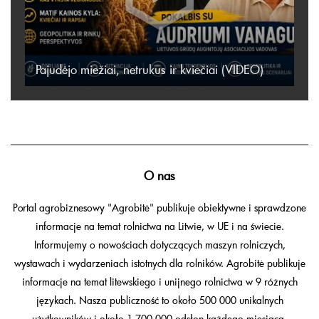
Pajudėjo miežiai, netrukus ir kviečiai (VIDEO)
O nas
Portal agrobiznesowy "Agrobitė" publikuje obiektywne i sprawdzone
informacje na temat rolnictwa na Litwie, w UE i na świecie.
Informujemy o nowościach dotyczących maszyn rolniczych,
wystawach i wydarzeniach istotnych dla rolników. Agrobitė publikuje
informacje na temat litewskiego i unijnego rolnictwa w 9 różnych
językach. Nasza publiczność to około 500 000 unikalnych
użytkowników i około 1 700 000 odsłon każdego miesiąca.