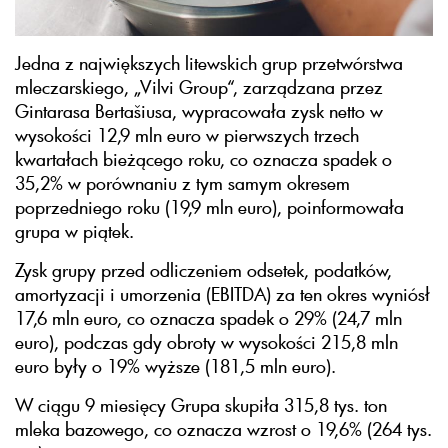
Jedna z największych litewskich grup przetwórstwa
mleczarskiego, „Vilvi Group“, zarządzana przez
Gintarasa Bertašiusa, wypracowała zysk netto w
wysokości 12,9 mln euro w pierwszych trzech
kwartałach bieżącego roku, co oznacza spadek o
35,2% w porównaniu z tym samym okresem
poprzedniego roku (19,9 mln euro), poinformowała
grupa w piątek.
Zysk grupy przed odliczeniem odsetek, podatków,
amortyzacji i umorzenia (EBITDA) za ten okres wyniósł
17,6 mln euro, co oznacza spadek o 29% (24,7 mln
euro), podczas gdy obroty w wysokości 215,8 mln
euro były o 19% wyższe (181,5 mln euro).
W ciągu 9 miesięcy Grupa skupiła 315,8 tys. ton
mleka bazowego, co oznacza wzrost o 19,6% (264 tys.