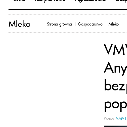
Mleko
Strona główna
Gospodarstwo
Mleko
VMV
Any
bez
pop
Przez:
VMVT