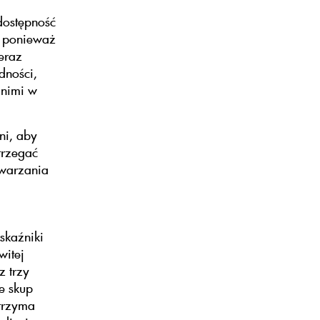
dostępność
, ponieważ
eraz
dności,
 nimi w
ni, aby
trzegać
twarzania
skaźniki
witej
z trzy
e skup
trzyma