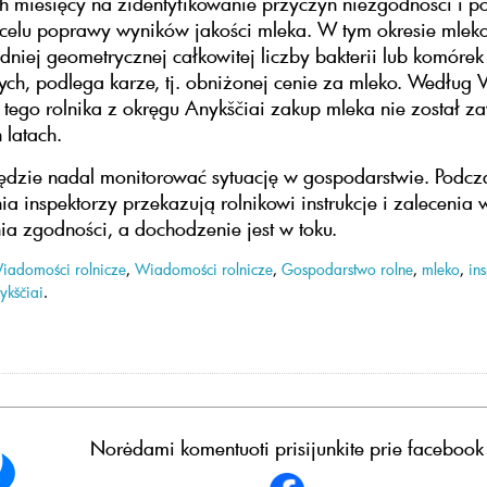
ch miesięcy na zidentyfikowanie przyczyn niezgodności i p
celu poprawy wyników jakości mleka. W tym okresie mleko,
edniej geometrycznej całkowitej liczby bakterii lub komórek
ch, podlega karze, tj. obniżonej cenie za mleko. Według
tego rolnika z okręgu Anykščiai zakup mleka nie został z
 latach.
zie nadal monitorować sytuację w gospodarstwie. Podcz
a inspektorzy przekazują rolnikowi instrukcje i zalecenia 
a zgodności, a dochodzenie jest w toku.
iadomości rolnicze
,
Wiadomości rolnicze
,
Gospodarstwo rolne
,
mleko
,
in
ykščiai
.
Norėdami komentuoti prisijunkite prie facebook