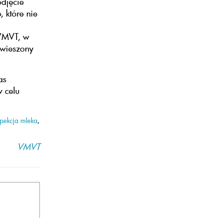
odjęcie
 które nie
 VMVT, w
awieszony
as
w celu
spekcja mleka
,
VMVT