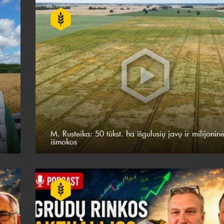
M. Rusteika: 50 tūkst. ha išgulusių javų ir milijonin
išmokos