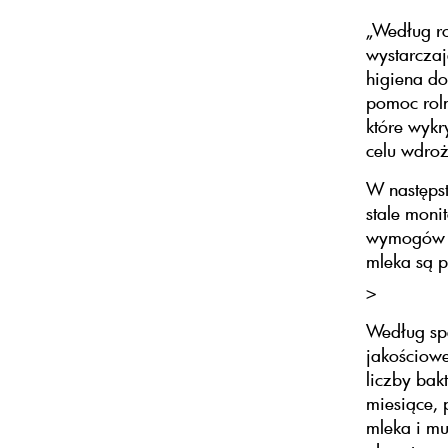
„Według r
wystarczaj
higiena do
pomoc rol
które wykr
celu wdro
W następst
stale moni
wymogów hi
mleka są 
>
Według sp
jakościowe
liczby bak
miesiące, 
mleka i m