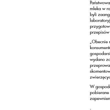
Państwowa
mleka w ra
byli zaan
laboratory
przygotow
przepisów
„Obecnie 
konsument
gospodarst
wydano zal
przeprowad
skomentowa
zwierzęcy
W gospodar
pobierane 
zapewnien
.