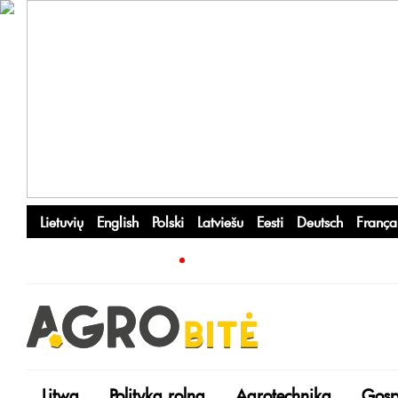
Lietuvių
English
Polski
Latviešu
Eesti
Deutsch
França
Litwa
Polityka rolna
Agrotechnika
Gosp