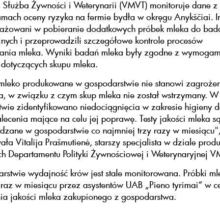
 Służba Żywności i Weterynarii (VMVT) monitoruje dane z
mach oceny ryzyka na fermie bydła w okręgu Anykščiai. I
gażowani w pobieranie dodatkowych próbek mleka do bad
jnych i przeprowadzili szczegółowe kontrole procesów
ania mleka. Wyniki badań mleka były zgodne z wymogam
 dotyczących skupu mleka.
mleko produkowane w gospodarstwie nie stanowi zagrożen
a, w związku z czym skup mleka nie został wstrzymany. W
wie zidentyfikowano niedociągnięcia w zakresie higieny d
ecenia mające na celu jej poprawę. Testy jakości mleka s
zane w gospodarstwie co najmniej trzy razy w miesiącu"
ła Vitalija Prašmutienė, starszy specjalista w dziale prod
ch Departamentu Polityki Żywnościowej i Weterynaryjnej 
stwie wydajność krów jest stale monitorowana. Próbki ml
raz w miesiącu przez asystentów UAB „Pieno tyrimai“ w c
ia jakości mleka zakupionego z gospodarstwa.