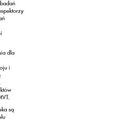
 badań
nspektorzy
ań
i
ia dla
oju i
ą
,
uktów
VMVT.
eka są
elu