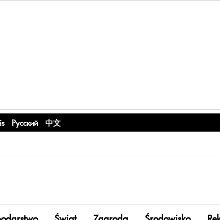
is
Русский
中文
odarstwo
Świat
Zagroda
Środowisko
Re