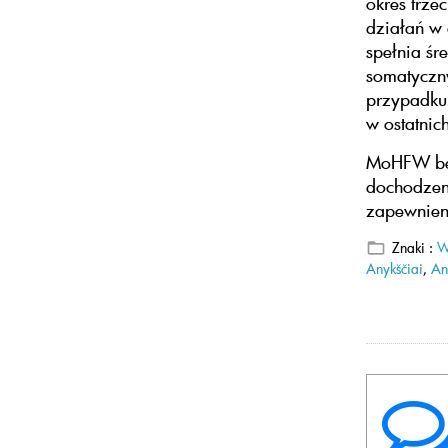
okres trze
działań w 
spełnia śr
somatyczny
przypadku 
w ostatnich
MoHFW będ
dochodzeni
zapewnieni
Znaki :
W
Anykščiai
,
An