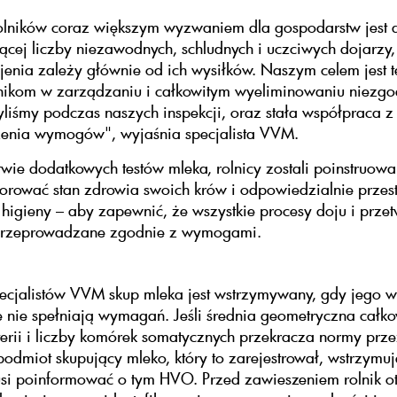
olników coraz większym wyzwaniem dla gospodarstw jest 
ącej liczby niezawodnych, schludnych i uczciwych dojarzy
jenia zależy głównie od ich wysiłków. Naszym celem jest t
nikom w zarządzaniu i całkowitym wyeliminowaniu niezgo
yliśmy podczas naszych inspekcji, oraz stała współpraca z
żenia wymogów", wyjaśnia specjalista VVM.
wie dodatkowych testów mleka, rolnicy zostali poinstruowa
torować stan zdrowia swoich krów i odpowiedzialnie przes
gieny – aby zapewnić, że wszystkie procesy doju i prze
przeprowadzane zgodnie z wymogami.
ecjalistów VVM skup mleka jest wstrzymywany, gdy jego w
 nie spełniają wymagań. Jeśli średnia geometryczna całko
terii i liczby komórek somatycznych przekracza normy prze
podmiot skupujący mleko, który to zarejestrował, wstrzymuj
usi poinformować o tym HVO. Przed zawieszeniem rolnik o