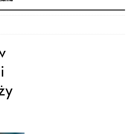
w
i
ży