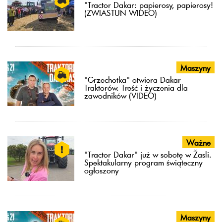
"Tractor Dakar: papierosy, papierosy!
(ZWIASTUN WIDEO)
Maszyny
"Grzechotka" otwiera Dakar
Traktorów. Treść i życzenia dla
zawodników (VIDEO)
Ważne
"Tractor Dakar" już w sobotę w Žasli.
Spektakularny program świąteczny
ogłoszony
Maszyny