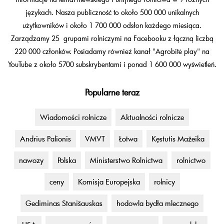
językach. Nasza publiczność to około 500 000 unikalnych
użytkowników i około 1 700 000 odsłon każdego miesiąca.
Zarządzamy 25 grupami rolniczymi na Facebooku z łączną liczbą
220 000 członków. Posiadamy również kanał "Agrobitė play" na
YouTube z około 5700 subskrybentami i ponad 1 600 000 wyświetleń.
Popularne teraz
Wiadomości rolnicze
Aktualności rolnicze
Andrius Palionis
VMVT
Łotwa
Kęstutis Mažeika
nawozy
Polska
Ministerstwo Rolnictwa
rolnictwo
ceny
Komisja Europejska
rolnicy
Gediminas Stanišauskas
hodowla bydła mlecznego