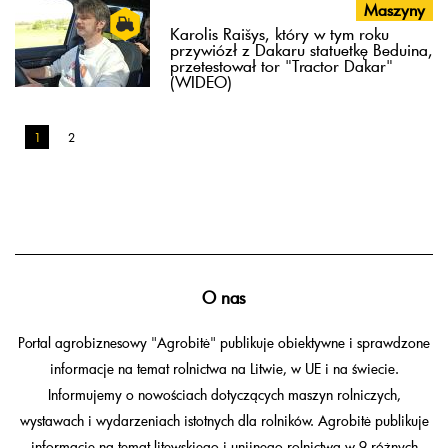
Maszyny
Karolis Raišys, który w tym roku
przywiózł z Dakaru statuetkę Beduina,
przetestował tor "Tractor Dakar"
(WIDEO)
1
2
O nas
Portal agrobiznesowy "Agrobitė" publikuje obiektywne i sprawdzone
informacje na temat rolnictwa na Litwie, w UE i na świecie.
Informujemy o nowościach dotyczących maszyn rolniczych,
wystawach i wydarzeniach istotnych dla rolników. Agrobitė publikuje
informacje na temat litewskiego i unijnego rolnictwa w 9 różnych