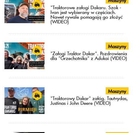
Maszyny
"Traktorowe załogi Dakaru. Szok -
Ivan jest wybierany w częściach.
Nawet rywale pomagają go złożyć
(WIDEO)
Maszyny
"Załogi Traktor Dakar". Pozdrowienia
dla "Grzechotnika" z Adukai (VIDEO)
Maszyny
"Traktorowy Dakar" załóg. Tautvydas,
Justinas i John Deere (VIDEO)