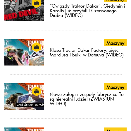
"Gwiazdy Traktor Dakar". Giedymin i
Karolis już przytulili Czerwonego
Diabła (WIDEO)
Maszyny
Klasa Tractor Dakar Factory, pięść
Marciusa i bułki w Dotnuva (WIDEO)
Maszyny
Nowe załogi i zespoły fabryczne. To
są nierealni ludzie! (ZWIASTUN
WIDEO)