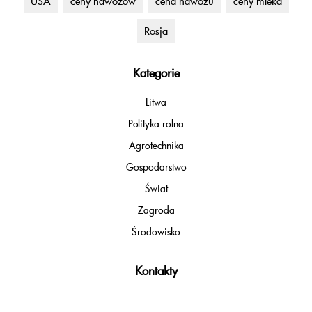
USA
ceny nawozów
cena nawozu
ceny mleka
Rosja
Kategorie
Litwa
Polityka rolna
Agrotechnika
Gospodarstwo
Świat
Zagroda
Środowisko
Kontakty