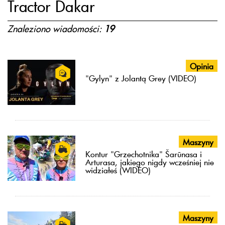
Tractor Dakar
Znaleziono wiadomości:
19
Opinia
"Gylyn" z Jolantą Grey (VIDEO)
Maszyny
Kontur "Grzechotnika" Šarūnasa i
Arturasa, jakiego nigdy wcześniej nie
widziałeś (WIDEO)
Maszyny