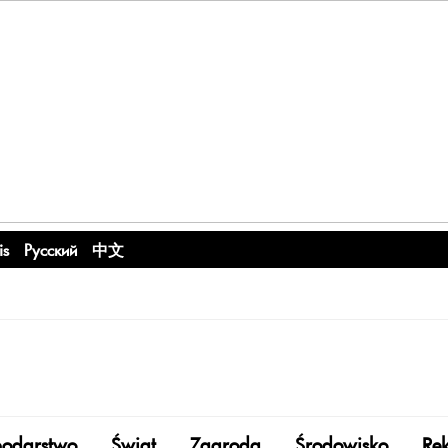
is
Русский
中文
odarstwo
Świat
Zagroda
Środowisko
Re