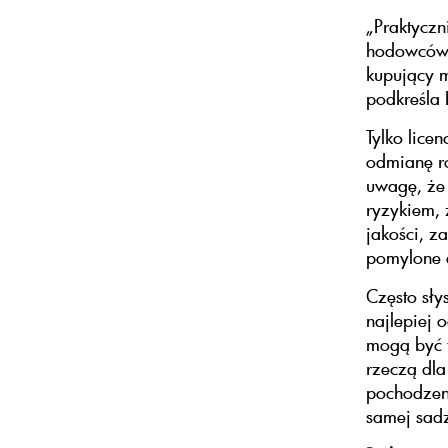
„Praktyczn
hodowców i
kupujący m
podkreśla 
Tylko lice
odmianę ro
uwagę, że
ryzykiem, 
jakości, z
pomylone e
Często sły
najlepiej 
mogą być t
rzeczą dla
pochodzeni
samej sadz