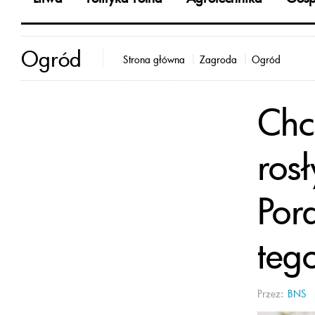
Ogród
Strona główna
Zagroda
Ogród
Chc
rosł
Por
teg
Przez:
BNS