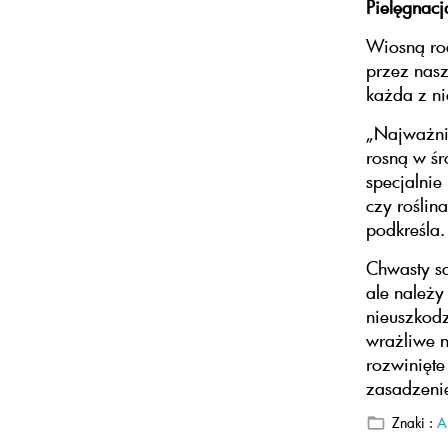
Pielęgnacj
Wiosną rod
przez nasz
każda z ni
„Najważni
rosną w śr
specjalnie
czy roślin
podkreśla.
Chwasty s
ale należy
nieuszkodz
wrażliwe n
rozwinięt
zasadzeni
Znaki :
A