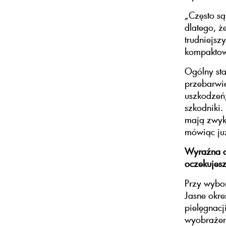
„Często są
dlatego, ż
trudniejsz
kompaktow
Ogólny sta
przebarwie
uszkodzeń,
szkodniki.
mają zwykl
mówiąc ju
Wyraźna o
oczekujes
Przy wybor
Jasne okre
pielęgnacj
wyobrażen