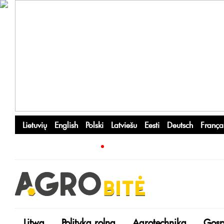
Lietuvių
English
Polski
Latviešu
Eesti
Deutsch
França
Litwa
Polityka rolna
Agrotechnika
Gosp