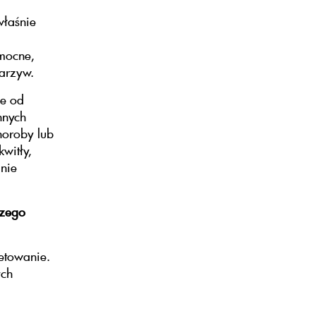
właśnie
 mocne,
arzyw.
ne od
nnych
horoby lub
kwitły,
 nie
czego
etowanie.
ych