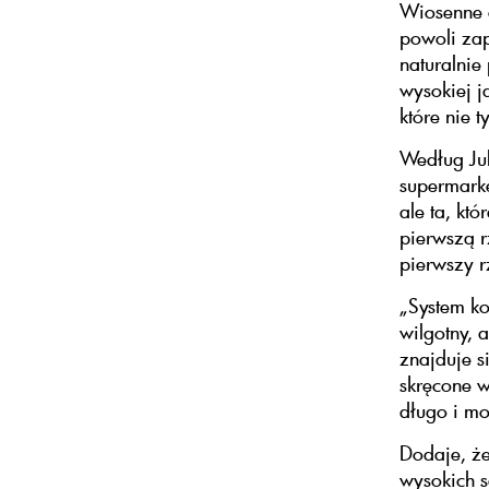
Wiosenne o
powoli zap
naturalnie 
wysokiej j
które nie 
Według Ju
supermarke
ale ta, kt
pierwszą r
pierwszy r
„System ko
wilgotny, a
znajduje s
skręcone w
długo i mo
Dodaje, ż
wysokich s