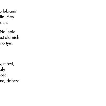
o lubiane
lin. Aby
łach.
Najlepiej
st dla nich
 o tym,
-
w, mówi,
ały
dość
lne, dobrze