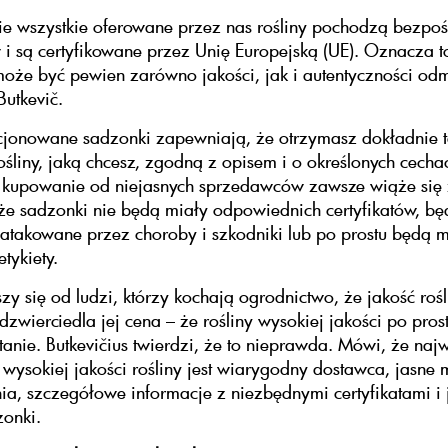
ie wszystkie oferowane przez nas rośliny pochodzą bezpo
 są certyfikowane przez Unię Europejską (UE). Oznacza t
oże być pewien zarówno jakości, jak i autentyczności od
Butkevič.
ncjonowane sadzonki zapewniają, że otrzymasz dokładnie 
śliny, jaką chcesz, zgodną z opisem i o określonych cecha
 kupowanie od niejasnych sprzedawców zawsze wiąże się 
że sadzonki nie będą miały odpowiednich certyfikatów, bę
aatakowane przez choroby i szkodniki lub po prostu będą m
tykiety.
szy się od ludzi, którzy kochają ogrodnictwo, że jakość rośl
odzwierciedla jej cena – że rośliny wysokiej jakości po pros
anie. Butkevičius twierdzi, że to nieprawda. Mówi, że naj
 wysokiej jakości rośliny jest wiarygodny dostawca, jasne 
a, szczegółowe informacje z niezbędnymi certyfikatami i 
onki.