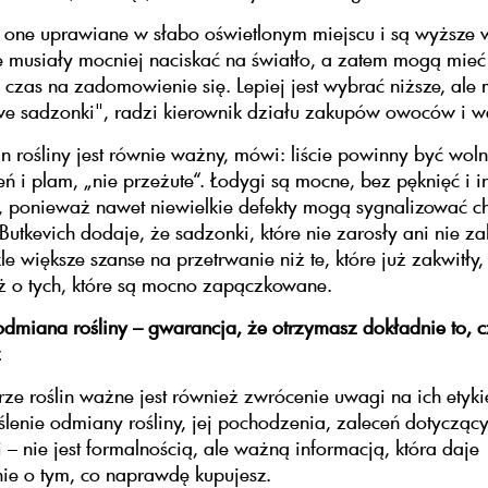
 one uprawiane w słabo oświetlonym miejscu i są wyższe 
e musiały mocniej naciskać na światło, a zatem mogą mieć
y czas na zadomowienie się. Lepiej jest wybrać niższe, ale
e sadzonki", radzi kierownik działu zakupów owoców i w
n rośliny jest równie ważny, mówi: liście powinny być wol
ń i plam, „nie przeżute“. Łodygi są mocne, bez pęknięć i i
 ponieważ nawet niewielkie defekty mogą sygnalizować c
 Butkevich dodaje, że sadzonki, które nie zarosły ani nie za
e większe szanse na przetrwanie niż te, które już zakwitły,
ż o tych, które są mocno zapączkowane.
dmiana rośliny – gwarancja, że otrzymasz dokładnie to, 
z
ze roślin ważne jest również zwrócenie uwagi na ich etyki
ślenie odmiany rośliny, jej pochodzenia, zaleceń dotycząc
i – nie jest formalnością, ale ważną informacją, która daje
ie o tym, co naprawdę kupujesz.