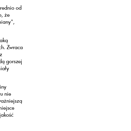
średnio od
o, że
miany",
taką
ch. Zwraca
z
dą gorszej
iały
iny
tu nie
ważniejszą
miejsce
jakość