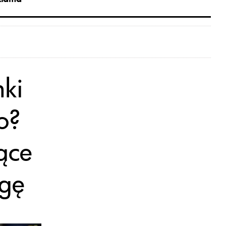
nki
ko?
ące
agę