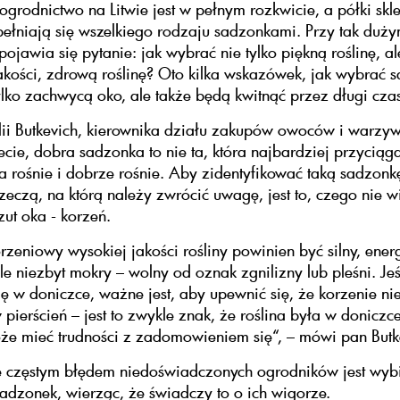
grodnictwo na Litwie jest w pełnym rozkwicie, a półki sk
ełniają się wszelkiego rodzaju sadzonkami. Przy tak duż
pojawia się pytanie: jak wybrać nie tylko piękną roślinę, al
akości, zdrową roślinę? Oto kilka wskazówek, jak wybrać s
tylko zachwycą oko, ale także będą kwitnąć przez długi cza
lii Butkevich, kierownika działu zakupów owoców i warzy
cie, dobra sadzonka to nie ta, która najbardziej przyciąg
óra rośnie i dobrze rośnie. Aby zidentyfikować taką sadzonk
zeczą, na którą należy zwrócić uwagę, jest to, czego nie 
zut oka - korzeń.
rzeniowy wysokiej jakości rośliny powinien być silny, ener
le niezbyt mokry – wolny od oznak zgnilizny lub pleśni. Jeśl
ię w doniczce, ważne jest, aby upewnić się, że korzenie ni
 pierścień – jest to zwykle znak, że roślina była w doniczc
że mieć trudności z zadomowieniem się“, – mówi pan Butk
e częstym błędem niedoświadczonych ogrodników jest wyb
adzonek, wierząc, że świadczy to o ich wigorze.