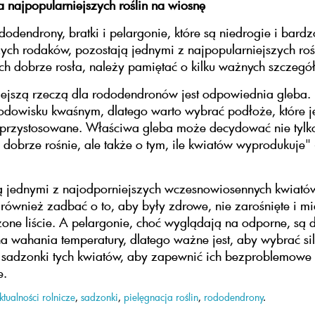
a najpopularniejszych roślin na wiosnę
odendrony, bratki i pelargonie, które są niedrogie i bardz
ych rodaków, pozostają jednymi z najpopularniejszych roś
ch dobrze rosła, należy pamiętać o kilku ważnych szczegó
ejszą rzeczą dla rododendronów jest odpowiednia gleba. 
odowisku kwaśnym, dlatego warto wybrać podłoże, które je
 przystosowane. Właściwa gleba może decydować nie tylko
a dobrze rośnie, ale także o tym, ile kwiatów wyprodukuje" 
ą jednymi z najodporniejszych wczesnowiosennych kwiató
 również zadbać o to, aby były zdrowe, nie zarośnięte i mi
one liście. A pelargonie, choć wyglądają na odporne, są 
a wahania temperatury, dlatego ważne jest, aby wybrać si
e sadzonki tych kwiatów, aby zapewnić ich bezproblemowe
e.
ktualności rolnicze
,
sadzonki
,
pielęgnacja roślin
,
rododendrony
.