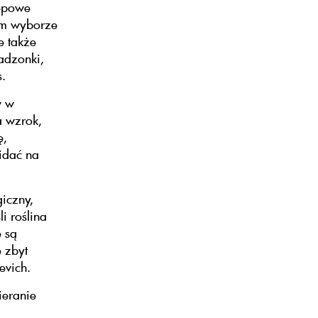
lepowe
ym wyborze
e także
adzonki,
s.
w w
a wzrok,
ę,
widać na
giczny,
i roślina
e są
e zbyt
evich.
ieranie