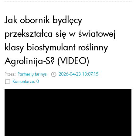
Jak obornik bydlęcy
przekształca się w światowej
klasy biostymulant roślinny
Agrolinija-S? (VIDEO)
Przez:
Partnerių turinys
2026-04-23 13:07:15
Komentarze:
0