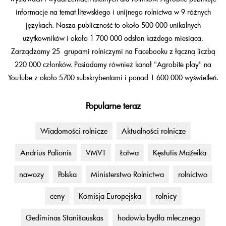
informacje na temat litewskiego i unijnego rolnictwa w 9 różnych
językach. Nasza publiczność to około 500 000 unikalnych
użytkowników i około 1 700 000 odsłon każdego miesiąca.
Zarządzamy 25 grupami rolniczymi na Facebooku z łączną liczbą
220 000 członków. Posiadamy również kanał "Agrobitė play" na
YouTube z około 5700 subskrybentami i ponad 1 600 000 wyświetleń.
Popularne teraz
Wiadomości rolnicze
Aktualności rolnicze
Andrius Palionis
VMVT
Łotwa
Kęstutis Mažeika
nawozy
Polska
Ministerstwo Rolnictwa
rolnictwo
ceny
Komisja Europejska
rolnicy
Gediminas Stanišauskas
hodowla bydła mlecznego