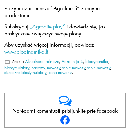
• czy można mieszać Agroline-S“ z innymi
produktami.
Subskrybuj
„Agrobite play“
i dowiedz się, jak
praktycznie zwiększyć swoje plony.
Aby uzyskać więcej informacji, odwiedź
www.biodinamika.lt
Znaki :
Aktualności rolnicze
,
Agrolinija-S
,
biodynamika
,
biostymulatory
,
nawozy
,
nawozy
,
tanie nawozy
,
tanie nawozy
,
skuteczne biostymulatory
,
cena nawozu
.
Norėdami komentuoti prisijunkite prie facebook