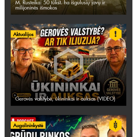
M. Rusteika: 50 tūkst. ha išgulusių javų ir
milijoninės išmokos
Aktualijos
Gerovės valstybė, ūkininkai ir auksas (VIDEO)
Augalininkystė