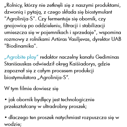
„Rolnicy, którzy nie zetknęli się z naszymi produktami,
dzwonią i pytają, z czego składa się biostymulant
"Agrolinija-S". Czy fermentuje się obornik, czy
gnojowicę po oddzieleniu, filtracji i stabilizacji
umieszcza się w pojemnikach i sprzedaje", wspomina
rozmowy z rolnikami Artūras Vasiljevas, dyrektor UAB
"Biodinamika".
„Agrobite play“
redaktor naczelny kanału Gediminas
Stanišauskas odwiedził okręg Kaišiadorys, gdzie
zapoznał się z całym procesem produkcji
biostymulatora „Agrolinija-S“.
W tym filmie dowiesz się
• jak obornik bydlęcy jest technologicznie
przekształcany w ultradrobny proszek;
• dlaczego ten proszek natychmiast rozpuszcza się w
wodzie;