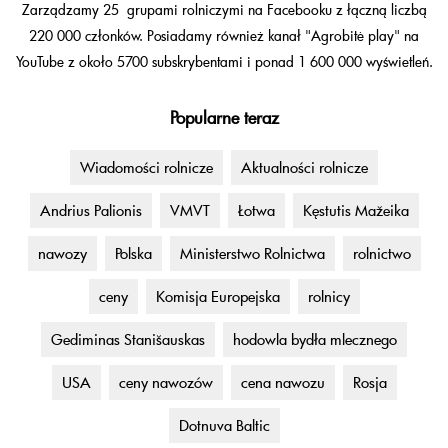
Zarządzamy 25 grupami rolniczymi na Facebooku z łączną liczbą
220 000 członków. Posiadamy również kanał "Agrobitė play" na
YouTube z około 5700 subskrybentami i ponad 1 600 000 wyświetleń.
Popularne teraz
Wiadomości rolnicze
Aktualności rolnicze
Andrius Palionis
VMVT
Łotwa
Kęstutis Mažeika
nawozy
Polska
Ministerstwo Rolnictwa
rolnictwo
ceny
Komisja Europejska
rolnicy
Gediminas Stanišauskas
hodowla bydła mlecznego
USA
ceny nawozów
cena nawozu
Rosja
Dotnuva Baltic