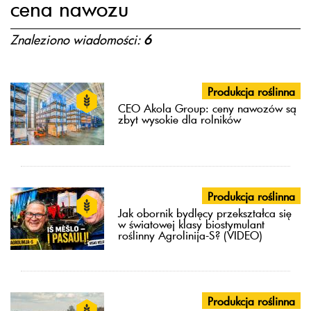
cena nawozu
Znaleziono wiadomości:
6
Produkcja roślinna
CEO Akola Group: ceny nawozów są
zbyt wysokie dla rolników
Produkcja roślinna
Jak obornik bydlęcy przekształca się
w światowej klasy biostymulant
roślinny Agrolinija-S? (VIDEO)
Produkcja roślinna