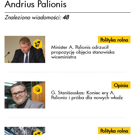
Andrius Palionis
Znaleziono wiadomości:
48
Polityka rolna
Minister A. Palionis odrzucił
propozycję objęcia stanowiska
wiceministra
Opinia
G. Stanišauskas: Koniec ery A.
Palionio i próba dla nowych władz
Polityka rolna