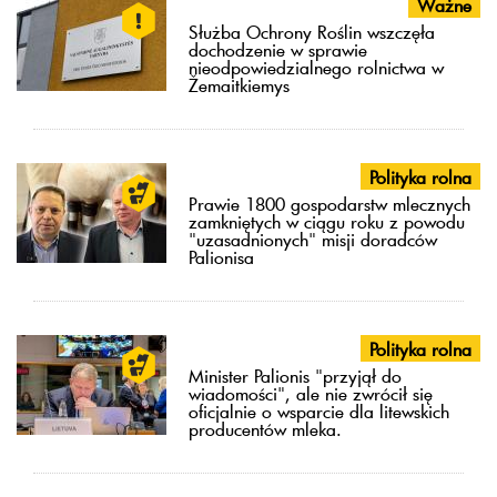
Ważne
Służba Ochrony Roślin wszczęła
dochodzenie w sprawie
nieodpowiedzialnego rolnictwa w
Žemaitkiemys
Polityka rolna
Prawie 1800 gospodarstw mlecznych
zamkniętych w ciągu roku z powodu
"uzasadnionych" misji doradców
Palionisa
Polityka rolna
Minister Palionis "przyjął do
wiadomości", ale nie zwrócił się
oficjalnie o wsparcie dla litewskich
producentów mleka.