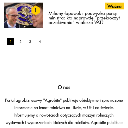
Ważne
Miliony łapówek i podwyżka pensji
ministra: kto naprawdę "przekroczył
oczekiwania" w aferze VAT?
1
2
3
4
O nas
Portal agrobiznesowy "Agrobitė" publikuje obiektywne i sprawdzone
informacje na temat rolnictwa na Litwie, w UE i na świecie.
Informujemy o nowościach dotyczących maszyn rolniczych,
wystawach i wydarzeniach istotnych dla rolników. Agrobitė publikuje