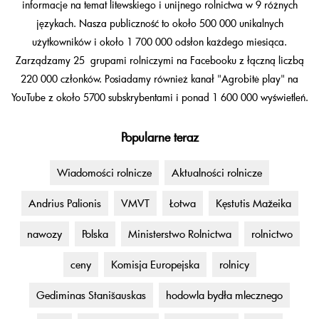
informacje na temat litewskiego i unijnego rolnictwa w 9 różnych
językach. Nasza publiczność to około 500 000 unikalnych
użytkowników i około 1 700 000 odsłon każdego miesiąca.
Zarządzamy 25 grupami rolniczymi na Facebooku z łączną liczbą
220 000 członków. Posiadamy również kanał "Agrobitė play" na
YouTube z około 5700 subskrybentami i ponad 1 600 000 wyświetleń.
Popularne teraz
Wiadomości rolnicze
Aktualności rolnicze
Andrius Palionis
VMVT
Łotwa
Kęstutis Mažeika
nawozy
Polska
Ministerstwo Rolnictwa
rolnictwo
ceny
Komisja Europejska
rolnicy
Gediminas Stanišauskas
hodowla bydła mlecznego