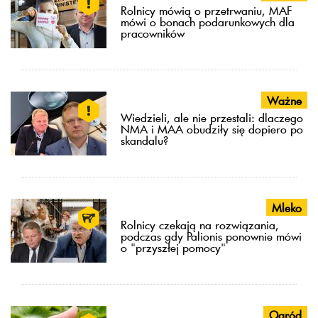
Rolnicy mówią o przetrwaniu, MAF
mówi o bonach podarunkowych dla
pracowników
Ważne
Wiedzieli, ale nie przestali: dlaczego
NMA i MAA obudziły się dopiero po
skandalu?
Mleko
Rolnicy czekają na rozwiązania,
podczas gdy Palionis ponownie mówi
o "przyszłej pomocy"
Ogród