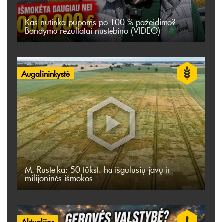
Kas nutinka pupoms po 100 % pažeidimo?
Bandymo rezultatai nustebino (VIDEO)
Augalininkystė
M. Rusteika: 50 tūkst. ha išgulusių javų ir
milijoninės išmokos
Aktualijos