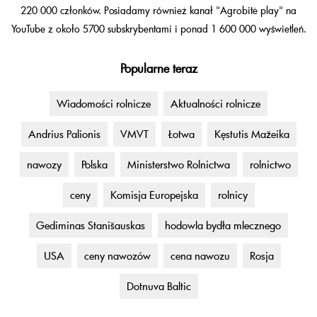
220 000 członków. Posiadamy również kanał "Agrobitė play" na
YouTube z około 5700 subskrybentami i ponad 1 600 000 wyświetleń.
Popularne teraz
Wiadomości rolnicze
Aktualności rolnicze
Andrius Palionis
VMVT
Łotwa
Kęstutis Mažeika
nawozy
Polska
Ministerstwo Rolnictwa
rolnictwo
ceny
Komisja Europejska
rolnicy
Gediminas Stanišauskas
hodowla bydła mlecznego
USA
ceny nawozów
cena nawozu
Rosja
Dotnuva Baltic