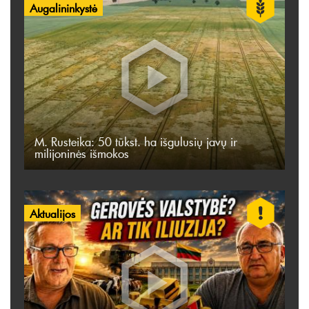
Augalininkystė
M. Rusteika: 50 tūkst. ha išgulusių javų ir
milijoninės išmokos
Aktualijos