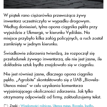
W piątek rano ciężarówka przewożąca żywy
inwentarz uczestniczyła w wypadku drogowym.
Według doniesień, tylna opona ciągnika pękła przy
wyjeździe z Ukmergė, w kierunku Vydiškės. Na
miejsce przybyło kilka załóg policyjnych, a ruch został
zamknięty w jednym kierunku.
Świadkowie zdarzenia twierdzą, że rozpoczął się
przeładunek żywego inwentarza, ale nie jest jasne, ile
dokładnie sztuk bydła znajdowało się w ciągniku.
Nie jest również jasne, dlaczego opona ciągnika
pękła. „Agrobite“ skontaktowało się z UAB „Biovela-
Utenos mėsa“ w celu uzyskania komentarza
wyjaśniającego okoliczności zdarzenia. Jak tylko
otrzymamy odpowiedź od firmy, zaktualizujemy tekst.
Znaki :
Wiadomości rolnicze
,
Utenos mėsa
,
Biovela
,
bydło
.