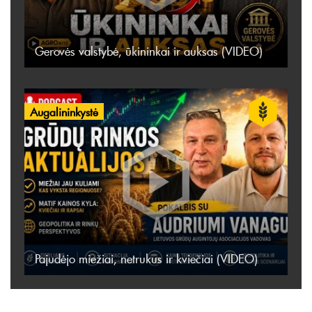
Gerovės valstybė, ūkininkai ir auksas (VIDEO)
Augalininkystė
Pajudėjo miežiai, netrukus ir kviečiai (VIDEO)