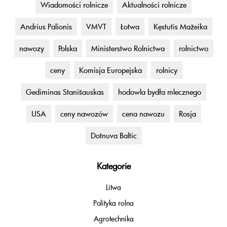
Wiadomości rolnicze
Aktualności rolnicze
Andrius Palionis
VMVT
Łotwa
Kęstutis Mažeika
nawozy
Polska
Ministerstwo Rolnictwa
rolnictwo
ceny
Komisja Europejska
rolnicy
Gediminas Stanišauskas
hodowla bydła mlecznego
USA
ceny nawozów
cena nawozu
Rosja
Dotnuva Baltic
Kategorie
Litwa
Polityka rolna
Agrotechnika