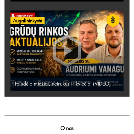
Augalininkystė
Pajudėjo miežiai, netrukus ir kviečiai (VIDEO)
O nas