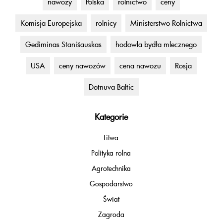
nawozy
Polska
rolnictwo
ceny
Komisja Europejska
rolnicy
Ministerstwo Rolnictwa
Gediminas Stanišauskas
hodowla bydła mlecznego
USA
ceny nawozów
cena nawozu
Rosja
Dotnuva Baltic
Kategorie
Litwa
Polityka rolna
Agrotechnika
Gospodarstwo
Świat
Zagroda