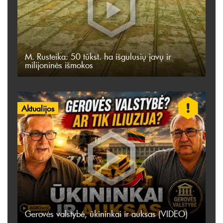
M. Rusteika: 50 tūkst. ha išgulusių javų ir
milijoninės išmokos
Aktualijos
Gerovės valstybė, ūkininkai ir auksas (VIDEO)