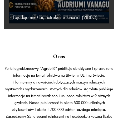
Pajudėjo miežiai, netrukus ir kviečiai (VIDEO)
O nas
Portal agrobiznesowy "Agrobitė" publikuje obiektywne i sprawdzone
informacje na temat rolnictwa na Litwie, w UE i na świecie.
Informujemy o nowościach dotyczących maszyn rolniczych,
wystawach i wydarzeniach istotnych dla rolników. Agrobitė publikuje
informacje na temat litewskiego i unijnego rolnictwa w 9 różnych
językach. Nasza publiczność to około 500 000 unikalnych
użytkowników i około 1 700 000 odsłon każdego miesiąca.
Zarządzamy 25 grupami rolniczymi na Facebooku z łączną liczbą