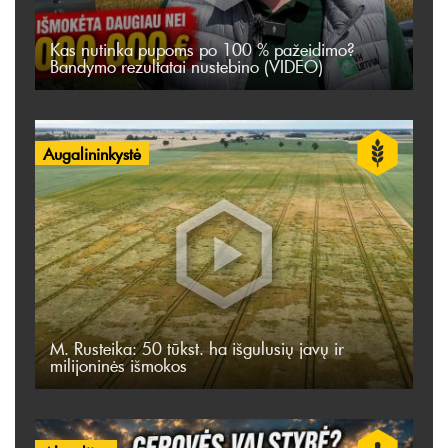
Kas nutinka pupoms po 100 % pažeidimo?
Bandymo rezultatai nustebino (VIDEO)
Augalininkystė
M. Rusteika: 50 tūkst. ha išgulusių javų ir
milijoninės išmokos