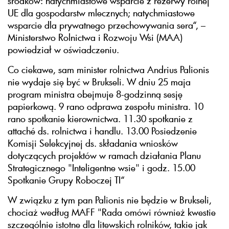
środków: natychmiastowe wsparcie z rezerwy rolnej
UE dla gospodarstw mlecznych; natychmiastowe
wsparcie dla prywatnego przechowywania sera“, –
Ministerstwo Rolnictwa i Rozwoju Wsi (MAA)
powiedział w oświadczeniu.
Co ciekawe, sam minister rolnictwa Andrius Palionis
nie wydaje się być w Brukseli. W dniu 25 maja
program ministra obejmuje 8-godzinną sesję
papierkową. 9 rano odprawa zespołu ministra. 10
rano spotkanie kierownictwa. 11.30 spotkanie z
attaché ds. rolnictwa i handlu. 13.00 Posiedzenie
Komisji Selekcyjnej ds. składania wniosków
dotyczących projektów w ramach działania Planu
Strategicznego "Inteligentne wsie" i godz. 15.00
Spotkanie Grupy Roboczej TI“
W związku z tym pan Palionis nie będzie w Brukseli,
chociaż według MAFF "Rada omówi również kwestie
szczególnie istotne dla litewskich rolników, takie jak