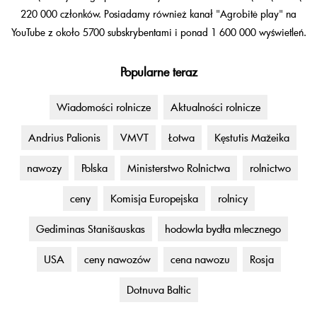
220 000 członków. Posiadamy również kanał "Agrobitė play" na
YouTube z około 5700 subskrybentami i ponad 1 600 000 wyświetleń.
Popularne teraz
Wiadomości rolnicze
Aktualności rolnicze
Andrius Palionis
VMVT
Łotwa
Kęstutis Mažeika
nawozy
Polska
Ministerstwo Rolnictwa
rolnictwo
ceny
Komisja Europejska
rolnicy
Gediminas Stanišauskas
hodowla bydła mlecznego
USA
ceny nawozów
cena nawozu
Rosja
Dotnuva Baltic