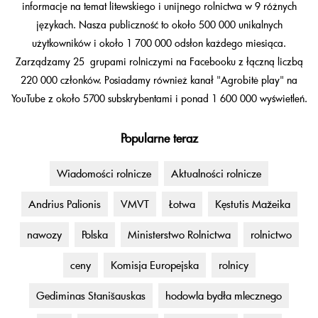
informacje na temat litewskiego i unijnego rolnictwa w 9 różnych
językach. Nasza publiczność to około 500 000 unikalnych
użytkowników i około 1 700 000 odsłon każdego miesiąca.
Zarządzamy 25 grupami rolniczymi na Facebooku z łączną liczbą
220 000 członków. Posiadamy również kanał "Agrobitė play" na
YouTube z około 5700 subskrybentami i ponad 1 600 000 wyświetleń.
Popularne teraz
Wiadomości rolnicze
Aktualności rolnicze
Andrius Palionis
VMVT
Łotwa
Kęstutis Mažeika
nawozy
Polska
Ministerstwo Rolnictwa
rolnictwo
ceny
Komisja Europejska
rolnicy
Gediminas Stanišauskas
hodowla bydła mlecznego