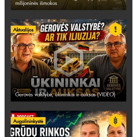
milijoninės išmokos
Aktualijos
Gerovės valstybė, ūkininkai ir auksas (VIDEO)
Augalininkystė