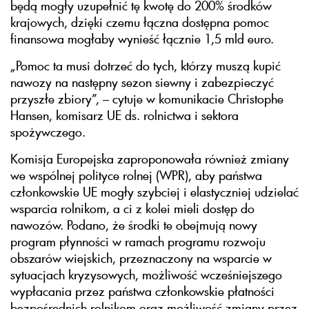
będą mogły uzupełnić tę kwotę do 200% środków
krajowych, dzięki czemu łączna dostępna pomoc
finansowa mogłaby wynieść łącznie 1,5 mld euro.
„Pomoc ta musi dotrzeć do tych, którzy muszą kupić
nawozy na następny sezon siewny i zabezpieczyć
przyszłe zbiory”, – cytuje w komunikacie Christophe
Hansen, komisarz UE ds. rolnictwa i sektora
spożywczego.
Komisja Europejska zaproponowała również zmiany
we wspólnej polityce rolnej (WPR), aby państwa
członkowskie UE mogły szybciej i elastyczniej udzielać
wsparcia rolnikom, a ci z kolei mieli dostęp do
nawozów. Podano, że środki te obejmują nowy
program płynności w ramach programu rozwoju
obszarów wiejskich, przeznaczony na wsparcie w
sytuacjach kryzysowych, możliwość wcześniejszego
wypłacania przez państwa członkowskie płatności
bezpośrednich rolnikom oraz możliwość zmiany przez