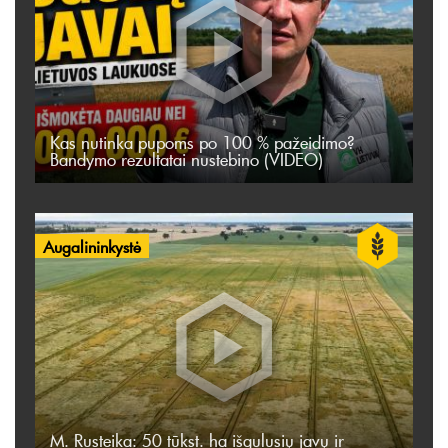
Kas nutinka pupoms po 100 % pažeidimo?
Bandymo rezultatai nustebino (VIDEO)
Augalininkystė
M. Rusteika: 50 tūkst. ha išgulusių javų ir