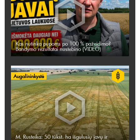
Kas nutinka pupoms po 100 % pažeidimo?
Bandymo rezultatai nustebino (VIDEO)
Augalininkystė
M. Rusteika: 50 tūkst. ha išgulusių javų ir