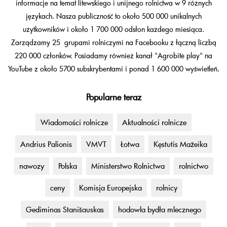
informacje na temat litewskiego i unijnego rolnictwa w 9 różnych
językach. Nasza publiczność to około 500 000 unikalnych
użytkowników i około 1 700 000 odsłon każdego miesiąca.
Zarządzamy 25 grupami rolniczymi na Facebooku z łączną liczbą
220 000 członków. Posiadamy również kanał "Agrobitė play" na
YouTube z około 5700 subskrybentami i ponad 1 600 000 wyświetleń.
Popularne teraz
Wiadomości rolnicze
Aktualności rolnicze
Andrius Palionis
VMVT
Łotwa
Kęstutis Mažeika
nawozy
Polska
Ministerstwo Rolnictwa
rolnictwo
ceny
Komisja Europejska
rolnicy
Gediminas Stanišauskas
hodowla bydła mlecznego