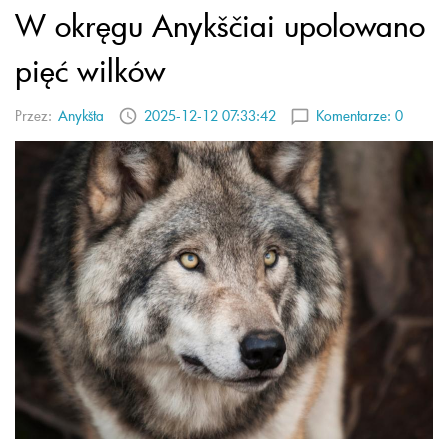
W okręgu Anykščiai upolowano
pięć wilków
Przez:
Anykšta
2025-12-12 07:33:42
Komentarze:
0