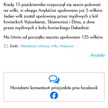
Kiedy 15 października rozpoczął się sezon polowań
na wilki, w okręgu Anykščiai upolowano już 5 wilków.
Jeden wilk został upolowany przez myśliwych z kół
łowieckich Vašuokėnai, Skiemoniai i Elma, a dwa
przez myśliwych z koła łowieckiego Debeikiai.
Na Litwie od początku sezonu upolowano 135 wilków.
Znaki :
Aktualności rolnicze
,
wilki
,
Anyksciai
.
Anykšta
Norėdami komentuoti prisijunkite prie facebook