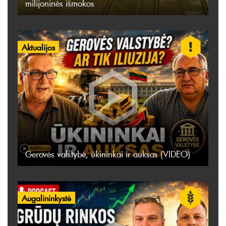
milijoninės išmokos
Aktualijos
Gerovės valstybė, ūkininkai ir auksas (VIDEO)
Augalininkystė