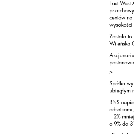
East West 
przechowy
centów na 
wysokości 
Zostało to
Wileńska 
Akcjonariu
postanowi
>
Spółka wy
ubiegłym r
BNS napis
odsetkami
– 2% mniej
o 9% do 31