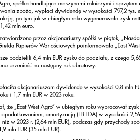
Agro, spółka handlująca maszynami rolniczymi i sprzętem
wania zboża, wypłaci dywidendę w wysokości 797,2 tys. e
akcję, po tym jak w ubiegłym roku wygenerowała zysk net
1,42 mln euro.
 zatwierdzone przez akcjonariuszy spółki w piątek, „Nasd
Giełda Papierów Wartościowych poinformowała „East Wes
sze podzielili 6,4 mln EUR zysku do podziału, z czego 5,
ono przenieść na następny rok obrotowy.
płaciła akcjonariuszom dywidendę w wysokości 0,8 mln E
oku i 1,7 mln EUR w 2023 roku.
ał, że „East West Agro“ w ubiegłym roku wypracował zysk
, opodatkowaniem, amortyzacją (EBITDA) w wysokości 2,5
 niż w 2023 r. (2,64 mln EUR), podczas gdy przychody spó
,9 mln EUR (35 mln EUR).