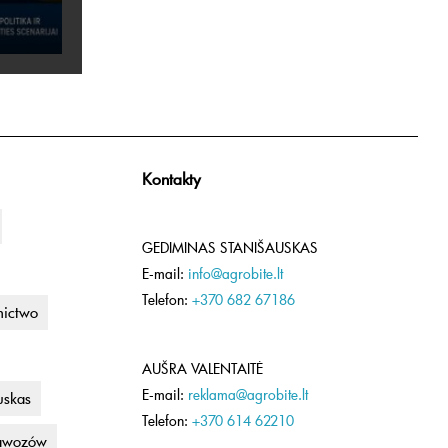
Kontakty
GEDIMINAS STANIŠAUSKAS
E-mail:
info@agrobite.lt
Telefon:
+370 682 67186
nictwo
AUŠRA VALENTAITĖ
E-mail:
reklama@agrobite.lt
uskas
Telefon:
+370 614 62210
awozów