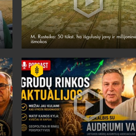
M. Rusteika: 50 tūkst. ha išgulusių javų ir milijonin
išmokos