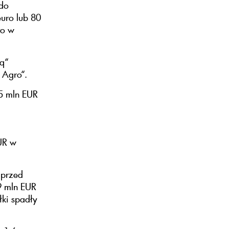
 do
uro lub 80
to w
aq“
t Agro“.
65 mln EUR
UR w
 przed
9 mln EUR
łki spadły