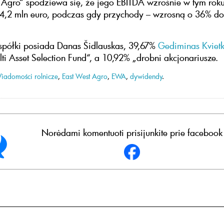
 Agro“ spodziewa się, że jego EBITDA wzrośnie w tym roku
 4,2 mln euro, podczas gdy przychody – wzrosną o 36% do
spółki posiada Danas Šidlauskas, 39,67%
Gediminas Kviet
ti Asset Selection Fund“, a 10,92% „drobni akcjonariusze.
iadomości rolnicze
,
East West Agro
,
EWA
,
dywidendy
.
Norėdami komentuoti prisijunkite prie facebook