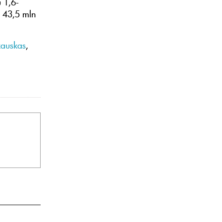
 1,6-
 43,5 mln
kauskas
,