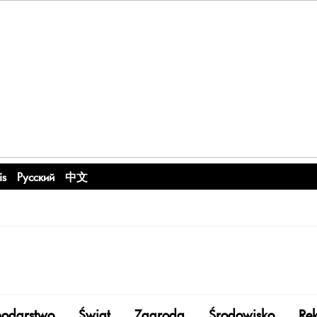
is
Русский
中文
odarstwo
Świat
Zagroda
Środowisko
Re