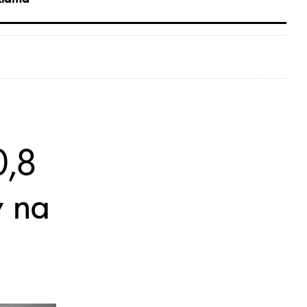
0,8
w na