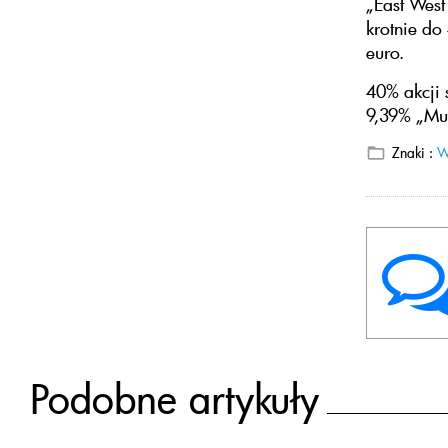
„East West
krotnie do
euro.
40% akcji 
9,39% „Mul
Znaki :
W
Podobne artykuły