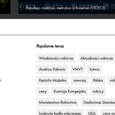
Pajudėjo miežiai, netrukus ir kviečiai (VIDEO)
Popularne teraz
Wiadomości rolnicze
Aktualności rolnicze
Andrius Palionis
VMVT
Łotwa
o
Kęstutis Mažeika
nawozy
Polska
rol
ceny
Komisja Europejska
rolnicy
Ministerstwo Rolnictwa
Gediminas Staniša
hodowla bydła mlecznego
USA
ceny n