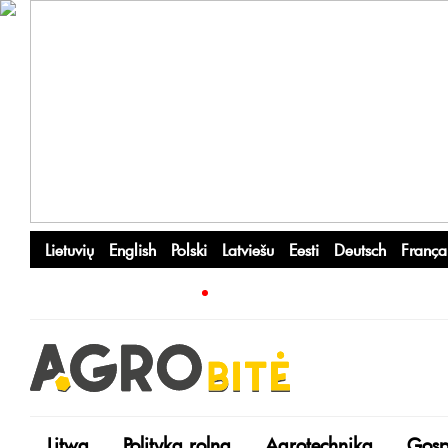
Lietuvių
English
Polski
Latviešu
Eesti
Deutsch
França
Litwa
Polityka rolna
Agrotechnika
Gosp