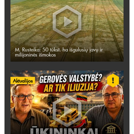
M. Rusteika: 50 tūkst. ha išgulusių javų ir
milijoninės išmokos
Aktualijos