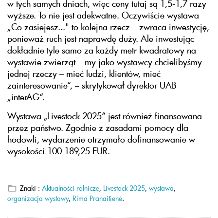
w tych samych dniach, więc ceny tutaj są 1,5-1,7 razy
wyższe. To nie jest adekwatne. Oczywiście wystawa
„Co zasiejesz..." to kolejna rzecz – zwraca inwestycję,
ponieważ ruch jest naprawdę duży. Ale inwestując
dokładnie tyle samo za każdy metr kwadratowy na
wystawie zwierząt – my jako wystawcy chcielibyśmy
jednej rzeczy – mieć ludzi, klientów, mieć
zainteresowanie“, – skrytykował dyrektor UAB
„interAG“.
Wystawa „Livestock 2025“ jest również finansowana
przez państwo. Zgodnie z zasadami pomocy dla
hodowli, wydarzenie otrzymało dofinansowanie w
wysokości 100 189,25 EUR.
Znaki :
Aktualności rolnicze
,
Livestock 2025
,
wystawa
,
organizacja wystawy
,
Rima Pranaitienė
.