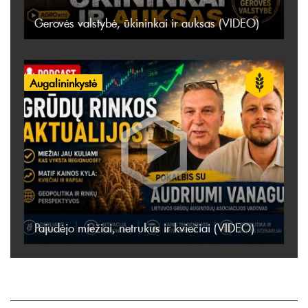
Gerovės valstybė, ūkininkai ir auksas (VIDEO)
Augalininkystė
Pajudėjo miežiai, netrukus ir kviečiai (VIDEO)