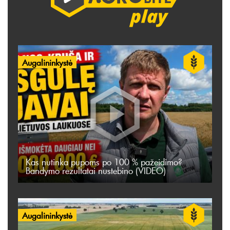
Augalininkystė
Kas nutinka pupoms po 100 % pažeidimo?
Bandymo rezultatai nustebino (VIDEO)
Augalininkystė