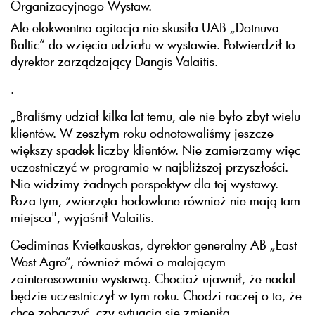
Organizacyjnego Wystaw.
Ale elokwentna agitacja nie skusiła UAB „Dotnuva
Baltic“ do wzięcia udziału w wystawie. Potwierdził to
dyrektor zarządzający Dangis Valaitis.
.
„Braliśmy udział kilka lat temu, ale nie było zbyt wielu
klientów. W zeszłym roku odnotowaliśmy jeszcze
większy spadek liczby klientów. Nie zamierzamy więc
uczestniczyć w programie w najbliższej przyszłości.
Nie widzimy żadnych perspektyw dla tej wystawy.
Poza tym, zwierzęta hodowlane również nie mają tam
miejsca", wyjaśnił Valaitis.
Gediminas Kvietkauskas, dyrektor generalny AB „East
West Agro“, również mówi o malejącym
zainteresowaniu wystawą. Chociaż ujawnił, że nadal
będzie uczestniczył w tym roku. Chodzi raczej o to, że
chce zobaczyć, czy sytuacja się zmieniła.