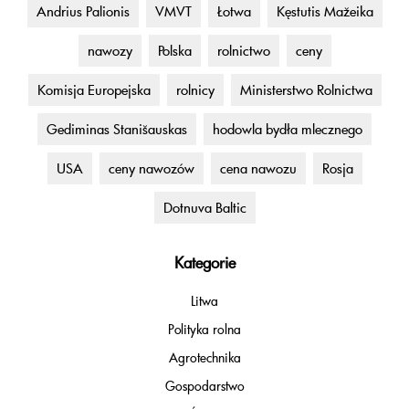
Andrius Palionis
VMVT
Łotwa
Kęstutis Mažeika
nawozy
Polska
rolnictwo
ceny
Komisja Europejska
rolnicy
Ministerstwo Rolnictwa
Gediminas Stanišauskas
hodowla bydła mlecznego
USA
ceny nawozów
cena nawozu
Rosja
Dotnuva Baltic
Kategorie
Litwa
Polityka rolna
Agrotechnika
Gospodarstwo