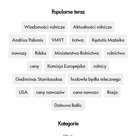
Popularne teraz
Wiadomości rolnicze
Aktualności rolnicze
Andrius Palionis
VMVT
Łotwa
Kęstutis Mažeika
nawozy
Polska
Ministerstwo Rolnictwa
rolnictwo
ceny
Komisja Europejska
rolnicy
Gediminas Stanišauskas
hodowla bydła mlecznego
USA
ceny nawozów
cena nawozu
Rosja
Dotnuva Baltic
Kategorie