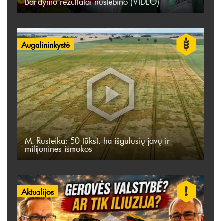
Bandymo rezultatai nustebino (VIDEO)
Augalininkystė
M. Rusteika: 50 tūkst. ha išgulusių javų ir
milijoninės išmokos
Aktualijos