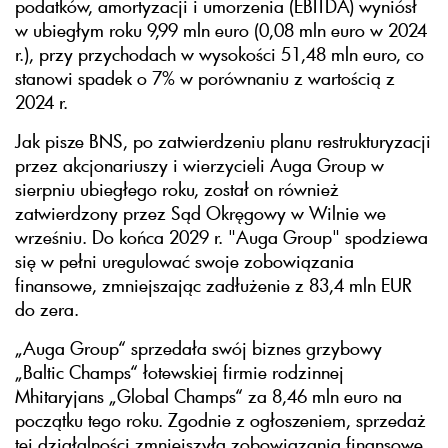
podatków, amortyzacji i umorzenia (EBITDA) wyniósł
w ubiegłym roku 9,99 mln euro (0,08 mln euro w 2024
r.), przy przychodach w wysokości 51,48 mln euro, co
stanowi spadek o 7% w porównaniu z wartością z
2024 r.
Jak pisze BNS, po zatwierdzeniu planu restrukturyzacji
przez akcjonariuszy i wierzycieli Auga Group w
sierpniu ubiegłego roku, został on również
zatwierdzony przez Sąd Okręgowy w Wilnie we
wrześniu. Do końca 2029 r. "Auga Group" spodziewa
się w pełni uregulować swoje zobowiązania
finansowe, zmniejszając zadłużenie z 83,4 mln EUR
do zera.
„Auga Group“ sprzedała swój biznes grzybowy
„Baltic Champs“ łotewskiej firmie rodzinnej
Mhitaryjans „Global Champs“ za 8,46 mln euro na
początku tego roku. Zgodnie z ogłoszeniem, sprzedaż
tej działalności zmniejszyła zobowiązania finansowe