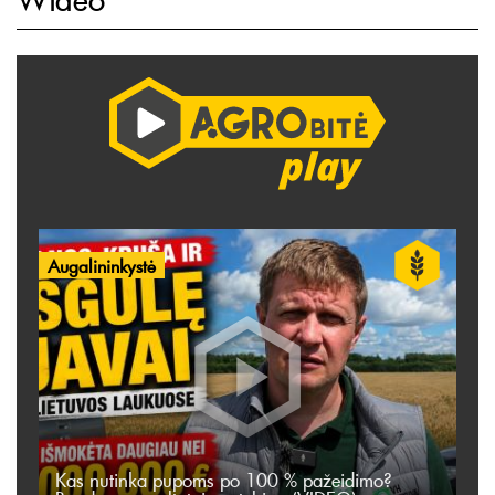
Augalininkystė
Kas nutinka pupoms po 100 % pažeidimo?