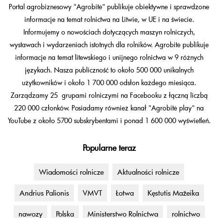
Portal agrobiznesowy "Agrobitė" publikuje obiektywne i sprawdzone
informacje na temat rolnictwa na Litwie, w UE i na świecie.
Informujemy o nowościach dotyczących maszyn rolniczych,
wystawach i wydarzeniach istotnych dla rolników. Agrobitė publikuje
informacje na temat litewskiego i unijnego rolnictwa w 9 różnych
językach. Nasza publiczność to około 500 000 unikalnych
użytkowników i około 1 700 000 odsłon każdego miesiąca.
Zarządzamy 25 grupami rolniczymi na Facebooku z łączną liczbą
220 000 członków. Posiadamy również kanał "Agrobitė play" na
YouTube z około 5700 subskrybentami i ponad 1 600 000 wyświetleń.
Popularne teraz
Wiadomości rolnicze
Aktualności rolnicze
Andrius Palionis
VMVT
Łotwa
Kęstutis Mažeika
nawozy
Polska
Ministerstwo Rolnictwa
rolnictwo