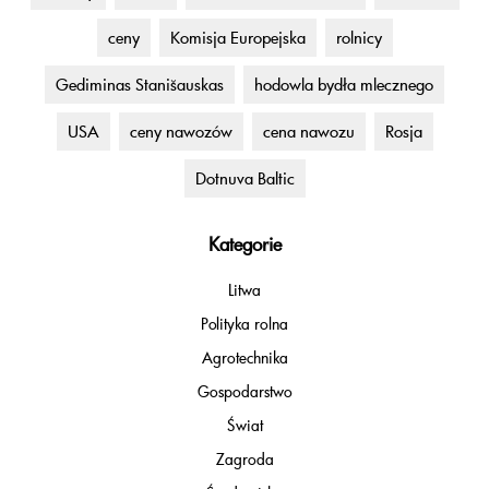
ceny
Komisja Europejska
rolnicy
Gediminas Stanišauskas
hodowla bydła mlecznego
USA
ceny nawozów
cena nawozu
Rosja
Dotnuva Baltic
Kategorie
Litwa
Polityka rolna
Agrotechnika
Gospodarstwo
Świat
Zagroda