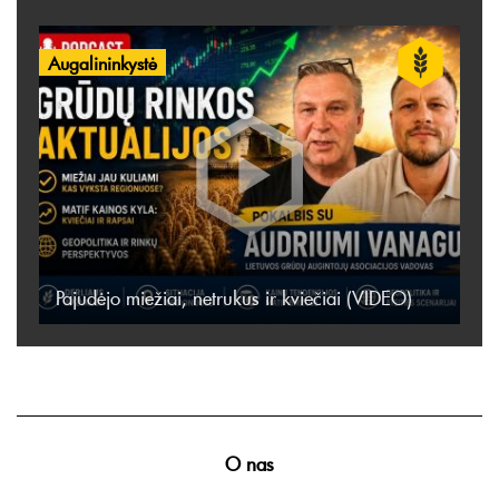
Augalininkystė
Pajudėjo miežiai, netrukus ir kviečiai (VIDEO)
O nas