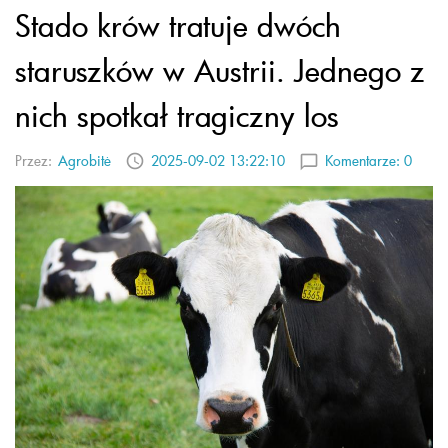
Stado krów tratuje dwóch
staruszków w Austrii. Jednego z
nich spotkał tragiczny los
Przez:
Agrobitė
2025-09-02 13:22:10
Komentarze:
0