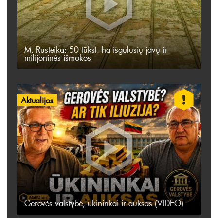
M. Rusteika: 50 tūkst. ha išgulusių javų ir
milijoninės išmokos
Aktualijos
Gerovės valstybė, ūkininkai ir auksas (VIDEO)