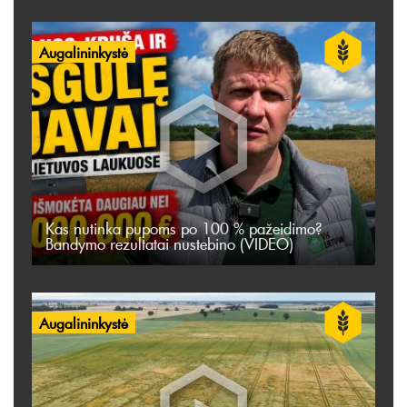
Augalininkystė
Kas nutinka pupoms po 100 % pažeidimo?
Bandymo rezultatai nustebino (VIDEO)
Augalininkystė