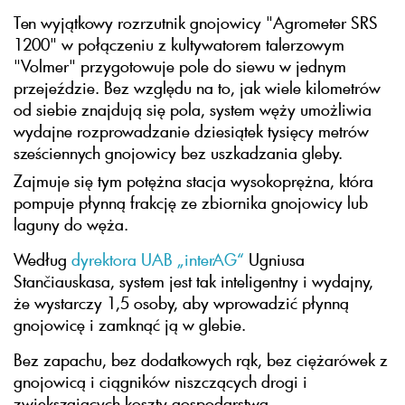
Ten wyjątkowy rozrzutnik gnojowicy "Agrometer SRS
1200" w połączeniu z kultywatorem talerzowym
"Volmer" przygotowuje pole do siewu w jednym
przejeździe. Bez względu na to, jak wiele kilometrów
od siebie znajdują się pola, system węży umożliwia
wydajne rozprowadzanie dziesiątek tysięcy metrów
sześciennych gnojowicy bez uszkadzania gleby.
Zajmuje się tym potężna stacja wysokoprężna, która
pompuje płynną frakcję ze zbiornika gnojowicy lub
laguny do węża.
Według
dyrektora UAB „interAG“
Ugniusa
Stančiauskasa, system jest tak inteligentny i wydajny,
że wystarczy 1,5 osoby, aby wprowadzić płynną
gnojowicę i zamknąć ją w glebie.
Bez zapachu, bez dodatkowych rąk, bez ciężarówek z
gnojowicą i ciągników niszczących drogi i
zwiększających koszty gospodarstwa.