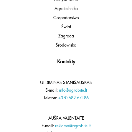
Agrotechnika
Gospodarstwo
Świat
Zagroda
Środowisko
Kontakty
GEDIMINAS STANIŠAUSKAS
E-mail:
info@agrobite.lt
Telefon:
+370 682 67186
AUŠRA VALENTAITĖ
E-mail:
reklama@agrobite.lt