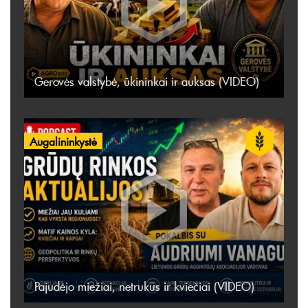
Gerovės valstybė, ūkininkai ir auksas (VIDEO)
Augalininkystė
Pajudėjo miežiai, netrukus ir kviečiai (VIDEO)