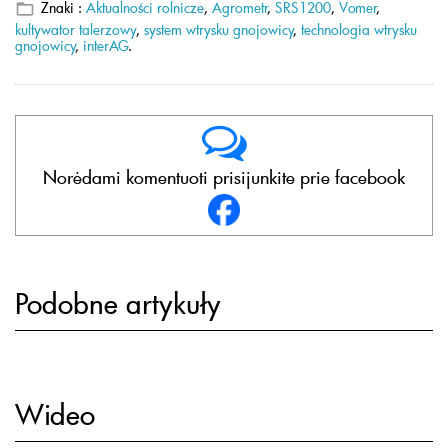
Znaki :
Aktualności rolnicze
,
Agrometr
,
SRS1200
,
Vomer
,
kultywator talerzowy
,
system wtrysku gnojowicy
,
technologia wtrysku
gnojowicy
,
interAG
.
Norėdami komentuoti prisijunkite prie facebook
Podobne artykuły
Wideo