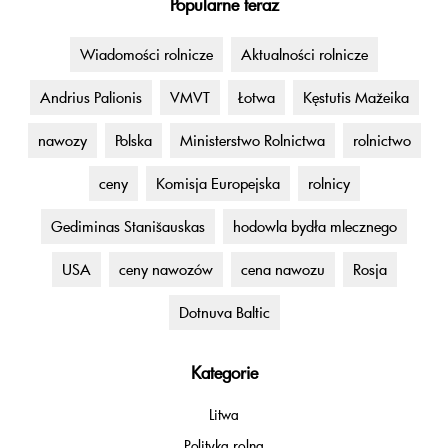
Popularne teraz
Wiadomości rolnicze
Aktualności rolnicze
Andrius Palionis
VMVT
Łotwa
Kęstutis Mažeika
nawozy
Polska
Ministerstwo Rolnictwa
rolnictwo
ceny
Komisja Europejska
rolnicy
Gediminas Stanišauskas
hodowla bydła mlecznego
USA
ceny nawozów
cena nawozu
Rosja
Dotnuva Baltic
Kategorie
Litwa
Polityka rolna