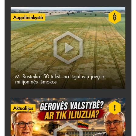
Augalininkystė
M. Rusteika: 50 tūkst. ha išgulusių javų ir
milijoninės išmokos
Aktualijos