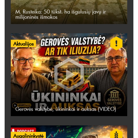
M. Rusteika: 50 tūkst. ha išgulusių javų ir
milijoninės išmokos
Aktualijos
Gerovės valstybė, ūkininkai ir auksas (VIDEO)
Augalininkystė