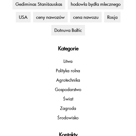
Gediminas Stanišauskas
hodowla bydła mlecznego
USA
ceny nawozów
cena nawozu
Rosja
Dotnuva Baltic
Kategorie
Litwa
Polityka rolna
Agrotechnika
Gospodarstwo
Świat
Zagroda
Środowisko
Kontakty