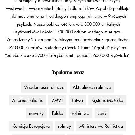
Informujemy o nowościach dotyczących maszyn rolniczych,
wystawach i wydarzeniach istotnych dla rolników. Agrobitė publikuje
informacje na temat litewskiego i unijnego rolnictwa w 9 różnych
językach. Nasza publiczność to około 500 000 unikalnych
użytkowników i około 1 700 000 odsłon każdego miesiąca.
Zarządzamy 25 grupami rolniczymi na Facebooku z łączną liczbą
220 000 członków. Posiadamy również kanał "Agrobitė play" na
YouTube z około 5700 subskrybentami i ponad 1 600 000 wyświetleń.
Popularne teraz
Wiadomości rolnicze
Aktualności rolnicze
Andrius Palionis
VMVT
Łotwa
Kęstutis Mažeika
nawozy
Polska
rolnictwo
ceny
Komisja Europejska
rolnicy
Ministerstwo Rolnictwa