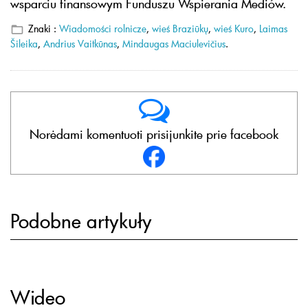
wsparciu finansowym Funduszu Wspierania Mediów.
Znaki :
Wiadomości rolnicze
,
wieś Braziūkų
,
wieś Kuro
,
Laimas
Šileika
,
Andrius Vaitkūnas
,
Mindaugas Maciulevičius
.
Norėdami komentuoti prisijunkite prie facebook
Podobne artykuły
Wideo