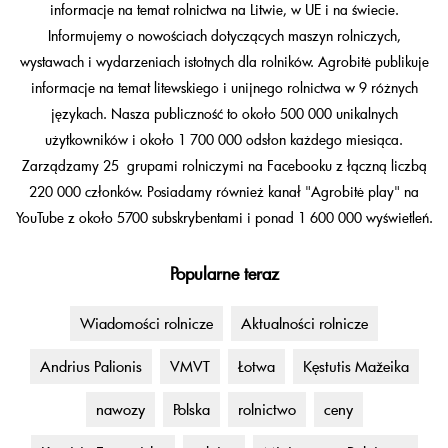
informacje na temat rolnictwa na Litwie, w UE i na świecie.
Informujemy o nowościach dotyczących maszyn rolniczych,
wystawach i wydarzeniach istotnych dla rolników. Agrobitė publikuje
informacje na temat litewskiego i unijnego rolnictwa w 9 różnych
językach. Nasza publiczność to około 500 000 unikalnych
użytkowników i około 1 700 000 odsłon każdego miesiąca.
Zarządzamy 25 grupami rolniczymi na Facebooku z łączną liczbą
220 000 członków. Posiadamy również kanał "Agrobitė play" na
YouTube z około 5700 subskrybentami i ponad 1 600 000 wyświetleń.
Popularne teraz
Wiadomości rolnicze
Aktualności rolnicze
Andrius Palionis
VMVT
Łotwa
Kęstutis Mažeika
nawozy
Polska
rolnictwo
ceny