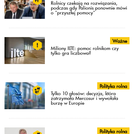
Rolnicy czekają na rozwiązania,
podczas gdy Palionis ponownie mówi
o "przyszłej pomocy"
Ważne
Miliony ILTE: pomoc rolnikom czy
tylko gra liczbowa?
Polityka rolna
Tylko 10 głosów: decyzja, która
zatrzymała Mercosur i wywołała
burzę w Europie
Polityka rolna