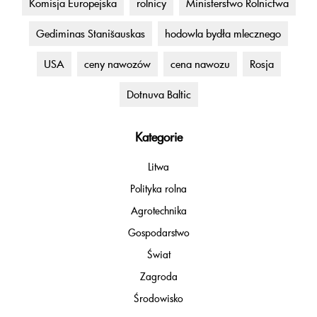
Komisja Europejska
rolnicy
Ministerstwo Rolnictwa
Gediminas Stanišauskas
hodowla bydła mlecznego
USA
ceny nawozów
cena nawozu
Rosja
Dotnuva Baltic
Kategorie
Litwa
Polityka rolna
Agrotechnika
Gospodarstwo
Świat
Zagroda
Środowisko