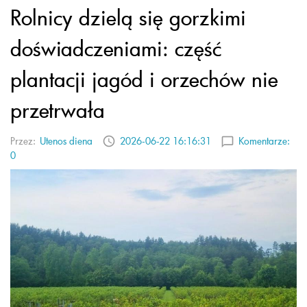
Rolnicy dzielą się gorzkimi
doświadczeniami: część
plantacji jagód i orzechów nie
przetrwała
Przez:
Utenos diena
2026-06-22 16:16:31
Komentarze:
0