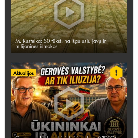
M. Rusteika: 50 tūkst. ha išgulusių javų ir
milijoninės išmokos
Aktualijos