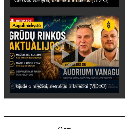
Gerovės valstybė, ūkininkai ir auksas (VIDEO)
Augalininkystė
Pajudėjo miežiai, netrukus ir kviečiai (VIDEO)
O nas