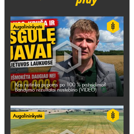
Augalininkystė
Kas nutinka pupoms po 100 % pažeidimo?
Bandymo rezultatai nustebino (VIDEO)
Augalininkystė