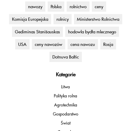
nawozy
Polska
rolnictwo
ceny
Komisja Europejska
rolnicy
Ministerstwo Rolnictwa
Gediminas Stanišauskas
hodowla bydła mlecznego
USA
ceny nawozów
cena nawozu
Rosja
Dotnuva Baltic
Kategorie
Litwa
Polityka rolna
Agrotechnika
Gospodarstwo
Świat