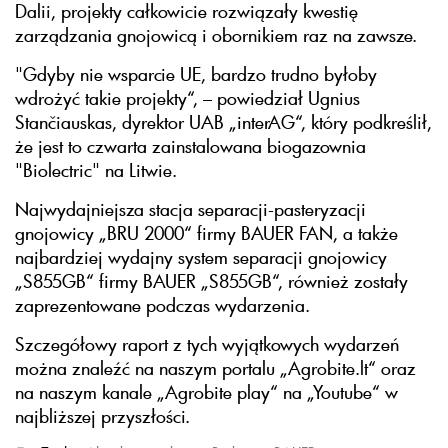
Dalii, projekty całkowicie rozwiązały kwestię
zarządzania gnojowicą i obornikiem raz na zawsze.
"Gdyby nie wsparcie UE, bardzo trudno byłoby
wdrożyć takie projekty“, – powiedział Ugnius
Stančiauskas, dyrektor UAB „interAG“, który podkreślił,
że jest to czwarta zainstalowana biogazownia
"Biolectric" na Litwie.
Najwydajniejsza stacja separacji-pasteryzacji
gnojowicy „BRU 2000“ firmy BAUER FAN, a także
najbardziej wydajny system separacji gnojowicy
„S855GB“ firmy BAUER „S855GB“, również zostały
zaprezentowane podczas wydarzenia.
Szczegółowy raport z tych wyjątkowych wydarzeń
można znaleźć na naszym portalu „Agrobite.lt“ oraz
na naszym kanale „Agrobite play“ na „Youtube“ w
najbliższej przyszłości.