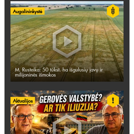
Augalininkystė
M. Rusteika: 50 tūkst. ha išgulusių javų ir
milijoninės išmokos
Aktualijos