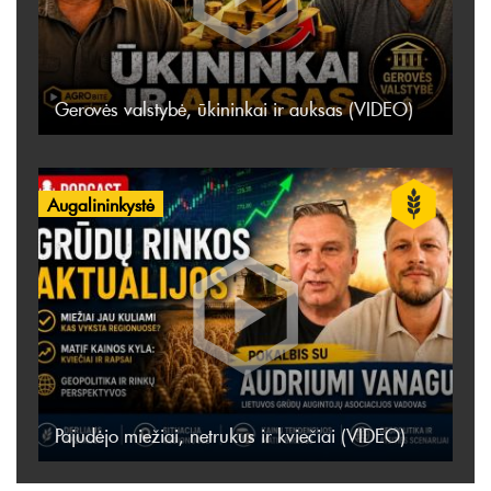
Gerovės valstybė, ūkininkai ir auksas (VIDEO)
Augalininkystė
Pajudėjo miežiai, netrukus ir kviečiai (VIDEO)