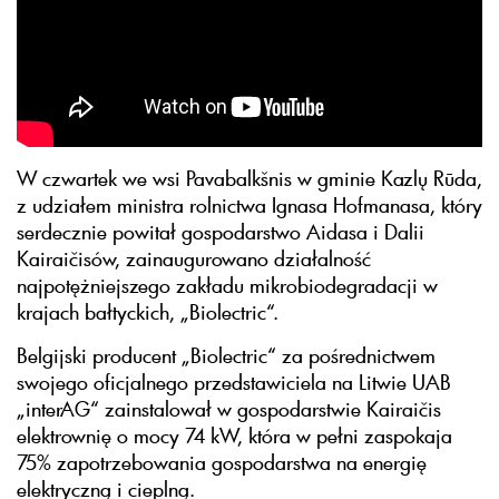
W czwartek we wsi Pavabalkšnis w gminie Kazlų Rūda,
z udziałem ministra rolnictwa Ignasa Hofmanasa, który
serdecznie powitał gospodarstwo Aidasa i Dalii
Kairaičisów, zainaugurowano działalność
najpotężniejszego zakładu mikrobiodegradacji w
krajach bałtyckich, „Biolectric“.
Belgijski producent „Biolectric“ za pośrednictwem
swojego oficjalnego przedstawiciela na Litwie UAB
„interAG“ zainstalował w gospodarstwie Kairaičis
elektrownię o mocy 74 kW, która w pełni zaspokaja
75% zapotrzebowania gospodarstwa na energię
elektryczną i cieplną.