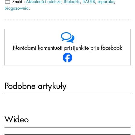
Znaki :
Aktualności rolnicze
,
Biolectric
,
BAUER
,
separator
,
biogazownia
.
Norėdami komentuoti prisijunkite prie facebook
Podobne artykuły
Wideo