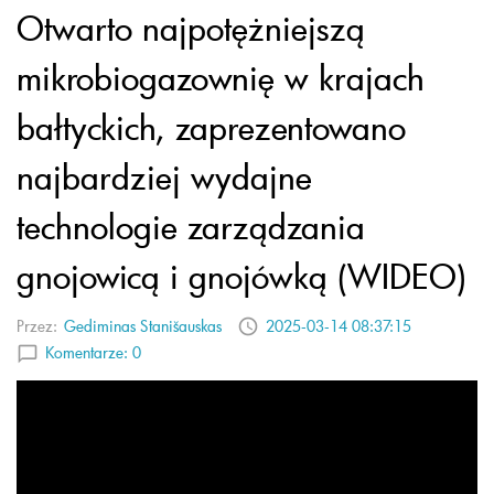
Otwarto najpotężniejszą
mikrobiogazownię w krajach
bałtyckich, zaprezentowano
najbardziej wydajne
technologie zarządzania
gnojowicą i gnojówką (WIDEO)
Przez:
Gediminas Stanišauskas
2025-03-14 08:37:15
Komentarze:
0