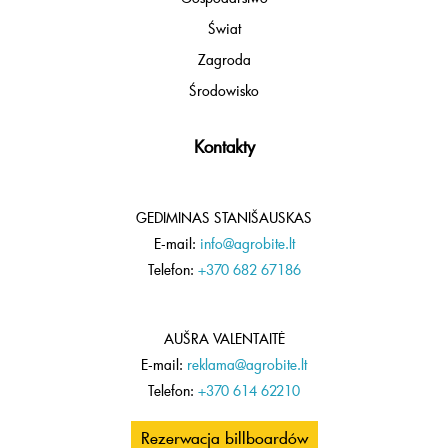
Świat
Zagroda
Środowisko
Kontakty
GEDIMINAS STANIŠAUSKAS
E-mail:
info@agrobite.lt
Telefon:
+370 682 67186
AUŠRA VALENTAITĖ
E-mail:
reklama@agrobite.lt
Telefon:
+370 614 62210
Rezerwacja billboardów