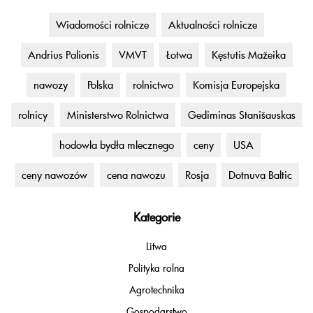
Wiadomości rolnicze
Aktualności rolnicze
Andrius Palionis
VMVT
Łotwa
Kęstutis Mažeika
nawozy
Polska
rolnictwo
Komisja Europejska
rolnicy
Ministerstwo Rolnictwa
Gediminas Stanišauskas
hodowla bydła mlecznego
ceny
USA
ceny nawozów
cena nawozu
Rosja
Dotnuva Baltic
Kategorie
Litwa
Polityka rolna
Agrotechnika
Gospodarstwo