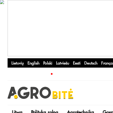
Lietuvių
English
Polski
Latviešu
Eesti
Deutsch
França
Litwa
Polityka rolna
Agrotechnika
Gosp