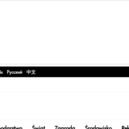
is
Русский
中文
odarstwo
Świat
Zagroda
Środowisko
Re