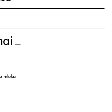
mai
ku mleka