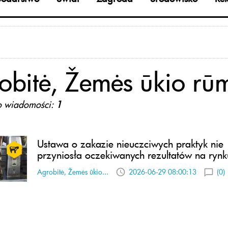
obitė, Žemės ūkio rū
o wiadomości:
1
Ustawa o zakazie nieuczciwych praktyk nie
przyniosła oczekiwanych rezultatów na ryn
Agrobitė, Žemės ūkio...
2026-06-29 08:00:13
(0)