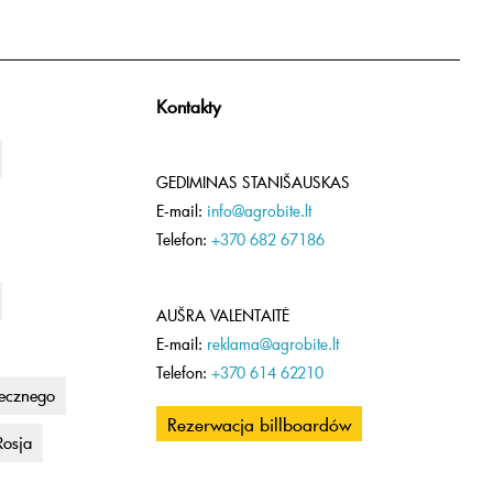
Kontakty
GEDIMINAS STANIŠAUSKAS
E-mail:
info@agrobite.lt
Telefon:
+370 682 67186
AUŠRA VALENTAITĖ
E-mail:
reklama@agrobite.lt
Telefon:
+370 614 62210
lecznego
Rezerwacja billboardów
Rosja