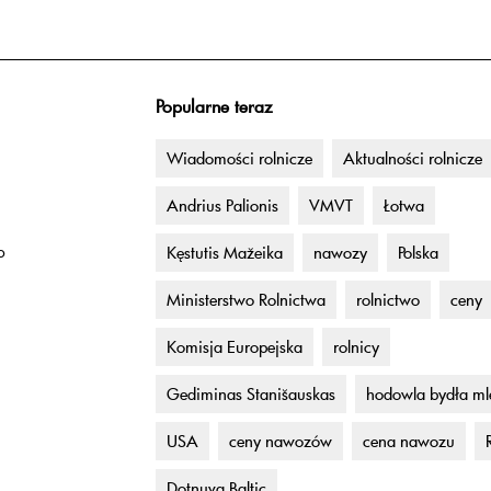
Popularne teraz
Wiadomości rolnicze
Aktualności rolnicze
Andrius Palionis
VMVT
Łotwa
o
Kęstutis Mažeika
nawozy
Polska
Ministerstwo Rolnictwa
rolnictwo
ceny
Komisja Europejska
rolnicy
Gediminas Stanišauskas
hodowla bydła m
USA
ceny nawozów
cena nawozu
Dotnuva Baltic