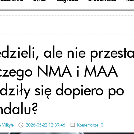
zieli, ale nie przesta
czego NMA i MAA
dziły się dopiero po
ndalu?
 Vilkytė
2026-05-22 12:39:46
Komentarze:
0