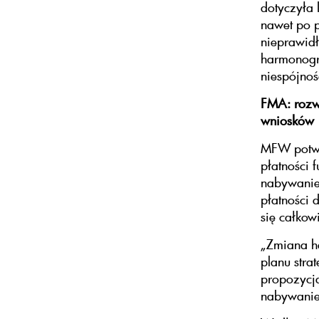
dotyczyła 
nawet po p
nieprawidł
harmonogr
niespójnoś
FMA: rozwa
wniosków
MFW potwie
płatności 
nabywanie 
płatności 
się całkow
„Zmiana h
planu stra
propozycją
nabywanie 