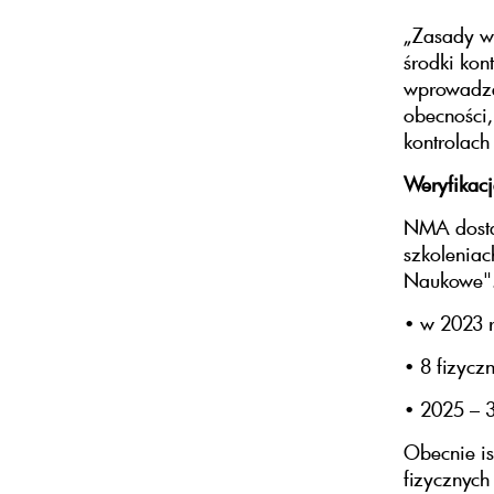
„Zasady w
środki kon
wprowadzen
obecności,
kontrolach
Weryfikacj
NMA dostar
szkoleniac
Naukowe".
• w 2023 r
• 8 fizycz
• 2025 – 3
Obecnie is
fizycznych