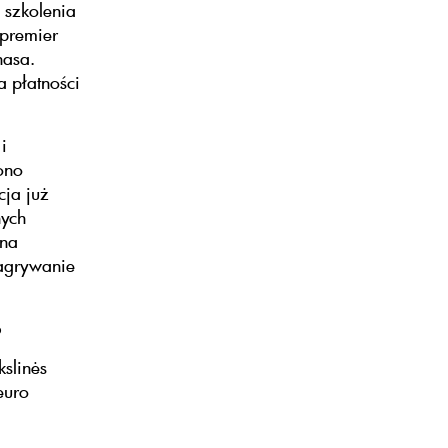
szkolenia
 premier
nasa.
 płatności
i
ono
cja już
nych
 na
agrywanie
o
slinės
euro