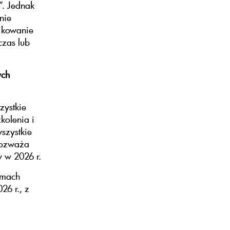
”. Jednak
nie
likowanie
czas lub
ych
zystkie
kolenia i
szystkie
 rozważa
 w 2026 r.
amach
26 r., z