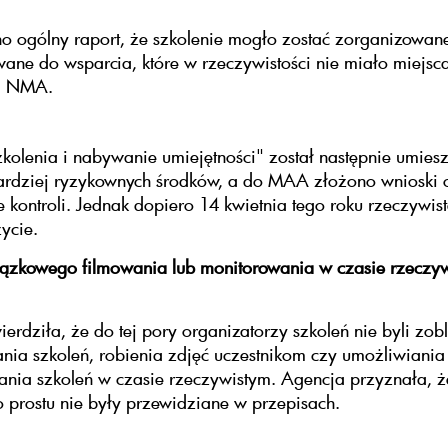
 ogólny raport, że szkolenie mogło zostać zorganizowane
ane do wsparcia, które w rzeczywistości nie miało miejsca
ła NMA.
kolenia i nabywanie umiejętności" został następnie umies
bardziej ryzykownych środków, a do MAA złożono wnioski 
e kontroli. Jednak dopiero 14 kwietnia tego roku rzeczywis
ycie.
ązkowego filmowania lub monitorowania w czasie rzeczy
rdziła, że do tej pory organizatorzy szkoleń nie byli zob
nia szkoleń, robienia zdjęć uczestnikom czy umożliwiania
nia szkoleń w czasie rzeczywistym. Agencja przyznała, że
prostu nie były przewidziane w przepisach.