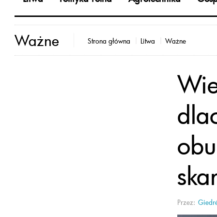
Ważne
Strona główna
Litwa
Ważne
Wied
dla
obu
ska
Przez:
Giedrė