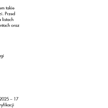
em takie
i. Przed
listach
entach oraz
ugi
–2025 – 17
yfikacji