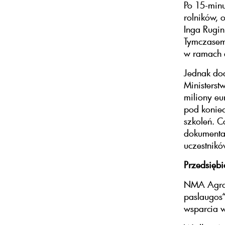
Po 15-min
rolników, 
Inga Rugin
Tymczasem
w ramach d
Jednak do
Ministerst
miliony eu
pod koniec
szkoleń. C
dokumenta
uczestnik
Przedsiębi
NMA Agrobi
paslaugos“
wsparcia 