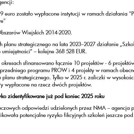
encji:
9 euro zostało wypłacone instytucji w ramach działania 
we"
bszarów Wiejskich 2014-2020.
 planu strategicznego na lata 2023–2027 działanie „Szkol
umiejętności“ – kolejne 368 528 EUR.
okresach sfinansowano łącznie 10 projektów - 6 projektó
przedniego programu PROW i 4 projekty w ramach obec
u planu strategicznego. Tylko w 2025 r. zaliczki w wysokości
ły wypłacone na rzecz dwóch projektów.
ko zidentyfikowane już pod koniec 2025 roku
luczowych odpowiedzi udzielonych przez NMA – agencja p
fikowała potencjalne ryzyko fikcyjnych szkoleń jeszcze pod