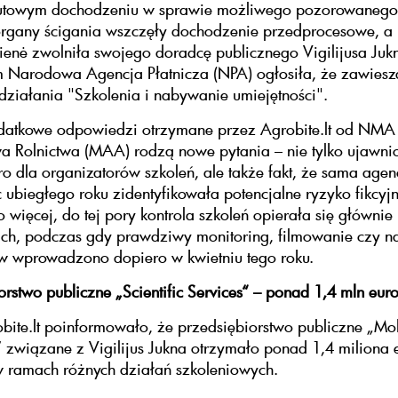
utowym dochodzeniu w sprawie możliwego pozorowanego 
organy ścigania wszczęły dochodzenie przedprocesowe, a
ienė zwolniła swojego doradcę publicznego Vigilijusa Juk
 Narodowa Agencja Płatnicza (NPA) ogłosiła, że zawiesza
ziałania "Szkolenia i nabywanie umiejętności".
datkowe odpowiedzi otrzymane przez Agrobite.lt od NMA 
wa Rolnictwa (MAA) rodzą nowe pytania – nie tylko ujawni
ro dla organizatorów szkoleń, ale także fakt, że sama agen
 ubiegłego roku zidentyfikowała potencjalne ryzyko fikcyj
o więcej, do tej pory kontrola szkoleń opierała się głównie
ch, podczas gdy prawdziwy monitoring, filmowanie czy n
ów wprowadzono dopiero w kwietniu tego roku.
orstwo publiczne „Scientific Services“ – ponad 1,4 mln eur
te.lt poinformowało, że przedsiębiorstwo publiczne „Mok
 związane z Vigilijus Jukna otrzymało ponad 1,4 miliona 
w ramach różnych działań szkoleniowych.