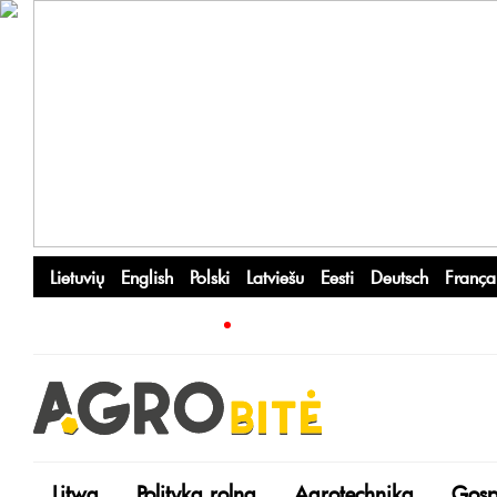
Lietuvių
English
Polski
Latviešu
Eesti
Deutsch
França
Litwa
Polityka rolna
Agrotechnika
Gosp