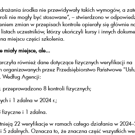
drażania środka nie przewidywały takich wymogów, a zat
troli nie mogły być stosowane“, – stwierdzono w odpowiedz
iem zmian w przepisach kontrole opierały się głównie na 
 listach uczestników, którzy ukończyli kursy i innych dokum
 na miejscu części szkolenia.
e miały miejsce, ale...
czyła również dane dotyczące fizycznych weryfikacji na
h organizowanych przez Przedsiębiorstwo Państwowe "Usł
 Według Agencji:
. przeprowadzono 8 kontroli fizycznych;
nych i 1 zdalna w 2024 r.;
 fizyczne i 1 zdalna.
tnieją 22 weryfikacje w ramach całego działania w 2024
 i 5 zdalnych. Oznacza to, że znaczna część wszystkich wer