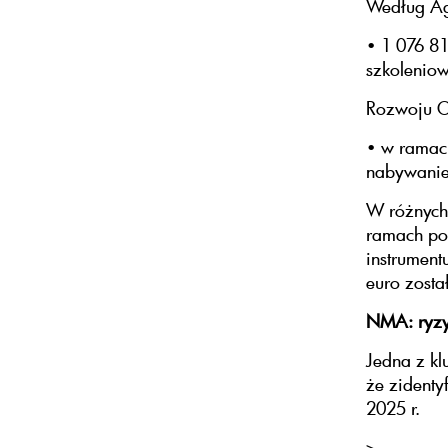
Według Ag
• 1 076 81
szkolenio
Rozwoju O
• w ramach
nabywanie 
W różnych 
ramach po
instrument
euro zosta
NMA: ryzy
Jedna z k
że zidenty
2025 r.
>