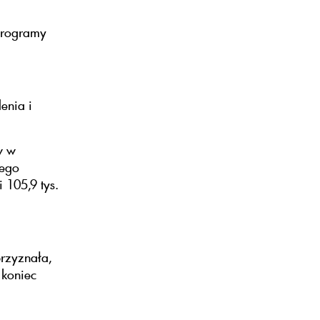
"Programy
enia i
w w
nego
 105,9 tys.
rzyznała,
 koniec