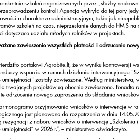
konkretnie szkoleń organizowanych przez „służby naukowe
rzeprowadzeniu kontroli Agencja wykryła do tej pory jedy
owości o charakterze administracyjnym, takie jak nieopub
amów szkoleń na czas, nieprzesłanie danych do HMIS na 
ci dotyczące udziału młodych rolników w projektach.
żane zawieszenie wszystkich płatności i odrzucenie now
rdziło portalowi Agrobite.lt, że w wyniku kontrowersji ws
funduszy wsparcia w ramach działania interwencyjnego "Sz
umiejętności" zostały zawieszone. Według ministerstwa, w
dla trwających projektów są obecnie zawieszone. Ponadto
ite odrzucenie nowego zaproszenia do składania wniosków
armonogramu przyjmowania wniosków o interwencje w r
tegicznego jest planowana do rozpatrzenia w dniu 14.05.20
 rezygnacji z naboru wniosków o interwencję „Szkolenia i
umiejętności“ w 2026 r.“, – ministerstwo oświadczyło.