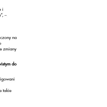
 i
“, –
zczony na
o
te zmiany
wistym do
ligowani
 takie