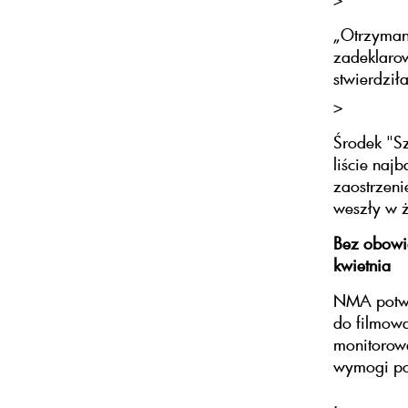
„Otrzymano
zadeklarow
stwierdzi
>
Środek "Sz
liście naj
zaostrzeni
weszły w ż
Bez obowi
kwietnia
NMA potwie
do filmowa
monitorowa
wymogi po 
.