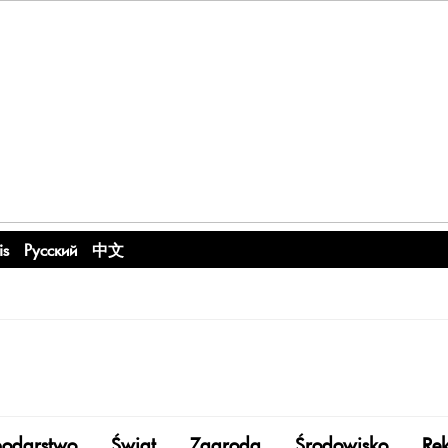
is
Русский
中文
odarstwo
Świat
Zagroda
Środowisko
Re