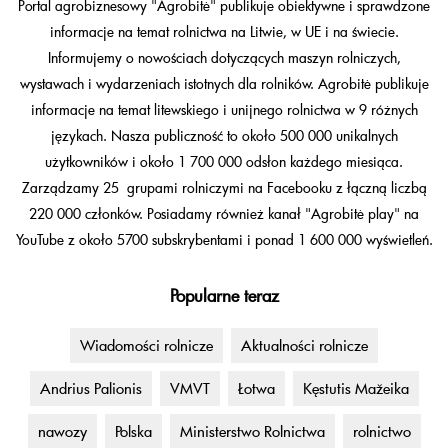
Portal agrobiznesowy "Agrobitė" publikuje obiektywne i sprawdzone
informacje na temat rolnictwa na Litwie, w UE i na świecie.
Informujemy o nowościach dotyczących maszyn rolniczych,
wystawach i wydarzeniach istotnych dla rolników. Agrobitė publikuje
informacje na temat litewskiego i unijnego rolnictwa w 9 różnych
językach. Nasza publiczność to około 500 000 unikalnych
użytkowników i około 1 700 000 odsłon każdego miesiąca.
Zarządzamy 25 grupami rolniczymi na Facebooku z łączną liczbą
220 000 członków. Posiadamy również kanał "Agrobitė play" na
YouTube z około 5700 subskrybentami i ponad 1 600 000 wyświetleń.
Popularne teraz
Wiadomości rolnicze
Aktualności rolnicze
Andrius Palionis
VMVT
Łotwa
Kęstutis Mažeika
nawozy
Polska
Ministerstwo Rolnictwa
rolnictwo