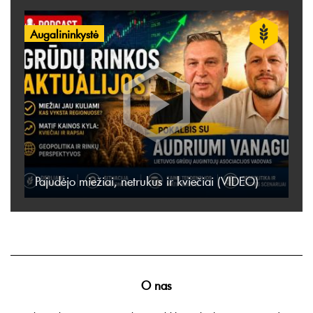
Augalininkystė
Pajudėjo miežiai, netrukus ir kviečiai (VIDEO)
O nas