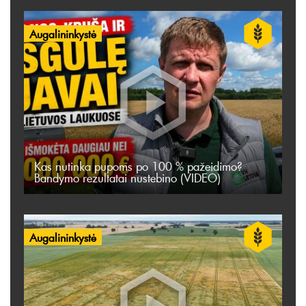
Augalininkystė
Kas nutinka pupoms po 100 % pažeidimo?
Bandymo rezultatai nustebino (VIDEO)
Augalininkystė