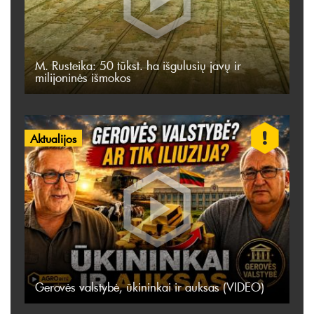
M. Rusteika: 50 tūkst. ha išgulusių javų ir
milijoninės išmokos
Aktualijos
Gerovės valstybė, ūkininkai ir auksas (VIDEO)