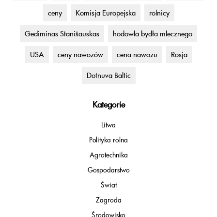
ceny
Komisja Europejska
rolnicy
Gediminas Stanišauskas
hodowla bydła mlecznego
USA
ceny nawozów
cena nawozu
Rosja
Dotnuva Baltic
Kategorie
Litwa
Polityka rolna
Agrotechnika
Gospodarstwo
Świat
Zagroda
Środowisko