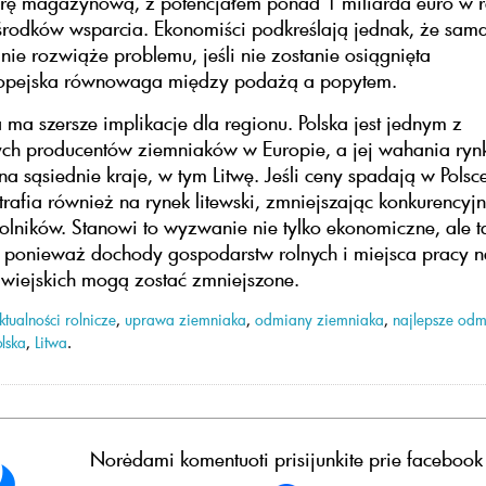
turę magazynową, z potencjałem ponad 1 miliarda euro w
środków wsparcia. Ekonomiści podkreślają jednak, że sa
nie rozwiąże problemu, jeśli nie zostanie osiągnięta
opejska równowaga między podażą a popytem.
a ma szersze implikacje dla regionu. Polska jest jednym z
ych producentów ziemniaków w Europie, a jej wahania ry
a sąsiednie kraje, w tym Litwę. Jeśli ceny spadają w Polsce
trafia również na rynek litewski, zmniejszając konkurencyj
rolników. Stanowi to wyzwanie nie tylko ekonomiczne, ale t
 ponieważ dochody gospodarstw rolnych i miejsca pracy n
wiejskich mogą zostać zmniejszone.
ktualności rolnicze
,
uprawa ziemniaka
,
odmiany ziemniaka
,
najlepsze od
lska
,
Litwa
.
Norėdami komentuoti prisijunkite prie facebook