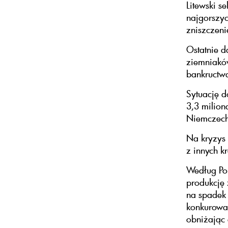
Litewski s
najgorszyc
zniszczeni
Ostatnie d
ziemniakó
bankructwa
Sytuację 
3,3 milion
Niemczech 
Na kryzys 
z innych k
Według Pol
produkcję 
na spadek 
konkurować
obniżając