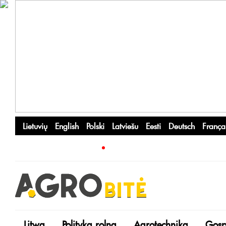
Lietuvių
English
Polski
Latviešu
Eesti
Deutsch
França
Litwa
Polityka rolna
Agrotechnika
Gosp