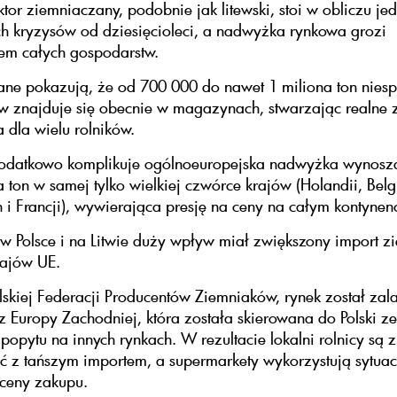
ektor ziemniaczany, podobnie jak litewski, stoi w obliczu je
h kryzysów od dziesięcioleci, a nadwyżka rynkowa grozi
em całych gospodarstw.
ane pokazują, że od 700 000 do nawet 1 miliona ton nies
w znajduje się obecnie w magazynach, stwarzając realne 
 dla wielu rolników.
dodatkowo komplikuje ogólnoeuropejska nadwyżka wynosz
a ton w samej tylko wielkiej czwórce krajów (Holandii, Belgi
i Francji), wywierająca presję na ceny na całym kontynenc
w Polsce i na Litwie duży wpływ miał zwiększony import 
rajów UE.
skiej Federacji Producentów Ziemniaków, rynek został zal
z Europy Zachodniej, która została skierowana do Polski z
popytu na innych rynkach. W rezultacie lokalni rolnicy są 
 z tańszym importem, a supermarkety wykorzystują sytuac
 ceny zakupu.