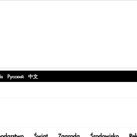
is
Русский
中文
odarstwo
Świat
Zagroda
Środowisko
Re