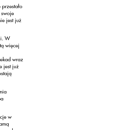
 przestało
ą swoje
e jest już
mi. W
tą więcej
dekad wraz
jest już
ostają
nia
ba
ycje w
samą