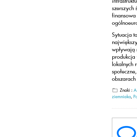
infrastruk
szerszych 
finansowa 
ogólnoeur
Sytuacja t
największ
wpływają n
produkcja 
lokalnych 
społeczne,
obszarach 
Znaki :
A
ziemniaka
,
Po