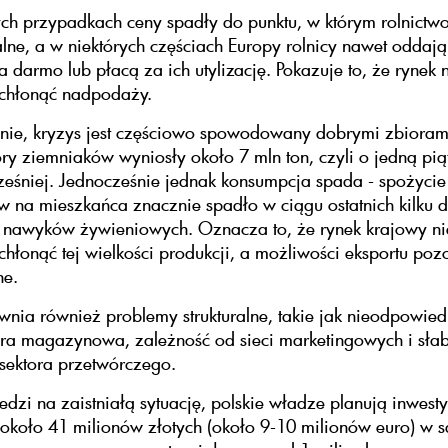
ch przypadkach ceny spadły do punktu, w którym rolnictwo
lne, a w niektórych częściach Europy rolnicy nawet oddaj
a darmo lub płacą za ich utylizację. Pokazuje to, że rynek ni
wchłonąć nadpodaży.
lnie, kryzys jest częściowo spowodowany dobrymi zbiora
ory ziemniaków wyniosły około 7 mln ton, czyli o jedną pią
ześniej. Jednocześnie jednak konsumpcja spada - spożycie
 na mieszkańca znacznie spadło w ciągu ostatnich kilku 
nawyków żywieniowych. Oznacza to, że rynek krajowy nie 
chłonąć tej wielkości produkcji, a możliwości eksportu poz
ne.
wnia również problemy strukturalne, takie jak nieodpowied
tura magazynowa, zależność od sieci marketingowych i sła
 sektora przetwórczego.
zi na zaistniałą sytuację, polskie władze planują inwest
około 41 milionów złotych (około 9-10 milionów euro) w 