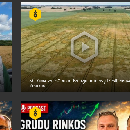
M. Rusteika: 50 tūkst. ha išgulusių javų ir milijonin
išmokos