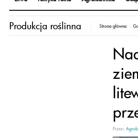
Produkcja roślinna
Strona główna
Go
Nad
zie
lit
prz
Przez:
Agrob