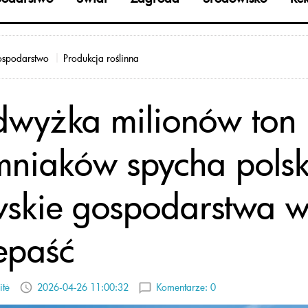
spodarstwo
Produkcja roślinna
wyżka milionów ton
mniaków spycha polsk
ewskie gospodarstwa 
epaść
itė
2026-04-26 11:00:32
Komentarze:
0