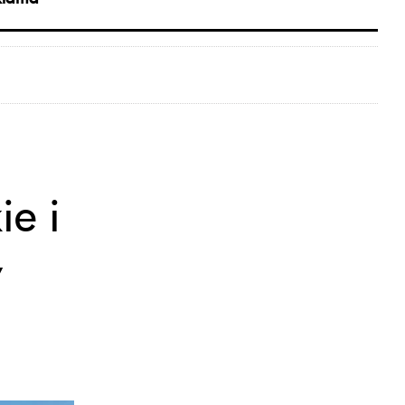
ie i
w