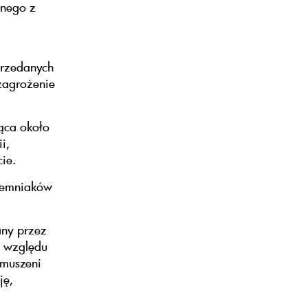
dnego z
przedanych
zagrożenie
ąca około
i,
ie.
ziemniaków
any przez
e względu
zmuszeni
ję,