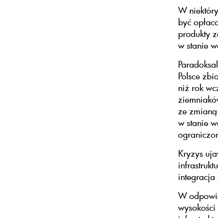
W niektóry
być opłaca
produkty z
w stanie 
Paradoksa
Polsce zbi
niż rok wc
ziemniaków
ze zmianą 
w stanie w
ograniczo
Kryzys uja
infrastruk
integracja
W odpowied
wysokości 