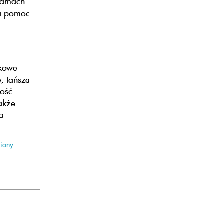
 ramach
ma pomoc
nkowe
, tańsza
ność
akże
a
miany