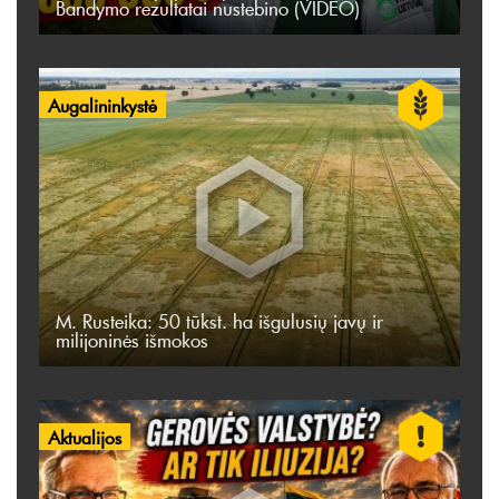
Bandymo rezultatai nustebino (VIDEO)
Augalininkystė
M. Rusteika: 50 tūkst. ha išgulusių javų ir
milijoninės išmokos
Aktualijos