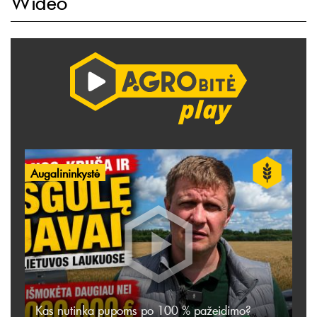
Wideo
Augalininkystė
Kas nutinka pupoms po 100 % pažeidimo?