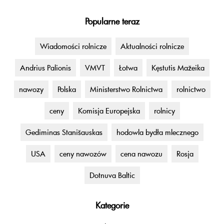
Popularne teraz
Wiadomości rolnicze
Aktualności rolnicze
Andrius Palionis
VMVT
Łotwa
Kęstutis Mažeika
nawozy
Polska
Ministerstwo Rolnictwa
rolnictwo
ceny
Komisja Europejska
rolnicy
Gediminas Stanišauskas
hodowla bydła mlecznego
USA
ceny nawozów
cena nawozu
Rosja
Dotnuva Baltic
Kategorie