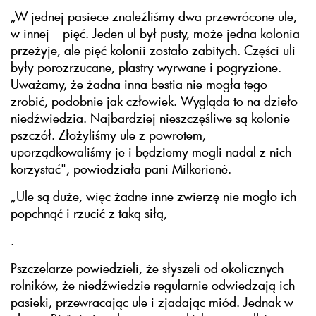
„W jednej pasiece znaleźliśmy dwa przewrócone ule,
w innej – pięć. Jeden ul był pusty, może jedna kolonia
przeżyje, ale pięć kolonii zostało zabitych. Części uli
były porozrzucane, plastry wyrwane i pogryzione.
Uważamy, że żadna inna bestia nie mogła tego
zrobić, podobnie jak człowiek. Wygląda to na dzieło
niedźwiedzia. Najbardziej nieszczęśliwe są kolonie
pszczół. Złożyliśmy ule z powrotem,
uporządkowaliśmy je i będziemy mogli nadal z nich
korzystać", powiedziała pani Milkerienė.
„Ule są duże, więc żadne inne zwierzę nie mogło ich
popchnąć i rzucić z taką siłą,
.
Pszczelarze powiedzieli, że słyszeli od okolicznych
rolników, że niedźwiedzie regularnie odwiedzają ich
pasieki, przewracając ule i zjadając miód. Jednak w