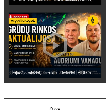
Augalininkystė
Pajudėjo miežiai, netrukus ir kviečiai (VIDEO)
O nas