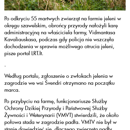
Po odkryciu 55 martwych zwierząt na farmie jeleni w
okręgu szawelskim, obrońcy przyrody nałożyli karę
administracyjną na właściciela farmy, Vidmantasa
Kavaliauskasa, podczas gdy policja nie wszczęła
dochodzenia w sprawie możliwego otrucia jeleni,
pisze portal LRT.lt.
.
Według portalu, zgłoszenie o zwłokach jelenia w
zagrodzie we wsi Švendri otrzymano na początku
marca.
Po przybyciu na farmę, funkcjonariusze Służby
Ochrony Dzikiej Przyrody i Państwowej Służby
Żywności i Weterynarii (VMVT) stwierdzili, że około
połowa stada w zagrodzie padła. VMTV nie był w
stanie dowiedzieć się, dlaczego zwierzęta padły,