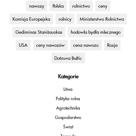
nawozy
Polska
rolnictwo
ceny
Komisja Europejska
rolnicy
Ministerstwo Rolnictwa
Gediminas Stanišauskas
hodowla bydła mlecznego
USA
ceny nawozów
cena nawozu
Rosja
Dotnuva Baltic
Kategorie
Litwa
Polityka rolna
Agrotechnika
Gospodarstwo
Świat