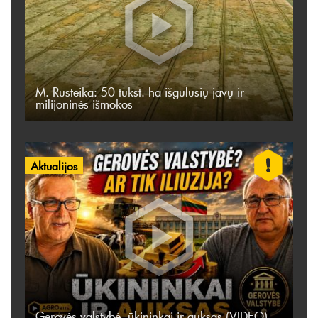
M. Rusteika: 50 tūkst. ha išgulusių javų ir
milijoninės išmokos
Aktualijos
Gerovės valstybė, ūkininkai ir auksas (VIDEO)