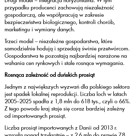
Drugi model – integracja horyzontalna. W tym
przypadku producenci zachowują niezależność
gospodarczą, ale współpracują w zakresie
bezpieczeństwa biologicznego, kontroli chorób,
marketingu i wymiany danych.
Trzeci model – niezależne gospodarstwa, które
samodzielnie hodują i sprzedają świnie przetwórcom.
Gospodarstwa te pozostają najbardziej narażone na
wahania cen rynkowych i stale rosnące wymagania.
Rosnąca zależność od duńskich prosiąt
Jednym z największych wyzwań dla polskiego sektora
jest spadek lokalnej reprodukcji. Liczba loch w latach
2005–2025 spadła z 1,8 mln do 618 tys., czyli o 66%.
Z tego powodu kraj staje się coraz bardziej zależny
od importowanych prosiąt.
Liczba prosiąt importowanych z Danii od 2013 r.
wzrosła ponad trzykrotnie – z 2,6 mln do prawie 7,8