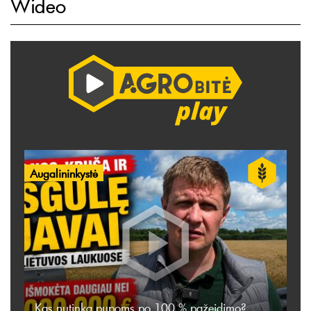
Wideo
Augalininkystė
Kas nutinka pupoms po 100 % pažeidimo?