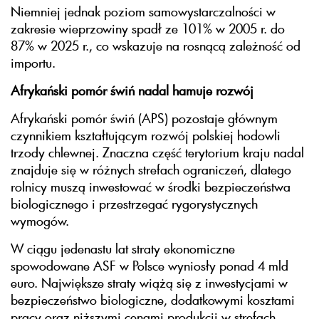
Niemniej jednak poziom samowystarczalności w
zakresie wieprzowiny spadł ze 101% w 2005 r. do
87% w 2025 r., co wskazuje na rosnącą zależność od
importu.
Afrykański pomór świń nadal hamuje rozwój
Afrykański pomór świń (APS) pozostaje głównym
czynnikiem kształtującym rozwój polskiej hodowli
trzody chlewnej. Znaczna część terytorium kraju nadal
znajduje się w różnych strefach ograniczeń, dlatego
rolnicy muszą inwestować w środki bezpieczeństwa
biologicznego i przestrzegać rygorystycznych
wymogów.
W ciągu jedenastu lat straty ekonomiczne
spowodowane ASF w Polsce wyniosły ponad 4 mld
euro. Największe straty wiążą się z inwestycjami w
bezpieczeństwo biologiczne, dodatkowymi kosztami
pracy oraz niższymi cenami produkcji w strefach