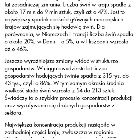
lat zasadniczej zmianie. Liczba świń w kraju spadła z
około 17 mln do 9 mln sztuk, czyli aż o 47%. Jest to
największy spadek spośród głównych europejskich
krajów zajmujących się hodowlą świń. Dla
porównania, w Niemczech i Francji liczba świń spadła
o około 20%, w Danii – o 5%, a w Hiszpanii wzrosła
aż o 46%.
Jeszcze wyraźniejsze zmiany widać w strukturze
gospodarstw. W ciągu dwudziestu lat liczba
gospodarstw hodujących świnie spadła z 315 tys. do
43 tys., czyli o 86%. W tym samym okresie średnia
wielkość stada świń wzrosła z 54 do 213 sztuk.
Świadczy to o szybkim procesie koncentracji produkcji
oraz wycofywaniu się drobnych gospodarstw z
sektora.
Największa koncentracja produkcji nastąpiła w
zachodniej części kraju, zwłaszcza w regionie