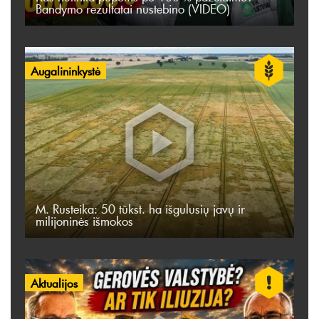
Bandymo rezultatai nustebino (VIDEO)
Augalininkystė
M. Rusteika: 50 tūkst. ha išgulusių javų ir
milijoninės išmokos
Aktualijos