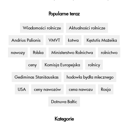
Popularne teraz
Wiadomości rolnicze
Aktualności rolnicze
Andrius Palionis
VMVT
Łotwa
Kęstutis Mažeika
nawozy
Polska
Ministerstwo Rolnictwa
rolnictwo
ceny
Komisja Europejska
rolnicy
Gediminas Stanišauskas
hodowla bydła mlecznego
USA
ceny nawozów
cena nawozu
Rosja
Dotnuva Baltic
Kategorie